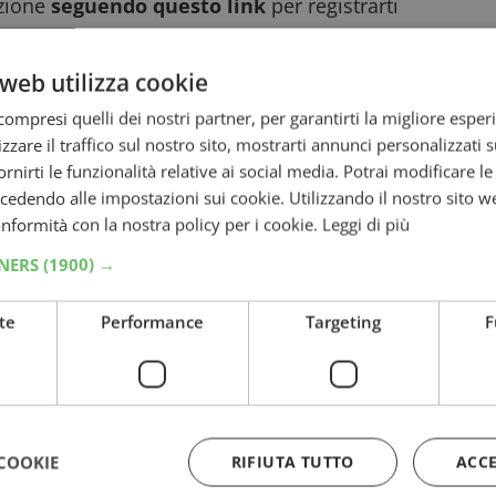
ozione
seguendo questo link
per registrarti
gioco:
web utilizza cookie
ompresi quelli dei nostri partner, per garantirti la migliore esper
zzare il traffico sul nostro sito, mostrarti annunci personalizzati su
fornirti le funzionalità relative ai social media. Potrai modificare l
dendo alle impostazioni sui cookie. Utilizzando il nostro sito w
conformità con la nostra policy per i cookie.
Leggi di più
TNERS
(1900) →
te
Performance
Targeting
F
onoscenze riguardanti le diverse edizioni del
COOKIE
RIFIUTA TUTTO
ACC
correttamente alla domanda. Ricorda che