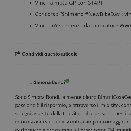
Vinci la moto GP con START
Concorso “Shimano #NewBikeDay”: vin
Nome
P
Vinci un’esperienza da ricercatore W
Prov
Nome
_pk_id.1.938b
w
Domi
test_cookie
Goog
.doub
Condividi questo articolo
_pk_ses.1.938b
w
Simona Bondi
di
Sono Simona Bondi, la mente dietro DimmiCosaCerch
FCCDCF
.
passione è il risparmio, e attraverso il mio sito, co
__eoi
.
su ogni aspetto della tua vita, dalla spesa domestica
informazioni su buoni sconto, campioni omaggio, con
partecipare a programmi televisivi come "Mi manda R