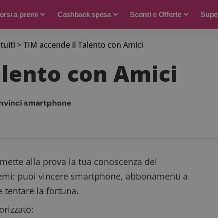
rsi a premi
Cashback spesa
Sconti e Offerte
Supe
tuiti
>
TIM accende il Talento con Amici
alento con Amici
n
vinci smartphone
mette alla prova la tua conoscenza del
remi: puoi
vincere smartphone
, abbonamenti a
 tentare la fortuna.
rizzato: