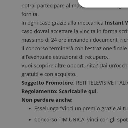
potrai partecipare al massimo 3 volte al gior
fornita.
In ogni caso grazie alla meccanica
Instant 
I cookie strettamente
caso dovrai accettare la vincita in forma scri
dell'account. Il sito
massimo di 24 ore inviando i documenti rich
Nome
Il concorso terminerà con l’estrazione final
_GRECAPTCHA
all’eventuale estrazione di recupero.
Vuoi scoprire altre opportunità? Dai un’occhi
ApplicationGatewa
gratuiti
e
con acquisto
.
Soggetto Promotore
: RETI TELEVISIVE ITA
Regolamento:
Scaricabile qui
.
Non perdere anche:
Esselunga “Vinci un premio grazie ai t
CookieScriptConse
Concorso TIM UNICA: vinci con gli spo