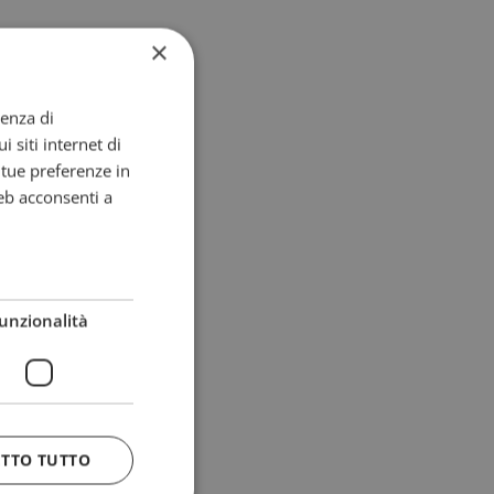
×
ienza di
i siti internet di
e tue preferenze in
eb acconsenti a
unzionalità
ETTO TUTTO