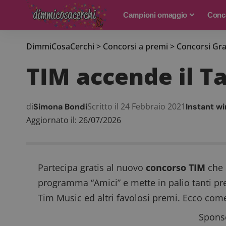
Campioni omaggio
Conco
DimmiCosaCerchi
>
Concorsi a premi
>
Concorsi Gra
TIM accende il T
di
Scritto il 24 Febbraio 2021
Simona Bondi
Instant wi
Aggiornato il: 26/07/2026
Partecipa gratis al nuovo
concorso TIM
che 
programma “Amici” e mette in palio tanti p
Tim Music ed altri favolosi premi. Ecco come
Sponso