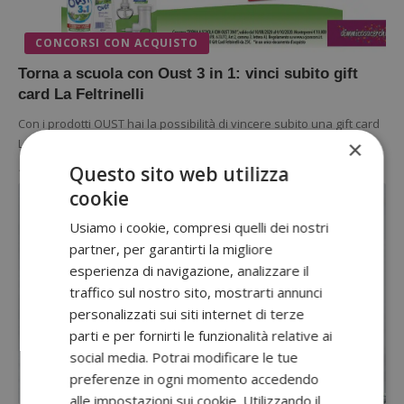
CONCORSI CON ACQUISTO
Torna a scuola con Oust 3 in 1: vinci subito gift
card La Feltrinelli
Con i prodotti OUST hai la possibilità di vincere subito una gift card
×
La Feltrinelli del valore di 25,00€: scopri…
Questo sito web utilizza
10 Agosto 2020
cookie
Usiamo i cookie, compresi quelli dei nostri
partner, per garantirti la migliore
esperienza di navigazione, analizzare il
traffico sul nostro sito, mostrarti annunci
personalizzati sui siti internet di terze
parti e per fornirti le funzionalità relative ai
social media. Potrai modificare le tue
preferenze in ogni momento accedendo
CONCORSI CON ACQUISTO
alle impostazioni sui cookie. Utilizzando il