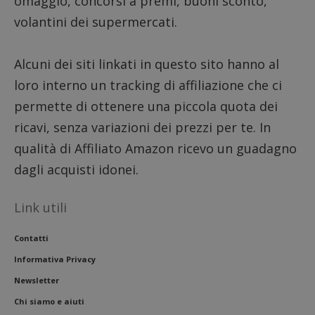
omaggio, concorsi a premi, buoni sconto,
piatta
test_cookie
14 minuti
Questo
Google LLC
analisi
volantini dei supermercati.
57
cookie è
.doubleclick.net
open s
secondi
impostato
Piwik.
da
utilizz
DoubleClick
aiutare
(che è di
Alcuni dei siti linkati in questo sito hanno al
proprie
proprietà di
siti We
Google) per
loro interno un tracking di affiliazione che ci
monito
determinare
compo
se il browser
permette di ottenere una piccola quota dei
dei vis
del
misura
visitatore
ricavi, senza variazioni dei prezzi per te. In
prestaz
del sito web
sito. È
supporta i
di tipo
qualità di Affiliato Amazon ricevo un guadagno
cookie.
in cui i
_pk_id 
dagli acquisti idonei.
da una
serie 
e lette
ritiene
Link utili
codice
riferi
il dom
Contatti
imposta
cookie
Informativa Privacy
_pk_ses.1.938b
www.dimmicosacerchi.it
29 minuti
Questo
Newsletter
58
cookie
secondi
associa
Chi siamo e aiuti
piatta
analisi