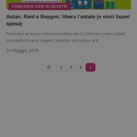
CONCORSI CON ACQUISTO
ApplicationGatewayAffinityCORS
diae.emailsp.com
S
Autan, Raid e Baygon: libera l’estate (e vinci buoni
spesa)
Partecipa al nuovo concorso indetto da Sc Johnson e vinci subito
una delle 60 carte regalo Carrefour del valore di €…
24 Maggio 2019
1
2
3
4
Google Privacy Policy