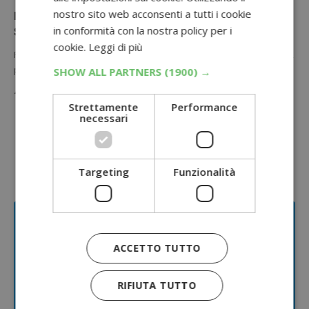
nostro sito web acconsenti a tutti i cookie
In cucina con SCJ: vinci 60 Moulinex Yogurteo
in conformità con la nostra policy per i
Silver (3 premi al giorno)
cookie.
Leggi di più
Partecipa al nuovo concorso S.C. Johnson sui prodotti Autan e Raid,
puoi vincere uno dei 60 Moulinex Yogurteo Silver (3…
SHOW ALL PARTNERS
(1900) →
4 Agosto 2020
Strettamente
Performance
Sponsorizzato:
necessari
Targeting
Funzionalità
ACCETTO TUTTO
RIFIUTA TUTTO