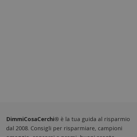
CookieScriptConsent
CookieScript
s
www.dimmicosacerchi.it
DimmiCosaCerchi®
è la tua guida al risparmio
Nome
Provider
/
Dominio
Scadenza
Descri
dal 2008. Consigli per risparmiare, campioni
_pk_id.1.938b
www.dimmicosacerchi.it
1 anno
Questo
Provider
/
Nome
Scadenza
Descrizione
cookie
Dominio
associa