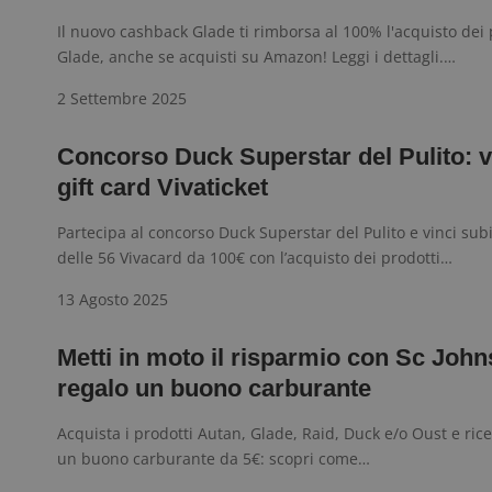
Nome
_pk_id.1.938b
w
Domi
Il nuovo cashback Glade ti rimborsa al 100% l'acquisto dei 
test_cookie
Goog
Glade, anche se acquisti su Amazon! Leggi i dettagli.…
.doub
2 Settembre 2025
_pk_ses.1.938b
w
Concorso Duck Superstar del Pulito: v
gift card Vivaticket
Partecipa al concorso Duck Superstar del Pulito e vinci sub
FCCDCF
.
delle 56 Vivacard da 100€ con l’acquisto dei prodotti…
13 Agosto 2025
__eoi
.
Metti in moto il risparmio con Sc John
regalo un buono carburante
Acquista i prodotti Autan, Glade, Raid, Duck e/o Oust e rice
un buono carburante da 5€: scopri come…