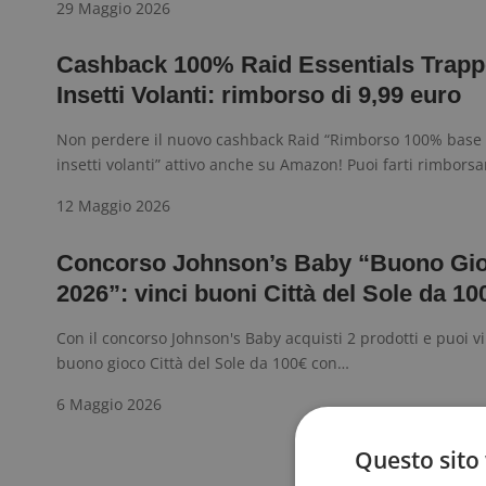
29 Maggio 2026
Cashback 100% Raid Essentials Trapp
Insetti Volanti: rimborso di 9,99 euro
Non perdere il nuovo cashback Raid “Rimborso 100% base 
insetti volanti” attivo anche su Amazon! Puoi farti rimbors
12 Maggio 2026
Concorso Johnson’s Baby “Buono Gi
2026”: vinci buoni Città del Sole da 10
Con il concorso Johnson's Baby acquisti 2 prodotti e puoi v
buono gioco Città del Sole da 100€ con…
6 Maggio 2026
Sponso
Questo sito 