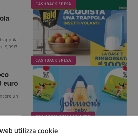
CASHBACK SPESA
ola
trappola
are 9,99€!…
CASHBACK SPESA
oco
0 euro
incere un
CONCORSI CON ACQUISTO
rizzato:
web utilizza cookie