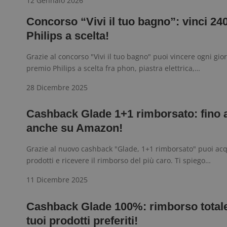
12 Gennaio 2026
I cookie strettamente
dell'account. Il sito
Concorso “Vivi il tuo bagno”: vinci 24
Nome
Philips a scelta!
_GRECAPTCHA
Grazie al concorso "Vivi il tuo bagno" puoi vincere ogni gio
premio Philips a scelta fra phon, piastra elettrica,…
ApplicationGatewa
28 Dicembre 2025
Cashback Glade 1+1 rimborsato: fino 
anche su Amazon!
Grazie al nuovo cashback "Glade, 1+1 rimborsato" puoi acq
CookieScriptConse
prodotti e ricevere il rimborso del più caro. Ti spiego…
11 Dicembre 2025
Cashback Glade 100%: rimborso totale
Nome
P
tuoi prodotti preferiti!
Prov