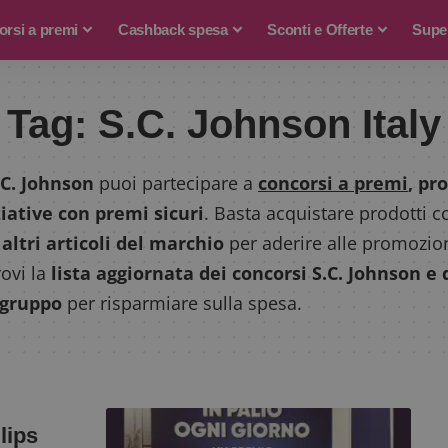
rsi a premi
Cashback spesa
Sconti e Offerte
Supe
Tag:
S.C. Johnson Italy
.C. Johnson
puoi partecipare a
concorsi a premi
, pr
ziative con premi sicuri
. Basta acquistare prodotti
altri articoli del marchio
per aderire alle promozioni
ovi la
lista aggiornata dei concorsi S.C. Johnson e d
 gruppo
per risparmiare sulla spesa.
lips