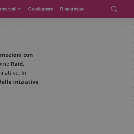
rmercati
Guadagnare
Risparmiare
omozioni con
 come
Raid,
 attive. In
elle iniziative