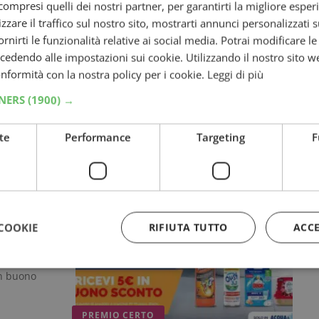
ompresi quelli dei nostri partner, per garantirti la migliore esper
zzare il traffico sul nostro sito, mostrarti annunci personalizzati su
fornirti le funzionalità relative ai social media. Potrai modificare l
dendo alle impostazioni sui cookie. Utilizzando il nostro sito w
conformità con la nostra policy per i cookie.
Leggi di più
i:
TNERS
(1900) →
enere il
te
Performance
Targeting
F
tando
CASHBACK SPESA
”: 5€
COOKIE
RIFIUTA TUTTO
ACC
ezza
un buono
Strettamente necessari
Performance
Targeting
Funzionalità
PREMIO CERTO