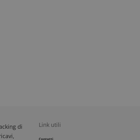
Link utili
racking di
icavi,
Contatti