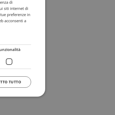
ienza di
i siti internet di
e tue preferenze in
eb acconsenti a
unzionalità
ETTO TUTTO