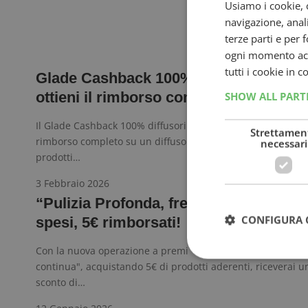
Usiamo i cookie, c
navigazione, anali
terze parti e per 
ogni momento acce
tutti i cookie in 
Glade Cashback 100% diffusori elettric
ottieni il rimborso completo
SHOW ALL PAR
Il Glade Cashback 100% diffusori elettrici ti permette di ott
Strettamen
rimborso completo su un diffusore liquido elettrico acquis
necessari
prodotti…
3 Febbraio 2026
“Pulizia Profonda, freschezza continua
CONFIGURA 
spesi, 5€ rimborsati!
Con la nuova operazione a premi "Pulizia Profonda, fresch
continua", acquistando 5€ di prodotti aderenti, riceverai 
sconto di…