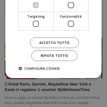
Vuoi un effetto luminoso ma naturale sulla pelle del viso? L'olio
viso colorato di Maybelline New York idrata e copre,…
Targeting
Funzionalità
11 Maggio 2023
ACCETTO TUTTO
RIFIUTA TUTTO
CONFIGURA COOKIE
PREMIO CERTO
L’Oréal Paris, Garnier, Maybelline New York e
Strettamente necessari
Performance
Essie ti regalano 1 voucher MyWellnessTime
Targeting
Funzionalità
Ricevi in regalo un voucher MyWellnessTime con i prodotti L’Oréal
Paris, Garnier, Maybelline New York e Essie. Ecco i dettagli…
I cookie strettamente necessari consentono le