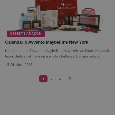
del sito web
sito. È
supporta i
di tipo
cookie.
in cui i
_pk_id 
da una
serie 
e lette
ritiene
codice
OFFERTE AMAZON
riferi
il dom
Calendario Avvento Maybelline New York
imposta
cookie
Il Calendario dell'Avvento Maybelline New York racchiude 24 piccoli
_pk_ses.1.938b
www.dimmicosacerchi.it
29 minuti
Questo
tesori dedicati al make up e alla tua bellezza. L'ottima notizia…
58
cookie
secondi
associa
15 Ottobre 2018
piatta
analisi
open s
Piwik.
utilizz
1
2
3
aiutare
proprie
siti We
monito
compo
dei vis
misura
prestaz
sito. È
di tipo