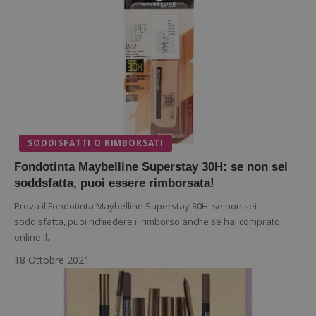
SODDISFATTI O RIMBORSATI
Google Privacy Policy
Fondotinta Maybelline Superstay 30H: se non sei
soddsfatta, puoi essere rimborsata!
Prova il Fondotinta Maybelline Superstay 30H: se non sei
CookieScriptConsent
CookieScript
soddisfatta, puoi richiedere il rimborso anche se hai comprato
s
www.dimmicosacerchi.it
online il…
18 Ottobre 2021