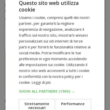
Questo sito web utilizza
Diventa tester Maybelline Sky High: il nuovo
cookie
mascara per ciglia senza limiti
Usiamo i cookie, compresi quelli dei nostri
Diventa tester Maybelline Sky High e scopri come trasformare il tuo
partner, per garantirti la migliore
sguardo con ciglia senza limiti, dal volume e dalla…
esperienza di navigazione, analizzare il
24 Maggio 2023
traffico sul nostro sito, mostrarti annunci
personalizzati sui siti internet di terze
parti e per fornirti le funzionalità relative ai
social media. Potrai modificare le tue
preferenze in ogni momento accedendo
alle impostazioni sui cookie. Utilizzando il
nostro sito web acconsenti a tutti i cookie
in conformità con la nostra policy per i
cookie.
Leggi di più
SHOW ALL PARTNERS
(1900) →
OFFERTE AMAZON
Maybelline New York Olio Viso Colorato in offerta
Strettamente
Performance
Amazon: costa solo 4,61€ (-69%)
necessari