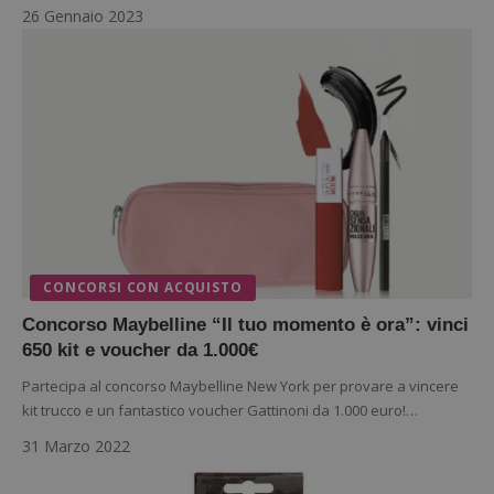
funzionalità principali del sito web come l'accesso
26 Gennaio 2023
dell'utente e la gestione dell'account. Il sito web
non può essere utilizzato correttamente senza i
cookie strettamente necessari.
Nome
Provider
/
Dominio
S
_GRECAPTCHA
Google LLC
s
www.google.com
CONCORSI CON ACQUISTO
ApplicationGatewayAffinityCORS
diae.emailsp.com
S
Concorso Maybelline “Il tuo momento è ora”: vinci
650 kit e voucher da 1.000€
Partecipa al concorso Maybelline New York per provare a vincere
kit trucco e un fantastico voucher Gattinoni da 1.000 euro!…
31 Marzo 2022