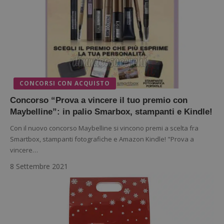
CONCORSI CON ACQUISTO
Concorso “Prova a vincere il tuo premio con
Nome
Provider
/
Dominio
Scadenza
Descri
Maybelline”: in palio Smarbox, stampanti e Kindle!
_pk_id.1.938b
www.dimmicosacerchi.it
1 anno
Questo
Provider
/
Nome
Scadenza
Descrizione
cookie
Dominio
Con il nuovo concorso Maybelline si vincono premi a scelta fra
associa
Smartbox, stampanti fotografiche e Amazon Kindle! "Prova a
piatta
test_cookie
14 minuti
Questo
Google LLC
analisi
57
cookie è
.doubleclick.net
vincere…
open s
secondi
impostato
Piwik.
da
8 Settembre 2021
utilizz
DoubleClick
aiutare
(che è di
proprie
proprietà di
siti We
Google) per
monito
determinare
compo
se il browser
dei vis
del
misura
visitatore
prestaz