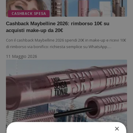
CASHBACK SPESA
Cashback Maybelline 2026: rimborso 10€ su
acquisti make-up da 20€
Con il cashback Maybelline 2026 spendi 20€ in make-up e ricevi 10€
di rimborso via bonifico: richiesta semplice su WhatsApp.…
11 Maggio 2026
×
DIVENTA TESTER PRODOTTI: RICEVI PRODOTTI GRATIS DA TESTARE