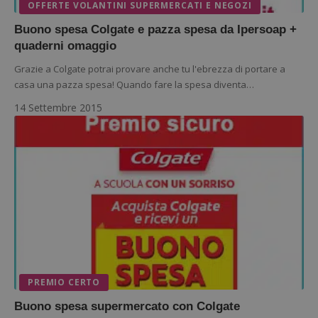
OFFERTE VOLANTINI SUPERMERCATI E NEGOZI
Buono spesa Colgate e pazza spesa da Ipersoap +
quaderni omaggio
Google Privacy Policy
Grazie a Colgate potrai provare anche tu l'ebrezza di portare a
casa una pazza spesa! Quando fare la spesa diventa…
14 Settembre 2015
CookieScriptConsent
CookieScript
s
www.dimmicosacerchi.it
PREMIO CERTO
Buono spesa supermercato con Colgate