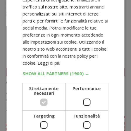
12 Settembre 2016
traffico sul nostro sito, mostrarti annunci
personalizzati sui siti internet di terze
parti e per fornirti le funzionalità relative ai
social media. Potrai modificare le tue
preferenze in ogni momento accedendo
alle impostazioni sui cookie. Utilizzando il
nostro sito web acconsenti a tutti i cookie
in conformità con la nostra policy per i
cookie.
Leggi di più
SHOW ALL PARTNERS
(1900) →
PREMIO CERTO
Vinci buoni spesa Carrefour con Colgate
Strettamente
Performance
necessari
Acquista Colgate nei punti vendita Carrefour Iper e partecipa al
nuovo concorso a premi: potresti vincere un buono regalo da…
26 Maggio 2016
Targeting
Funzionalità