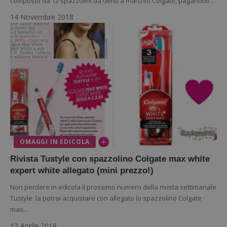
composto da 12 spazzolini da denti a marchio Colgate, pagandoli…
14 Novembre 2018
OMAGGI IN EDICOLA
Rivista Tustyle con spazzolino Colgate max white
expert white allegato (mini prezzo!)
Non perdere in edicola il prossimo numero della rivista settimanale
Tustyle: la potrai acquistare con allegato lo spazzolino Colgate
max…
12 Aprile 2018