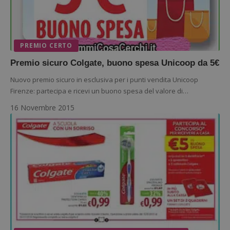
s
www.google.com
PREMIO CERTO
Premio sicuro Colgate, buono spesa Unicoop da 5€
Nuovo premio sicuro in esclusiva per i punti vendita Unicoop
ApplicationGatewayAffinityCORS
diae.emailsp.com
S
Firenze: partecipa e ricevi un buono spesa del valore di…
16 Novembre 2015