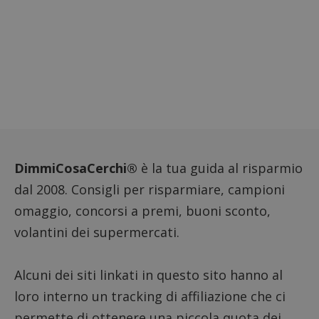
riferi
il dom
imposta
cookie
FCCDCF
.dimmicosacerchi.it
1 anno
Questo
viene u
per l'an
intern
dall'o
del sito
__eoi
.dimmicosacerchi.it
5 mesi 4
Questo
settimane
viene u
per reg
l'impe
dell'ut
DimmiCosaCerchi®
è la tua guida al risparmio
l'inter
con il 
dal 2008. Consigli per risparmiare, campioni
contri
miglio
omaggio, concorsi a premi, buoni sconto,
l'espe
dell'ut
volantini dei supermercati.
analizz
prestaz
sito.
Alcuni dei siti linkati in questo sito hanno al
loro interno un tracking di affiliazione che ci
permette di ottenere una piccola quota dei