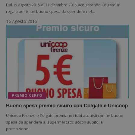
Dal 15 agosto 2015 al 31 dicembre 2015 acquistando Colgate, in
regalo per te un buono spesa da spendere nel…
16 Agosto 2015
Nome
Provider
/
Dominio
Scadenza
Descri
_pk_id.1.938b
www.dimmicosacerchi.it
1 anno
Questo
Provider
/
Nome
Scadenza
Descrizione
cookie
Dominio
associa
piatta
test_cookie
14 minuti
Questo
Google LLC
analisi
57
cookie è
.doubleclick.net
open s
secondi
impostato
Piwik.
da
utilizz
DoubleClick
aiutare
(che è di
proprie
proprietà di
siti We
Google) per
monito
determinare
compo
se il browser
dei vis
del
misura
PREMIO CERTO
visitatore
prestaz
del sito web
sito. È
supporta i
Buono spesa premio sicuro con Colgate e Unicoop
di tipo
cookie.
in cui i
_pk_id 
Unicoop Firenze e Colgate premiano i tuoi acquisti con un buono
da una
spesa da spendere al supermercato: scopri subito la
serie 
e lette
promozione…
ritiene