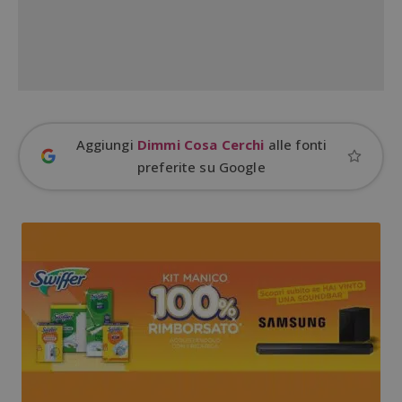
Google Privacy Policy
CookieScriptConsent
CookieScript
s
www.dimmicosacerchi.it
Aggiungi
Dimmi Cosa Cerchi
alle fonti
preferite su Google