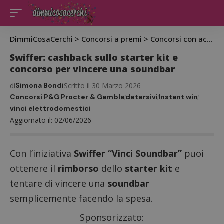
DimmiCosaCerchi
>
Concorsi a premi
>
Concorsi con acquisto
Swiffer: cashback sullo starter kit e
concorso per vincere una soundbar
di
Simona Bondi
Scritto il 30 Marzo 2026
Concorsi P&G Procter & Gamble
detersivi
Instant win
vinci elettrodomestici
Aggiornato il: 02/06/2026
Con l’iniziativa
Swiffer “Vinci Soundbar”
puoi
ottenere il
rimborso
dello
starter kit
e
tentare di vincere una
soundbar
semplicemente facendo la spesa.
Sponsorizzato: