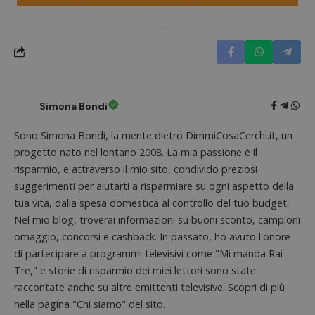
Nome
Provider
/
Dominio
Scadenza
Descri
_pk_id.1.938b
www.dimmicosacerchi.it
1 anno
Questo
Provider
/
Nome
Scadenza
Descrizione
cookie
Dominio
associa
piatta
test_cookie
14 minuti
Questo
Google LLC
analisi
57
cookie è
.doubleclick.net
open s
secondi
impostato
Piwik.
da
Simona Bondi
utilizz
DoubleClick
aiutare
(che è di
proprie
proprietà di
Sono Simona Bondi, la mente dietro DimmiCosaCerchi.it, un
siti We
Google) per
monito
progetto nato nel lontano 2008. La mia passione è il
determinare
compo
se il browser
risparmio, e attraverso il mio sito, condivido preziosi
dei vis
del
misura
visitatore
suggerimenti per aiutarti a risparmiare su ogni aspetto della
prestaz
del sito web
sito. È
tua vita, dalla spesa domestica al controllo del tuo budget.
supporta i
di tipo
cookie.
in cui i
Nel mio blog, troverai informazioni su buoni sconto, campioni
_pk_id 
omaggio, concorsi e cashback. In passato, ho avuto l'onore
da una
serie 
di partecipare a programmi televisivi come "Mi manda Rai
e lette
ritiene
Tre," e storie di risparmio dei miei lettori sono state
codice
raccontate anche su altre emittenti televisive. Scopri di più
riferi
il dom
nella pagina "Chi siamo" del sito.
imposta