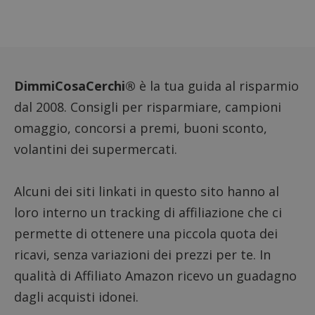
FCCDCF
.dimmicosacerchi.it
1 anno
Questo
viene u
per l'an
intern
dall'o
del sito
__eoi
.dimmicosacerchi.it
5 mesi 4
Questo
DimmiCosaCerchi®
è la tua guida al risparmio
settimane
viene u
per reg
dal 2008. Consigli per risparmiare, campioni
l'impe
dell'ut
omaggio, concorsi a premi, buoni sconto,
l'inter
con il 
volantini dei supermercati.
contri
miglio
l'espe
dell'ut
Alcuni dei siti linkati in questo sito hanno al
analizz
prestaz
loro interno un tracking di affiliazione che ci
sito.
permette di ottenere una piccola quota dei
ricavi, senza variazioni dei prezzi per te. In
qualità di Affiliato Amazon ricevo un guadagno
dagli acquisti idonei.