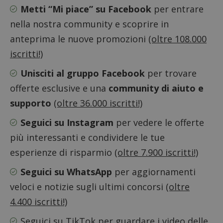
Metti “Mi piace” su Facebook
per entrare
nella nostra community e scoprire in
anteprima le nuove promozioni
(oltre 108.000
iscritti!)
Unisciti al gruppo Facebook
per trovare
offerte esclusive e una
community di aiuto e
supporto
(oltre 36.000 iscritti!)
Seguici su Instagram
per vedere le offerte
più interessanti e condividere le tue
esperienze di risparmio
(oltre 7.900 iscritti!)
Google Privacy Policy
Seguici su WhatsApp
per aggiornamenti
veloci e notizie sugli ultimi concorsi
(oltre
4.400 iscritti!)
CookieScriptConsent
CookieScript
s
www.dimmicosacerchi.it
Seguici su TikTok
per guardare i video delle