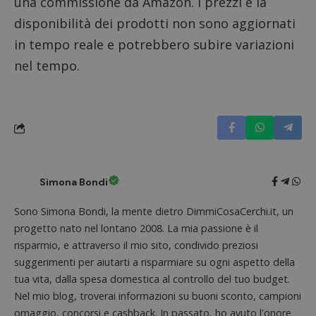
una commissione da Amazon. I prezzi e la
(che è di
proprie
proprietà di
siti We
disponibilità dei prodotti non sono aggiornati
Google) per
monito
determinare
compo
in tempo reale e potrebbero subire variazioni
se il browser
dei vis
del
misura
nel tempo.
visitatore
prestaz
del sito web
sito. È
supporta i
di tipo
cookie.
in cui i
_pk_id 
da una
serie 
e lette
ritiene
codice
riferi
il dom
Simona Bondi
imposta
cookie
Sono Simona Bondi, la mente dietro DimmiCosaCerchi.it, un
_pk_ses.1.938b
www.dimmicosacerchi.it
29 minuti
Questo
progetto nato nel lontano 2008. La mia passione è il
58
cookie
secondi
associa
risparmio, e attraverso il mio sito, condivido preziosi
piatta
analisi
suggerimenti per aiutarti a risparmiare su ogni aspetto della
open s
Piwik.
tua vita, dalla spesa domestica al controllo del tuo budget.
utilizz
Nel mio blog, troverai informazioni su buoni sconto, campioni
aiutare
proprie
omaggio, concorsi e cashback. In passato, ho avuto l'onore