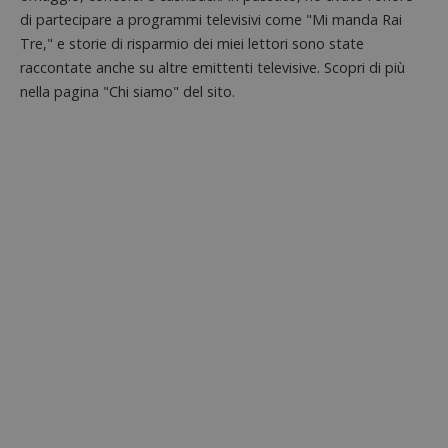
siti We
monito
di partecipare a programmi televisivi come "Mi manda Rai
compo
Tre," e storie di risparmio dei miei lettori sono state
dei vis
misura
raccontate anche su altre emittenti televisive. Scopri di più
prestaz
sito. È
nella pagina "Chi siamo" del sito.
di tipo
in cui i
_pk_se
seguit
breve s
numeri
lettere
ritiene
codice
riferi
il dom
imposta
cookie
FCCDCF
.dimmicosacerchi.it
1 anno
Questo
viene u
per l'an
intern
dall'o
del sito
__eoi
.dimmicosacerchi.it
5 mesi 4
Questo
settimane
viene u
per reg
l'impe