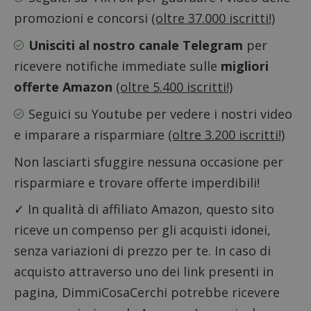
promozioni e concorsi
(oltre 37.000 iscritti!)
Unisciti al nostro canale Telegram
per
ricevere notifiche immediate sulle
migliori
offerte Amazon
(oltre 5.400 iscritti!)
Seguici su Youtube
per vedere i nostri video
e imparare a risparmiare
(oltre 3.200 iscritti!)
Non lasciarti sfuggire nessuna occasione per
risparmiare e trovare offerte imperdibili!
✓ In qualità di affiliato Amazon, questo sito
Nome
Provider
/
Dominio
Scadenza
Descri
riceve un compenso per gli acquisti idonei,
_pk_id.1.938b
www.dimmicosacerchi.it
1 anno
Questo
Provider
/
Nome
Scadenza
Descrizione
cookie
Dominio
senza variazioni di prezzo per te. In caso di
associa
piatta
test_cookie
14 minuti
Questo
Google LLC
acquisto attraverso uno dei link presenti in
analisi
57
cookie è
.doubleclick.net
open s
secondi
impostato
pagina, DimmiCosaCerchi potrebbe ricevere
Piwik.
da
utilizz
DoubleClick
aiutare