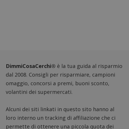
dell'ut
l'inter
con il 
contri
miglio
l'espe
dell'ut
analizz
prestaz
sito.
DimmiCosaCerchi®
è la tua guida al risparmio
dal 2008. Consigli per risparmiare, campioni
omaggio, concorsi a premi, buoni sconto,
volantini dei supermercati.
Alcuni dei siti linkati in questo sito hanno al
loro interno un tracking di affiliazione che ci
permette di ottenere una piccola quota dei