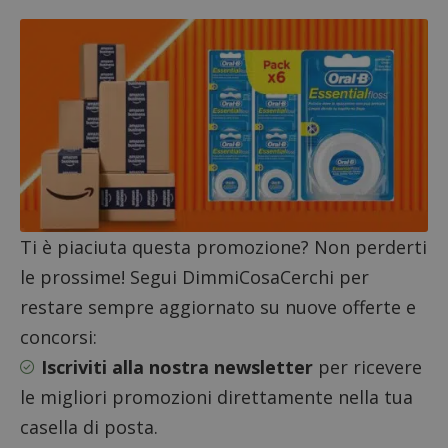
Strettamente necessari
Performance
Targeting
Funzionalità
I cookie strettamente necessari consentono le
funzionalità principali del sito web come l'accesso
dell'utente e la gestione dell'account. Il sito web
non può essere utilizzato correttamente senza i
cookie strettamente necessari.
Nome
Provider
/
Dominio
S
_GRECAPTCHA
Google LLC
s
www.google.com
Ti è piaciuta questa promozione? Non perderti
le prossime! Segui DimmiCosaCerchi per
restare sempre aggiornato su nuove offerte e
concorsi:
Iscriviti alla nostra newsletter
per ricevere
ApplicationGatewayAffinityCORS
diae.emailsp.com
S
le migliori promozioni direttamente nella tua
casella di posta.