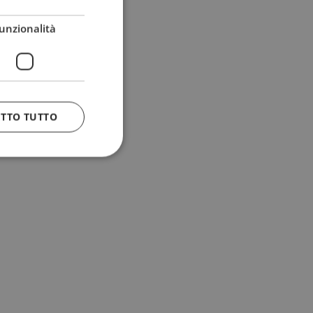
unzionalità
ETTO TUTTO
 e la gestione
n cookie
uando viene
la sua analisi dei