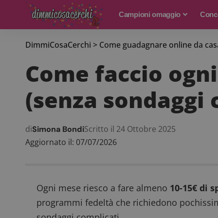
Campioni omaggio
Conco
DimmiCosaCerchi
>
Come guadagnare online da cas
Come faccio ogni
(senza sondaggi 
di
Scritto il 24 Ottobre 2025
Simona Bondi
Aggiornato il: 07/07/2026
Ogni mese riesco a fare almeno
10-15€ di 
programmi fedeltà che richiedono pochissim
sondaggi complicati.