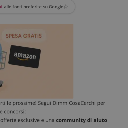
prestazioni del sito. È un cookie di tipo pattern, 
hi
alle fonti preferite su Google
_pk_ses è seguito da una breve serie di numeri e
ritiene sia un codice di riferimento per il domin
cookie.
dimmicosacerchi.it
1 anno
Questo cookie viene utilizzato per l'analisi inte
del sito.
dimmicosacerchi.it
5 mesi 4
Questo cookie viene utilizzato per registrare l'
settimane
e l'interazione con il sito web, contribuendo a 
l'esperienza dell'utente e analizzare le prestazion
rti le prossime! Segui DimmiCosaCerchi per
e concorsi:
 offerte esclusive e una
community di aiuto