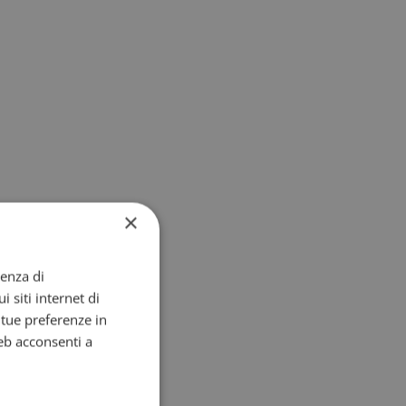
×
ienza di
i siti internet di
e tue preferenze in
eb acconsenti a