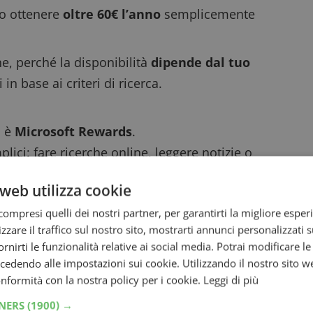
no ottenere
oltre 60€ l’anno
semplicemente
one, perché la disponibilità
dipende dal tuo
 in base ai criteri di ricerca.
e
è
Microsoft Rewards
.
ci: fare ricerche online, leggere notizie o
mentre faccio colazione: mi bastano pochi
web utilizza cookie
n da 5€ ogni mese
.
ompresi quelli dei nostri partner, per garantirti la migliore esper
r chi ha Outlook: se accedi a
Outlook.com
zzare il traffico sul nostro sito, mostrarti annunci personalizzati su
 punti extra semplicemente leggendo la posta
fornirti le funzionalità relative ai social media. Potrai modificare l
dendo alle impostazioni sui cookie. Utilizzando il nostro sito w
00 punti e si può arrivare fino a 1.000 punti
conformità con la nostra policy per i cookie.
Leggi di più
TNERS
(1900) →