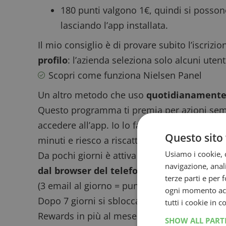
180 punti valgono 1€, quindi si posso
lasciando l’app installata.
Il mio consiglio è di provare subito l’iscrizi
profilo
: l’azienda seleziona solo alcuni utenti
Scopri come funziona Nielsen Panel
Un altro metodo che uso
quotidianament
Questo programma ti premia per azioni sempli
accedere all’app. Io lo faccio ogni mattina 
Questo sito 
minuti e riesco a riscattare
un buono Amazo
Usiamo i cookie, c
Da pochi giorni è attiva anche una novità pe
navigazione, anali
dal browser del telefono
, puoi guadagnare
terze parti e per 
(3 email al giorno = punti bonus).
ogni momento acce
Dopo 7 giorni si sblocca anche un bonus da 1
tutti i cookie in 
Rewards in più al mese.
SHOW ALL PAR