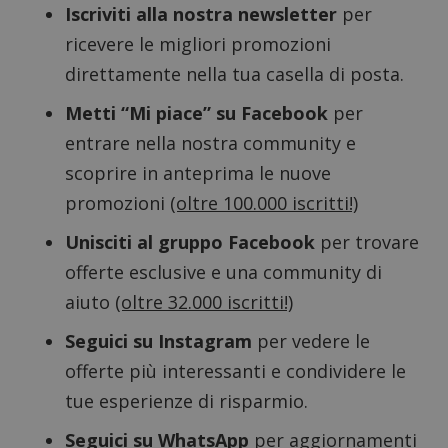
Iscriviti alla nostra newsletter
per
ricevere le migliori promozioni
direttamente nella tua casella di posta.
Metti “Mi piace” su Facebook
per
entrare nella nostra community e
scoprire in anteprima le nuove
Nome
Provider
/
Dominio
Scadenza
Descri
promozioni
(oltre 100.000 iscritti!)
_pk_id.1.938b
www.dimmicosacerchi.it
1 anno
Questo
Provider
/
Nome
Scadenza
Descrizione
cookie
Dominio
associa
Unisciti al gruppo Facebook
per trovare
piatta
test_cookie
14 minuti
Questo
Google LLC
analisi
57
cookie è
offerte esclusive e una community di
.doubleclick.net
open s
secondi
impostato
Piwik.
da
aiuto
(oltre 32.000 iscritti!)
utilizz
DoubleClick
aiutare
(che è di
proprie
Seguici su Instagram
per vedere le
proprietà di
siti We
Google) per
monito
determinare
offerte più interessanti e condividere le
compo
se il browser
dei vis
del
tue esperienze di risparmio.
misura
visitatore
prestaz
del sito web
sito. È
supporta i
Seguici su WhatsApp
per aggiornamenti
di tipo