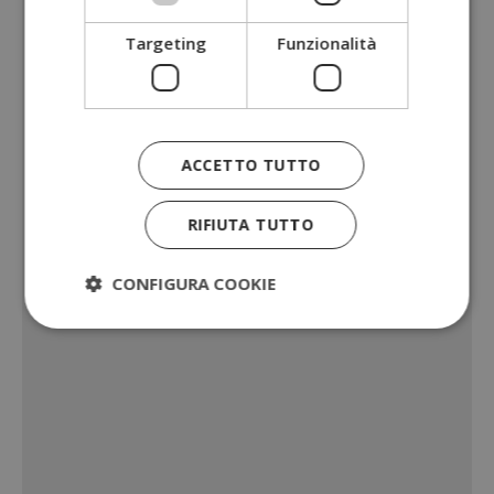
Targeting
Funzionalità
ACCETTO TUTTO
RIFIUTA TUTTO
CONFIGURA COOKIE
Strettamente necessari
Performance
Targeting
Funzionalità
I cookie strettamente necessari consentono le
funzionalità principali del sito web come l'accesso
dell'utente e la gestione dell'account. Il sito web