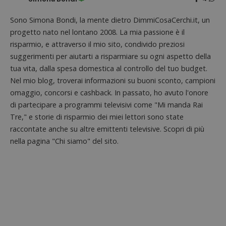
seguit
breve s
Sono Simona Bondi, la mente dietro DimmiCosaCerchi.it, un
numeri
lettere
progetto nato nel lontano 2008. La mia passione è il
ritiene
codice
risparmio, e attraverso il mio sito, condivido preziosi
riferi
il dom
suggerimenti per aiutarti a risparmiare su ogni aspetto della
imposta
tua vita, dalla spesa domestica al controllo del tuo budget.
cookie
Nel mio blog, troverai informazioni su buoni sconto, campioni
FCCDCF
.dimmicosacerchi.it
1 anno
Questo
viene u
omaggio, concorsi e cashback. In passato, ho avuto l'onore
per l'an
di partecipare a programmi televisivi come "Mi manda Rai
intern
dall'o
Tre," e storie di risparmio dei miei lettori sono state
del sito
raccontate anche su altre emittenti televisive. Scopri di più
__eoi
.dimmicosacerchi.it
5 mesi 4
Questo
nella pagina "Chi siamo" del sito.
settimane
viene u
per reg
l'impe
dell'ut
l'inter
con il 
contri
miglio
l'espe
dell'ut
analizz
prestaz
sito.