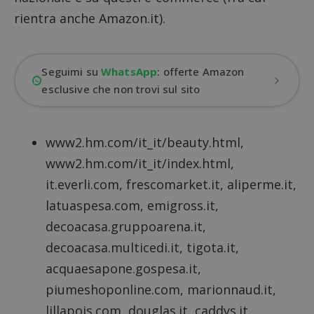
rientra anche
Amazon.it
).
Seguimi su
WhatsApp
: offerte Amazon
esclusive che non trovi sul sito
www2.hm.com/it_it/beauty.html,
www2.hm.com/it_it/index.html,
it.everli.com, frescomarket.it, aliperme.it,
latuaspesa.com, emigross.it,
decoacasa.gruppoarena.it,
decoacasa.multicedi.it, tigota.it,
acquaesapone.gospesa.it,
piumeshoponline.com, marionnaud.it,
lillapois.com, douglas.it, caddys.it,