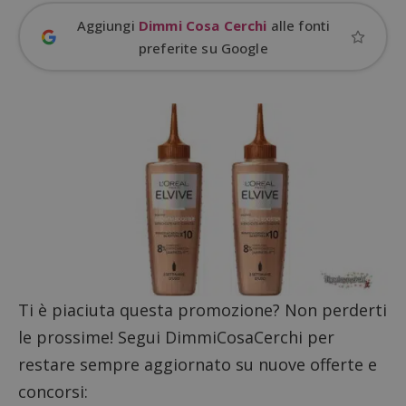
Aggiungi
Dimmi Cosa Cerchi
alle fonti
preferite su Google
Google Privacy Policy
CookieScriptConsent
CookieScript
s
www.dimmicosacerchi.it
Ti è piaciuta questa promozione? Non perderti
le prossime! Segui DimmiCosaCerchi per
restare sempre aggiornato su nuove offerte e
concorsi: