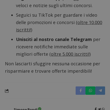
cookie.
in cui i
veloci e notizie sugli ultimi concorsi.
_pk_id 
da una
serie 
Seguici su TikTok
per guardare i video
e lette
ritiene
delle promozioni e concorsi
(oltre 10.000
codice
riferi
iscritti!)
il dom
imposta
cookie
Unisciti al nostro canale Telegram
per
_pk_ses.1.938b
www.dimmicosacerchi.it
29 minuti
Questo
ricevere notifiche immediate sulle
58
cookie
secondi
associa
migliori offerte
(oltre 5.000 iscritti!)
piatta
analisi
open s
Non lasciarti sfuggire nessuna occasione per
Piwik.
utilizz
risparmiare e trovare offerte imperdibili!
aiutare
proprie
siti We
monito
compo
dei vis
misura
prestaz
sito. È
di tipo
in cui i
_pk_se
Simona Bondi