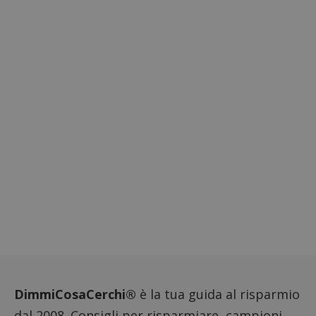
DimmiCosaCerchi®
è la tua guida al risparmio
dal 2008. Consigli per risparmiare, campioni