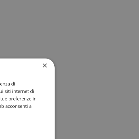
×
ienza di
i siti internet di
e tue preferenze in
eb acconsenti a