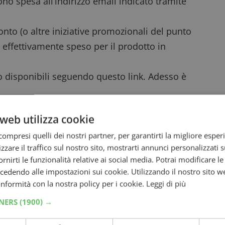
ono spesa all’indirizzo email indicato tramite
onto
(o altre iniziative promozionali del punto
 effettivamente speso per il prodotto in
o disponibili seguendo questo link. Adesso è
arta di pagamento HYPE
: è dotata di IBAN
web utilizza cookie
izzo anche io per ricevere i cashback dei
ompresi quelli dei nostri partner, per garantirti la migliore esper
zzare il traffico sul nostro sito, mostrarti annunci personalizzati su
i i
Provami gratis
!
fornirti le funzionalità relative ai social media. Potrai modificare l
dendo alle impostazioni sui cookie. Utilizzando il nostro sito w
conformità con la nostra policy per i cookie.
Leggi di più
di chiusura dell’ iniziativa
TNERS
(1900) →