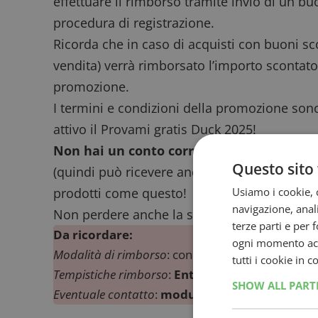
effettuare il rimborso tramite invio di un bu
procedura di registrazione.
Ricorda che in caso di acquisti con
buoni sc
vendita) verrà rimborsato l’importo scontato
promozione.
I termini e condizioni della promozione son
attivo il
Provami gratis Duck 2025
!
Non hai un conto corrente?
Richiedi la c
Questo sito 
(quindi può ricevere anche bonifici) e la util
Usiamo i cookie, c
prodotti come questo!
navigazione, anali
Non perdere anche la sezione dedicata a tutt
terze parti e per 
Da ricordare:
ogni momento acce
Modalità di rimborso
: con buono spesa
tutti i cookie in 
Tempistiche rimborso
:
Entro 45 giorni
dalla data 
SHOW ALL PAR
Eventuale contatto
:
modulo contatti del sito