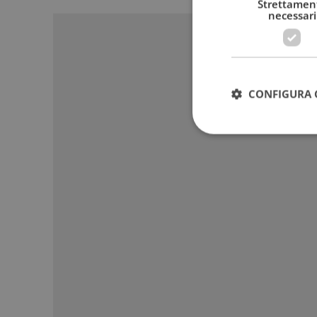
Sponso
Strettamen
necessari
CONFIGURA 
I cookie strettamente
dell'account. Il sito
Nome
_GRECAPTCHA
ApplicationGatewa