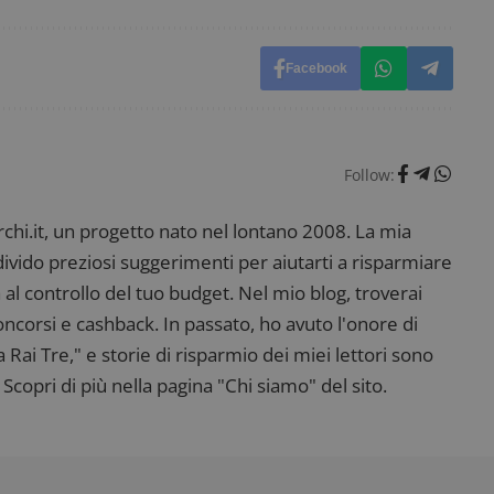
ritiene sia un codice di riferimento per il domin
cookie.
dimmicosacerchi.it
1 anno
Questo cookie viene utilizzato per l'analisi inte
del sito.
Facebook
dimmicosacerchi.it
5 mesi 4
Questo cookie viene utilizzato per registrare l'
settimane
e l'interazione con il sito web, contribuendo a 
l'esperienza dell'utente e analizzare le prestazion
Follow:
i.it, un progetto nato nel lontano 2008. La mia
ndivido preziosi suggerimenti per aiutarti a risparmiare
 al controllo del tuo budget. Nel mio blog, troverai
corsi e cashback. In passato, ho avuto l'onore di
ai Tre," e storie di risparmio dei miei lettori sono
Scopri di più nella pagina "Chi siamo" del sito.