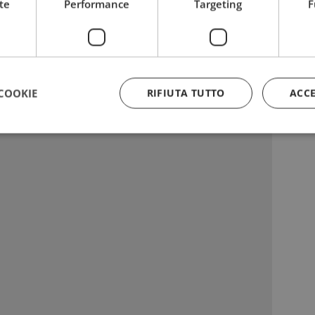
rizzato:
te
Performance
Targeting
F
COOKIE
RIFIUTA TUTTO
ACC
Strettamente necessari
Performance
Targeting
Funzionalità
 necessari consentono le funzionalità principali del sito web come l'accesso dell'utente
 web non può essere utilizzato correttamente senza i cookie strettamente necessari.
Provider
/
Dominio
Scadenza
Descrizione
5 mesi 3
Google reCAPTCHA imposta u
Google LLC
settimane
necessario (_GRECAPTCHA) q
www.google.com
eseguito allo scopo di fornire 
rischi.
yAffinityCORS
diae.emailsp.com
Sessione
Questo cookie viene utilizza
con il bilanciamento del carico
garantire che le richieste del 