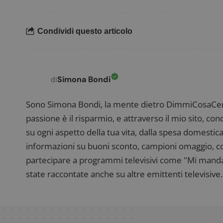
FCCDCF
.
Condividi questo articolo
__eoi
.
Simona Bondi
di
Sono Simona Bondi, la mente dietro DimmiCosaCerch
passione è il risparmio, e attraverso il mio sito, co
su ogni aspetto della tua vita, dalla spesa domestica
informazioni su buoni sconto, campioni omaggio, con
partecipare a programmi televisivi come "Mi manda R
state raccontate anche su altre emittenti televisive. 