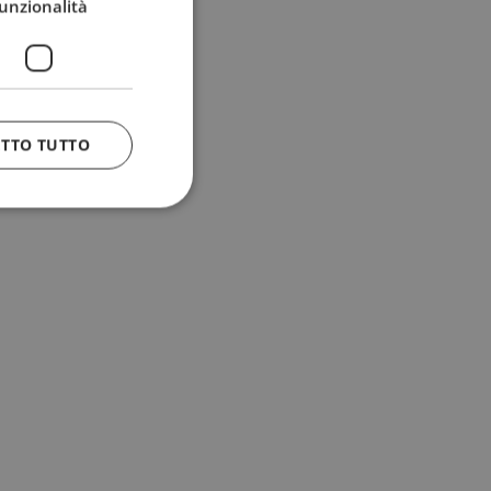
unzionalità
ETTO TUTTO
 e la gestione
n cookie
uando viene
la sua analisi dei
to in combinazione
, al fine di
client siano