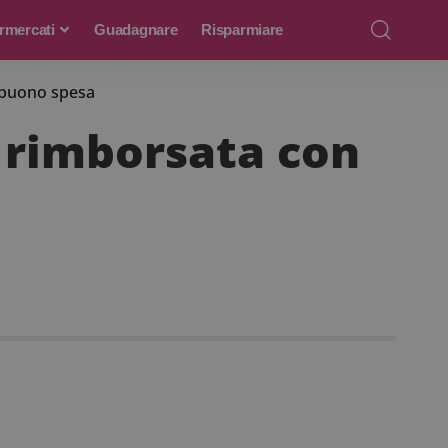
rmercati
Guadagnare
Risparmiare
 buono spesa
 rimborsata con