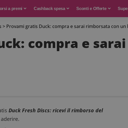
rsi a premi
Cashback spesa
Sconti e Offerte
Supe
s
>
Provami gratis Duck: compra e sarai rimborsata con un
uck: compra e sarai
atis
Duck Fresh Discs: ricevi il rimborso del
aderire.