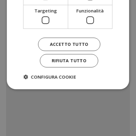
Targeting
Funzionalità
ACCETTO TUTTO
RIFIUTA TUTTO
CONFIGURA COOKIE
Strettamente necessari
Performance
Targeting
Funzionalità
I cookie strettamente necessari consentono le
funzionalità principali del sito web come l'accesso
dell'utente e la gestione dell'account. Il sito web
non può essere utilizzato correttamente senza i