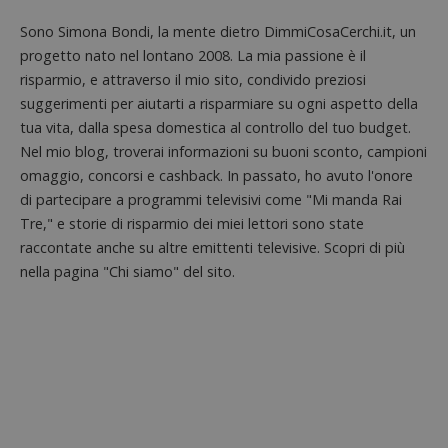
in cui i
_pk_id 
Sono Simona Bondi, la mente dietro DimmiCosaCerchi.it, un
da una
serie 
progetto nato nel lontano 2008. La mia passione è il
e lette
ritiene
risparmio, e attraverso il mio sito, condivido preziosi
codice
suggerimenti per aiutarti a risparmiare su ogni aspetto della
riferi
il dom
tua vita, dalla spesa domestica al controllo del tuo budget.
imposta
cookie
Nel mio blog, troverai informazioni su buoni sconto, campioni
omaggio, concorsi e cashback. In passato, ho avuto l'onore
_pk_ses.1.938b
www.dimmicosacerchi.it
29 minuti
Questo
58
cookie
di partecipare a programmi televisivi come "Mi manda Rai
secondi
associa
piatta
Tre," e storie di risparmio dei miei lettori sono state
analisi
open s
raccontate anche su altre emittenti televisive. Scopri di più
Piwik.
nella pagina "Chi siamo" del sito.
utilizz
aiutare
proprie
siti We
monito
compo
dei vis
misura
prestaz
sito. È
di tipo
in cui i
_pk_se