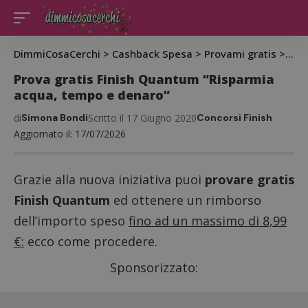
DimmiCosaCerchi
>
Cashback Spesa
>
Provami gratis
>
Pro
Prova gratis Finish Quantum “Risparmia
acqua, tempo e denaro”
di
Simona Bondi
Scritto il 17 Giugno 2020
Concorsi Finish
Aggiornato il: 17/07/2026
Grazie alla nuova iniziativa puoi
provare gratis
Finish Quantum
ed ottenere un rimborso
dell’importo speso
fino ad un massimo di 8,99
€:
ecco come procedere.
Sponsorizzato: