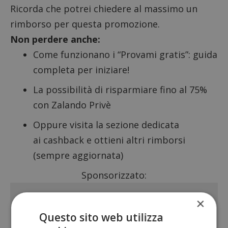
Ricorda che potrei chiedere al massimo un
rimborso per questa promozione.
Non perdere anche:
Come funzionano i “Provami gratis”
: guida
completa per iniziare!
La possibilità di risparmiare fino al 75%
con
Zalando Privè
Oppure visita la sezione dedicata
ai
cashback
e ottieni altri rimborsi
(sempre aggiornata)
Sponsorizzato:
×
Questo sito web utilizza