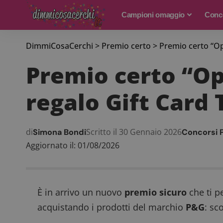
Campioni omaggio
Conco
DimmiCosaCerchi
>
Premio certo
>
Premio certo “Op
Premio certo “Op
regalo Gift Card 
di
Scritto il 30 Gennaio 2026
Simona Bondi
Concorsi 
Aggiornato il: 01/08/2026
È in arrivo un nuovo
premio sicuro
che ti p
acquistando i prodotti del marchio
P&G
: sc