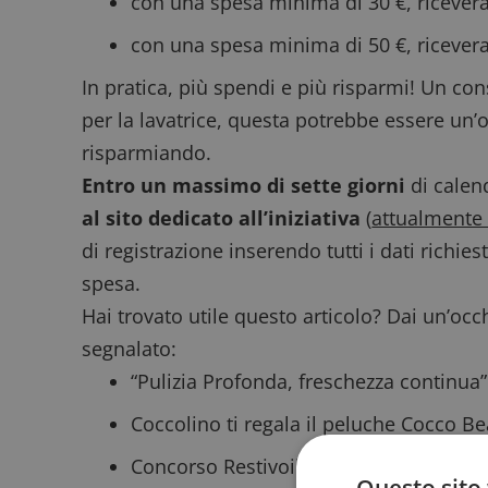
con una spesa minima di 30 €, ricevera
con una spesa minima di 50 €, ricevera
In pratica, più spendi e più risparmi! Un con
per la lavatrice, questa potrebbe essere un
risparmiando.
Entro un massimo di sette giorni
di calend
al sito dedicato all’iniziativa
(
attualmente 
di registrazione inserendo tutti i dati richi
spesa.
Hai trovato utile questo articolo? Dai un’occh
segnalato:
“Pulizia Profonda, freschezza continua”
Coccolino ti regala il peluche Cocco Be
Concorso Restivoil “La Spesa che non 
Questo sito 