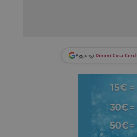
I cookie strettamente
dell'account. Il sito
Nome
_GRECAPTCHA
ApplicationGatewa
Aggiungi
Dimmi Cosa Cerc
CookieScriptConse
Nome
P