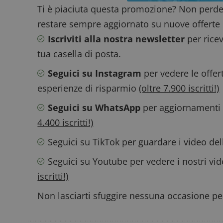
Ti è piaciuta questa promozione? Non perde
Prov
Nome
_pk_id.1.938b
w
Domi
restare sempre aggiornato su nuove offerte 
test_cookie
Goog
Iscriviti alla nostra newsletter
per ricev
.doub
tua casella di posta.
_pk_ses.1.938b
w
Seguici su Instagram
per vedere le offer
esperienze di risparmio
(oltre 7.900 iscritti!)
Seguici su WhatsApp
per aggiornamenti v
4.400 iscritti!)
FCCDCF
.
Seguici su TikTok
per guardare i video de
__eoi
.
Seguici su Youtube
per vedere i nostri vi
iscritti!)
Non lasciarti sfuggire nessuna occasione per