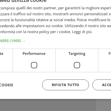
ersivi
ompresi quelli dei nostri partner, per garantirti la migliore esper
zzare il traffico sul nostro sito, mostrarti annunci personalizzati su
i i
premi certi
fornirti le funzionalità relative ai social media. Potrai modificare l
rizzato:
dendo alle impostazioni sui cookie. Utilizzando il nostro sito w
conformità con la nostra policy per i cookie.
Leggi di più
TNERS
(1900) →
te
Performance
Targeting
F
COOKIE
RIFIUTA TUTTO
ACC
Strettamente necessari
Performance
Targeting
Funzionalità