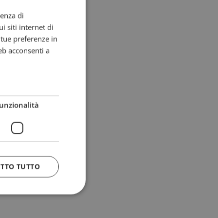
ienza di
i siti internet di
e tue preferenze in
eb acconsenti a
unzionalità
ETTO TUTTO