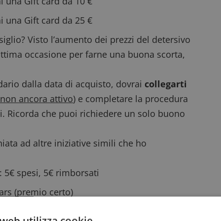
i una Gift card da 10 €
i una Gift card da 25 €
siglio? Visto l’aumento dei prezzi del detersivo
’ottima occasione per farne una buona scorta,
ario dalla data di acquisto, dovrai
collegarti
non ancora attivo
) e completare la procedura
esti. Ricorda che puoi richiedere un solo buono
iata ad altre iniziative simili che ho
: 5€ spesi, 5€ rimborsati
ars
(premio certo)
pesa”
: buono spesa sicuro + vinci premi!
web utilizza cookie