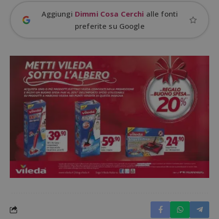
Aggiungi
Dimmi Cosa Cerchi
alle fonti
preferite su Google
CookieScriptConsent
CookieScript
s
www.dimmicosacerchi.it
Nome
Provider
/
Dominio
Scadenza
Descri