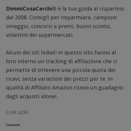
intern
DimmiCosaCerchi®
è la tua guida al risparmio
dall'o
del sito
dal 2008. Consigli per risparmiare, campioni
__eoi
.dimmicosacerchi.it
5 mesi 4
Questo
settimane
viene u
omaggio, concorsi a premi, buoni sconto,
per reg
l'impe
volantini dei supermercati.
dell'ut
l'inter
con il 
contri
Alcuni dei siti linkati in questo sito hanno al
miglio
l'espe
loro interno un tracking di affiliazione che ci
dell'ut
analizz
permette di ottenere una piccola quota dei
prestaz
sito.
ricavi, senza variazioni dei prezzi per te. In
qualità di Affiliato Amazon ricevo un guadagno
dagli acquisti idonei.
Link utili
Contatti