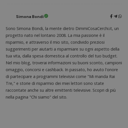
_pk_id.1.938b
www.dimmicosacerchi.it
1 anno
Questo
Provider
/
Nome
Scadenza
Descrizione
cookie
Dominio
associa
piatta
Simona Bondi
test_cookie
14 minuti
Questo
Google LLC
analisi
57
cookie è
.doubleclick.net
open s
secondi
impostato
Piwik.
Sono Simona Bondi, la mente dietro DimmiCosaCerchi.it, un
da
utilizz
DoubleClick
progetto nato nel lontano 2008. La mia passione è il
aiutare
(che è di
proprie
proprietà di
risparmio, e attraverso il mio sito, condivido preziosi
siti We
Google) per
monito
suggerimenti per aiutarti a risparmiare su ogni aspetto della
determinare
compo
se il browser
dei vis
tua vita, dalla spesa domestica al controllo del tuo budget.
del
misura
visitatore
Nel mio blog, troverai informazioni su buoni sconto, campioni
prestaz
del sito web
sito. È
supporta i
omaggio, concorsi e cashback. In passato, ho avuto l'onore
di tipo
cookie.
in cui i
di partecipare a programmi televisivi come "Mi manda Rai
_pk_id 
Tre," e storie di risparmio dei miei lettori sono state
da una
serie 
raccontate anche su altre emittenti televisive. Scopri di più
e lette
ritiene
nella pagina "Chi siamo" del sito.
codice
riferi
il dom
imposta
cookie
_pk_ses.1.938b
www.dimmicosacerchi.it
29 minuti
Questo
58
cookie