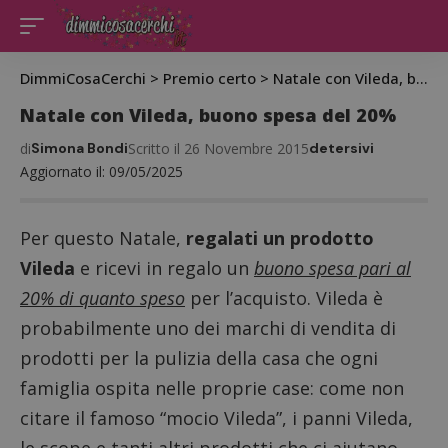
DimmiCosaCerchi
>
Premio certo
>
Natale con Vileda, buono spesa del 20%
Natale con Vileda, buono spesa del 20%
di
Simona Bondi
Scritto il 26 Novembre 2015
detersivi
Aggiornato il: 09/05/2025
Per questo Natale,
regalati un prodotto
Vileda
e ricevi in regalo un
buono spesa pari al
20% di quanto spes
o
per l’acquisto. Vileda è
probabilmente uno dei marchi di vendita di
prodotti per la pulizia della casa che ogni
famiglia ospita nelle proprie case: come non
citare il famoso “mocio Vileda”, i panni Vileda,