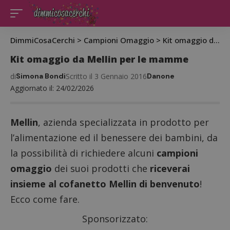
DimmiCosaCerchi
>
Campioni Omaggio
>
Kit omaggio da Mellin per le mamme
Kit omaggio da Mellin per le mamme
di
Simona Bondi
Scritto il 3 Gennaio 2016
Danone
Aggiornato il: 24/02/2026
Mellin
, azienda specializzata in prodotto per
l’alimentazione ed il benessere dei bambini, da
la possibilità di richiedere alcuni
campioni
omaggio
dei suoi prodotti che
riceverai
insieme al cofanetto Mellin di benvenuto
!
Ecco come fare.
Sponsorizzato: