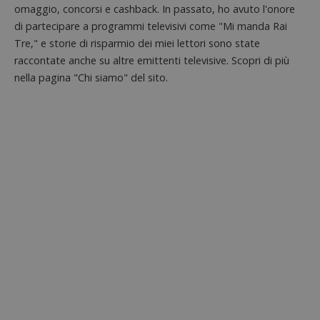
omaggio, concorsi e cashback. In passato, ho avuto l'onore
dell'ut
l'inter
di partecipare a programmi televisivi come "Mi manda Rai
con il 
contri
Tre," e storie di risparmio dei miei lettori sono state
miglio
l'espe
raccontate anche su altre emittenti televisive. Scopri di più
dell'ut
nella pagina "Chi siamo" del sito.
analizz
prestaz
sito.