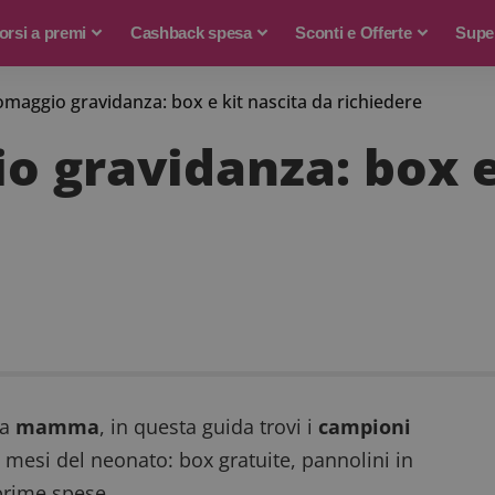
rsi a premi
Cashback spesa
Sconti e Offerte
Supe
maggio gravidanza: box e kit nascita da richiedere
 gravidanza: box e 
ta
mamma
, in questa guida trovi i
campioni
 mesi del neonato: box gratuite, pannolini in
 prime spese.