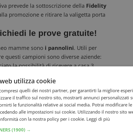
tiva prevede la sottoscrizione della
Fidelity
lla promozione e ritirare la valigetta porta
chiedi le prove gratuite!
 o neo mamme sono
i pannolini
. Utili per
frire questi campioni sono diverse aziende:
iato la possibilità di ricevere a casa
3
ini sono studiati proprio per i primi giorni di
web utilizza cookie
sempre attiva, ma periodicamente è possibile
ompresi quelli dei nostri partner, per garantirti la migliore esper
sconto per acquistarli anche su Amazon.
zzare il traffico sul nostro sito, mostrarti annunci personalizzati su
to sia per bambine che per bambini di età
fornirti le funzionalità relative ai social media. Potrai modificare l
ina studiato per insegnare ai nostri bimbi ad
dendo alle impostazioni sui cookie. Utilizzando il nostro sito w
edere il
campione omaggio Drynites qui
.
conformità con la nostra policy per i cookie.
Leggi di più
maternità
TNERS
(1900) →