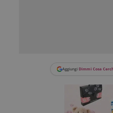
FCCDCF
.
__eoi
.
Aggiungi
Dimmi Cosa Cerc