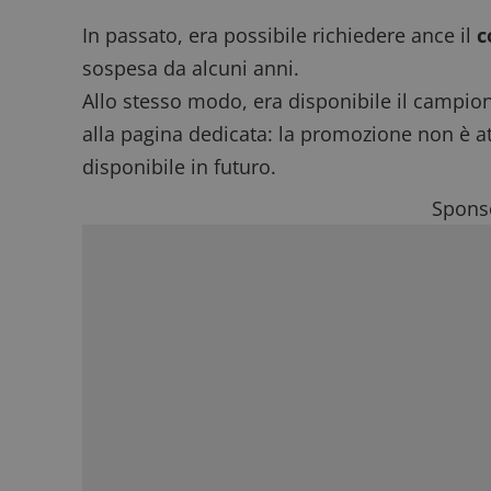
ApplicationGatewa
In passato, era possibile richiedere ance il
c
sospesa da alcuni anni.
Allo stesso modo, era disponibile il
campion
alla pagina dedicata: la promozione non è 
CookieScriptConse
disponibile in futuro.
Sponso
Nome
P
Prov
Nome
_pk_id.1.938b
w
Domi
test_cookie
Goog
.doub
_pk_ses.1.938b
w