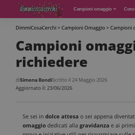
Campioni omaggio
Conco
DimmiCosaCerchi
>
Campioni Omaggio
>
Campioni o
Campioni omaggio
richiedere
di
Scritto il 24 Maggio 2026
Simona Bondi
Aggiornato il: 23/06/2026
Se sei in
dolce attesa
o sei appena diventa
omaggio
dedicati alla
gravidanza
e ai primi
prova e iniziative utili per risparmiare sulle