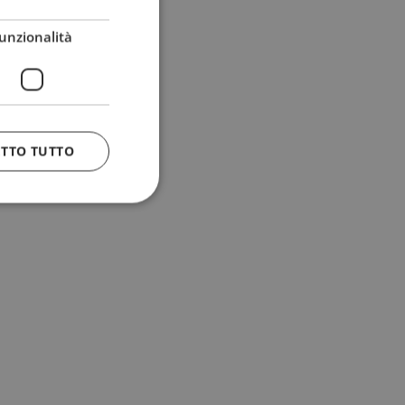
unzionalità
ETTO TUTTO
 e la gestione
n cookie
uando viene
la sua analisi dei