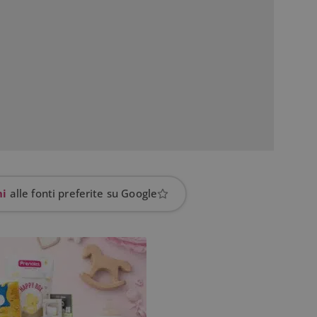
prestazioni del sito. È un cookie di tipo pattern, 
_pk_ses è seguito da una breve serie di numeri e
ritiene sia un codice di riferimento per il domin
cookie.
dimmicosacerchi.it
1 anno
Questo cookie viene utilizzato per l'analisi inte
del sito.
dimmicosacerchi.it
5 mesi 4
Questo cookie viene utilizzato per registrare l'
settimane
e l'interazione con il sito web, contribuendo a 
l'esperienza dell'utente e analizzare le prestazion
hi
alle fonti preferite su Google