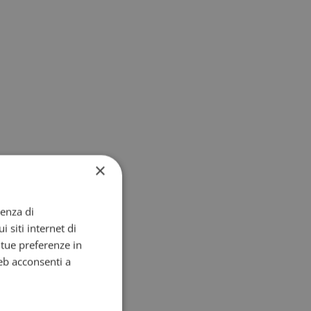
×
ienza di
i siti internet di
e tue preferenze in
eb acconsenti a