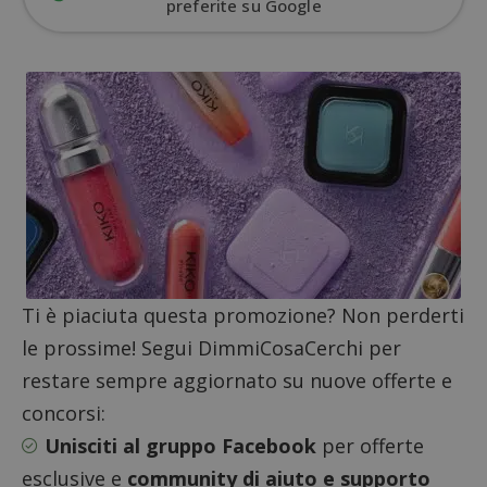
preferite su Google
Ti è piaciuta questa promozione? Non perderti
Google Privacy Policy
le prossime! Segui DimmiCosaCerchi per
restare sempre aggiornato su nuove offerte e
concorsi:
Unisciti al gruppo Facebook
per offerte
CookieScriptConsent
CookieScript
s
www.dimmicosacerchi.it
esclusive e
community di aiuto e supporto