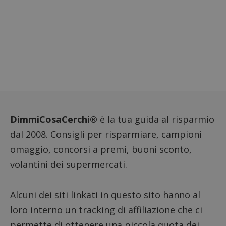
dell'ut
l'inter
con il 
contri
miglio
l'espe
dell'ut
analizz
prestaz
sito.
DimmiCosaCerchi®
è la tua guida al risparmio
dal 2008. Consigli per risparmiare, campioni
omaggio, concorsi a premi, buoni sconto,
volantini dei supermercati.
Alcuni dei siti linkati in questo sito hanno al
loro interno un tracking di affiliazione che ci
permette di ottenere una piccola quota dei