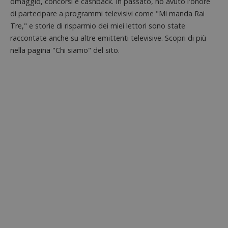
omaggio, concorsi e cashback. In passato, ho avuto l'onore
siti We
monito
di partecipare a programmi televisivi come "Mi manda Rai
compo
dei vis
Tre," e storie di risparmio dei miei lettori sono state
misura
raccontate anche su altre emittenti televisive. Scopri di più
prestaz
sito. È
nella pagina "Chi siamo" del sito.
di tipo
in cui i
_pk_se
seguit
breve s
numeri
lettere
ritiene
codice
riferi
il dom
imposta
cookie
FCCDCF
.dimmicosacerchi.it
1 anno
Questo
viene u
per l'an
intern
dall'o
del sito
__eoi
.dimmicosacerchi.it
5 mesi 4
Questo
settimane
viene u
per reg
l'impe