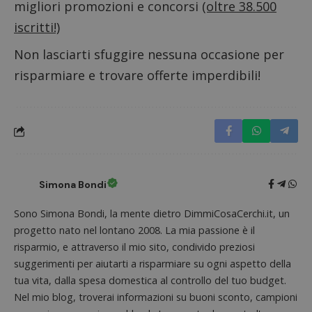
aiutare
migliori promozioni e concorsi
(oltre 38.500
(che è di
proprie
proprietà di
siti We
iscritti!)
Google) per
monito
determinare
compo
se il browser
dei vis
Non lasciarti sfuggire nessuna occasione per
del
misura
visitatore
prestaz
risparmiare e trovare offerte imperdibili!
del sito web
sito. È
supporta i
di tipo
cookie.
in cui i
_pk_id 
da una
serie 
e lette
ritiene
codice
riferi
il dom
Simona Bondi
imposta
cookie
Sono Simona Bondi, la mente dietro DimmiCosaCerchi.it, un
_pk_ses.1.938b
www.dimmicosacerchi.it
29 minuti
Questo
58
cookie
progetto nato nel lontano 2008. La mia passione è il
secondi
associa
risparmio, e attraverso il mio sito, condivido preziosi
piatta
analisi
suggerimenti per aiutarti a risparmiare su ogni aspetto della
open s
Piwik.
tua vita, dalla spesa domestica al controllo del tuo budget.
utilizz
aiutare
Nel mio blog, troverai informazioni su buoni sconto, campioni
proprie