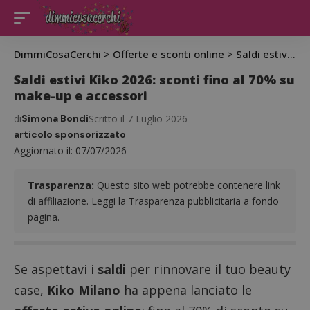
DimmiCosaCerchi
>
Offerte e sconti online
>
Saldi estivi Kiko 2026: sconti fino al 70% su make-up e accessori
Saldi estivi Kiko 2026: sconti fino al 70% su
make-up e accessori
di
Simona Bondi
Scritto il 7 Luglio 2026
articolo sponsorizzato
Aggiornato il: 07/07/2026
Trasparenza:
Questo sito web potrebbe contenere link
di affiliazione. Leggi la Trasparenza pubblicitaria a fondo
pagina.
Se aspettavi i
saldi
per rinnovare il tuo beauty
case,
Kiko Milano
ha appena lanciato le