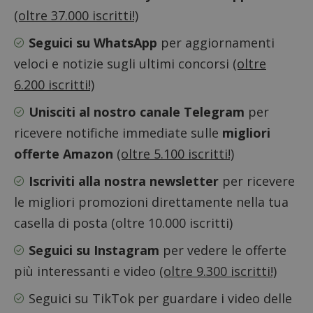
(oltre 37.000 iscritti!)
Seguici su WhatsApp
per aggiornamenti
veloci e notizie sugli ultimi concorsi
(oltre
6.200 iscritti!)
Unisciti al nostro canale Telegram
per
ricevere notifiche immediate sulle
migliori
offerte Amazon
(oltre 5.100 iscritti!)
Iscriviti alla nostra newsletter
per ricevere
le migliori promozioni direttamente nella tua
Nome
Provider
/
Dominio
Scadenza
Descri
casella di posta (oltre 10.000 iscritti)
_pk_id.1.938b
www.dimmicosacerchi.it
1 anno
Questo
Provider
/
Nome
Scadenza
Descrizione
cookie
Seguici su Instagram
per vedere le offerte
Dominio
associa
piatta
più interessanti e video
(oltre 9.300 iscritti!)
test_cookie
14 minuti
Questo
Google LLC
analisi
57
cookie è
.doubleclick.net
open s
secondi
impostato
Seguici su TikTok
per guardare i video delle
Piwik.
da
utilizz
DoubleClick