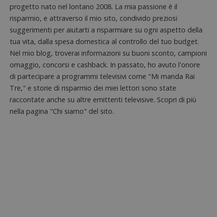
progetto nato nel lontano 2008. La mia passione è il
Nome
Provider
/
Dominio
S
risparmio, e attraverso il mio sito, condivido preziosi
_GRECAPTCHA
Google LLC
suggerimenti per aiutarti a risparmiare su ogni aspetto della
s
www.google.com
tua vita, dalla spesa domestica al controllo del tuo budget.
Nel mio blog, troverai informazioni su buoni sconto, campioni
omaggio, concorsi e cashback. In passato, ho avuto l'onore
di partecipare a programmi televisivi come "Mi manda Rai
Tre," e storie di risparmio dei miei lettori sono state
raccontate anche su altre emittenti televisive. Scopri di più
nella pagina "Chi siamo" del sito.
ApplicationGatewayAffinityCORS
diae.emailsp.com
S