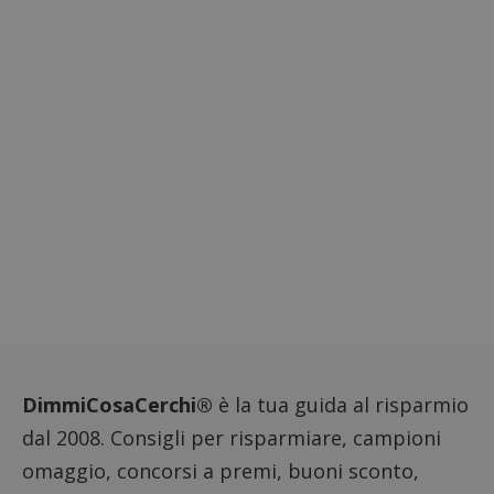
Google Privacy Policy
CookieScriptConsent
CookieScript
s
www.dimmicosacerchi.it
DimmiCosaCerchi®
è la tua guida al risparmio
dal 2008. Consigli per risparmiare, campioni
omaggio, concorsi a premi, buoni sconto,