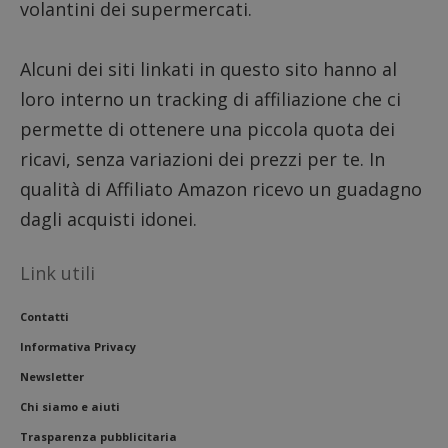
volantini dei supermercati.
Alcuni dei siti linkati in questo sito hanno al
loro interno un tracking di affiliazione che ci
permette di ottenere una piccola quota dei
Nome
Provider
/
Dominio
Scadenza
Descri
ricavi, senza variazioni dei prezzi per te. In
_pk_id.1.938b
www.dimmicosacerchi.it
1 anno
Questo
Provider
/
qualità di Affiliato Amazon ricevo un guadagno
Nome
Scadenza
Descrizione
cookie
Dominio
associa
dagli acquisti idonei.
piatta
test_cookie
14 minuti
Questo
Google LLC
analisi
57
cookie è
.doubleclick.net
open s
secondi
impostato
Piwik.
Link utili
da
utilizz
DoubleClick
aiutare
(che è di
proprie
proprietà di
Contatti
siti We
Google) per
monito
determinare
Informativa Privacy
compo
se il browser
dei vis
del
misura
Newsletter
visitatore
prestaz
del sito web
sito. È
Chi siamo e aiuti
supporta i
di tipo
cookie.
in cui i
Trasparenza pubblicitaria
_pk_id 