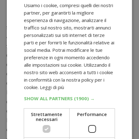
Usiamo i cookie, compresi quelli dei nostri
iniziativa di analisi della pelle, ma anche altre
partner, per garantirti la migliore
importanti aziende di cosmetici offrono servizi
esperienza di navigazione, analizzare il
simili. Se sei interessato a scoprire ulteriori
traffico sul nostro sito, mostrarti annunci
personalizzati sui siti internet di terze
analisi e ottenere campioni omaggio, ti
parti e per fornirti le funzionalità relative ai
suggeriamo di dare un’occhiata alle
iniziative
social media. Potrai modificare le tue
di Lancome
e
Vichy
. Troverai i link agli articoli
preferenze in ogni momento accedendo
dedicati per ulteriori dettagli su come
alle impostazioni sui cookie. Utilizzando il
nostro sito web acconsenti a tutti i cookie
effettuare l’analisi della pelle e richiedere i
in conformità con la nostra policy per i
campioni omaggio.
cookie.
Leggi di più
Non perdere l’opportunità di scoprire i segreti
SHOW ALL PARTNERS
(1900) →
della tua pelle con KIEHL’S Skin Check e
ottenere una routine skincare personalizzata.
Strettamente
Performance
necessari
Prenditi cura della tua pelle in modo efficace e
consapevole, grazie all’innovazione tecnologica
e all’esperienza di KIEHL’S. Segui il link per