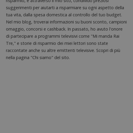
risparmio, e attraverso il mio sito, condivido preziosi
57
cookie è
.doubleclick.net
open s
secondi
impostato
Piwik.
suggerimenti per aiutarti a risparmiare su ogni aspetto della
da
utilizz
DoubleClick
tua vita, dalla spesa domestica al controllo del tuo budget.
aiutare
(che è di
proprie
proprietà di
Nel mio blog, troverai informazioni su buoni sconto, campioni
siti We
Google) per
monito
omaggio, concorsi e cashback. In passato, ho avuto l'onore
determinare
compo
se il browser
di partecipare a programmi televisivi come "Mi manda Rai
dei vis
del
misura
visitatore
Tre," e storie di risparmio dei miei lettori sono state
prestaz
del sito web
sito. È
raccontate anche su altre emittenti televisive. Scopri di più
supporta i
di tipo
cookie.
in cui i
nella pagina "Chi siamo" del sito.
_pk_id 
da una
serie 
e lette
ritiene
codice
riferi
il dom
imposta
cookie
_pk_ses.1.938b
www.dimmicosacerchi.it
29 minuti
Questo
58
cookie
secondi
associa
piatta
analisi
open s
Piwik.