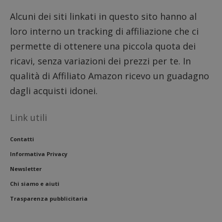
settimane
viene u
per reg
Alcuni dei siti linkati in questo sito hanno al
l'impe
dell'ut
loro interno un tracking di affiliazione che ci
l'inter
con il 
permette di ottenere una piccola quota dei
contri
miglio
ricavi, senza variazioni dei prezzi per te. In
l'espe
dell'ut
qualità di Affiliato Amazon ricevo un guadagno
analizz
prestaz
dagli acquisti idonei.
sito.
Link utili
Contatti
Informativa Privacy
Newsletter
Chi siamo e aiuti
Trasparenza pubblicitaria