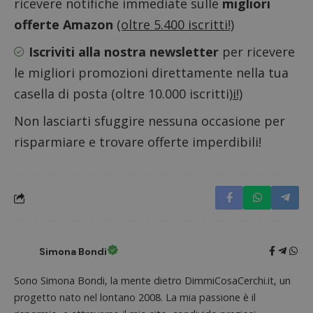
ricevere notifiche immediate sulle
migliori
CookieScriptConsent
CookieScript
s
www.dimmicosacerchi.it
offerte Amazon
(oltre 5.400 iscritti!)
Iscriviti alla nostra newsletter
per ricevere
le migliori promozioni direttamente nella tua
casella di posta (oltre 10.000 iscritti)
i!)
Non lasciarti sfuggire nessuna occasione per
risparmiare e trovare offerte imperdibili!
Nome
Provider
/
Dominio
Scadenza
Descri
Simona Bondi
_pk_id.1.938b
www.dimmicosacerchi.it
1 anno
Questo
Provider
/
Nome
Scadenza
Descrizione
Sono Simona Bondi, la mente dietro DimmiCosaCerchi.it, un
cookie
Dominio
associa
progetto nato nel lontano 2008. La mia passione è il
piatta
test_cookie
14 minuti
Questo
Google LLC
analisi