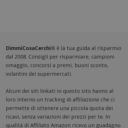
imposta
cookie
_pk_ses.1.938b
www.dimmicosacerchi.it
29 minuti
Questo
58
cookie
secondi
associa
piatta
analisi
open s
Piwik.
utilizz
DimmiCosaCerchi®
è la tua guida al risparmio
aiutare
proprie
siti We
dal 2008. Consigli per risparmiare, campioni
monito
compo
omaggio, concorsi a premi, buoni sconto,
dei vis
misura
volantini dei supermercati.
prestaz
sito. È
di tipo
in cui i
Alcuni dei siti linkati in questo sito hanno al
_pk_se
seguit
loro interno un tracking di affiliazione che ci
breve s
numeri
permette di ottenere una piccola quota dei
lettere
ritiene
codice
ricavi, senza variazioni dei prezzi per te. In
riferi
il dom
qualità di Affiliato Amazon ricevo un guadagno
imposta