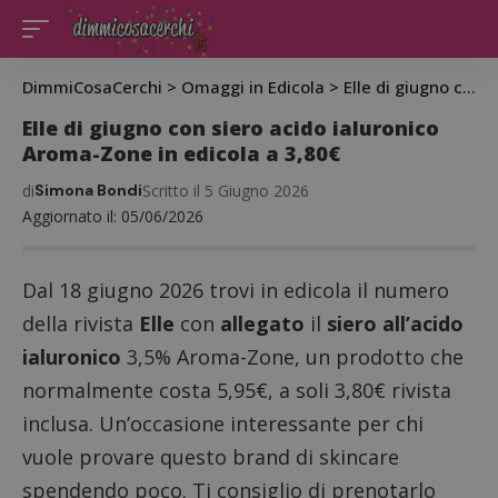
DimmiCosaCerchi
>
Omaggi in Edicola
>
Elle di giugno con siero acido ialuronico Aroma-Zone in edicola a 3,80€
Elle di giugno con siero acido ialuronico
Aroma-Zone in edicola a 3,80€
di
Simona Bondi
Scritto il 5 Giugno 2026
Aggiornato il: 05/06/2026
Dal 18 giugno 2026 trovi in edicola il numero
della rivista
Elle
con
allegato
il
siero all’acido
ialuronico
3,5% Aroma-Zone, un prodotto che
normalmente costa 5,95€, a soli 3,80€ rivista
inclusa. Un’occasione interessante per chi
vuole provare questo brand di skincare
spendendo poco. Ti consiglio di prenotarlo