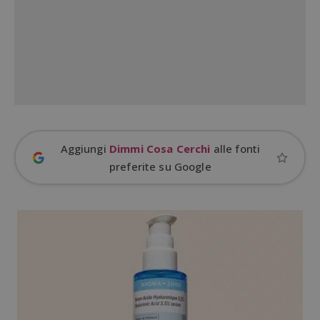
ApplicationGatewayAffinityCORS
diae.emailsp.com
S
Aggiungi
Dimmi Cosa Cerchi
alle fonti
preferite su Google