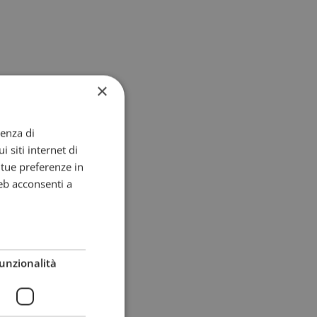
×
ienza di
i siti internet di
e tue preferenze in
eb acconsenti a
unzionalità