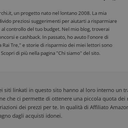
dimmicosacerchi.it
5 mesi 4
Questo cookie viene utilizzato per registrare l'
settimane
e l'interazione con il sito web, contribuendo a 
l'esperienza dell'utente e analizzare le prestazion
i.it, un progetto nato nel lontano 2008. La mia
ndivido preziosi suggerimenti per aiutarti a risparmiare
 al controllo del tuo budget. Nel mio blog, troverai
corsi e cashback. In passato, ho avuto l'onore di
ai Tre," e storie di risparmio dei miei lettori sono
Scopri di più nella pagina "Chi siamo" del sito.
i siti linkati in questo sito hanno al loro interno un t
one che ci permette di ottenere una piccola quota dei r
iazioni dei prezzi per te. In qualità di Affiliato Amazo
gno dagli acquisti idonei.