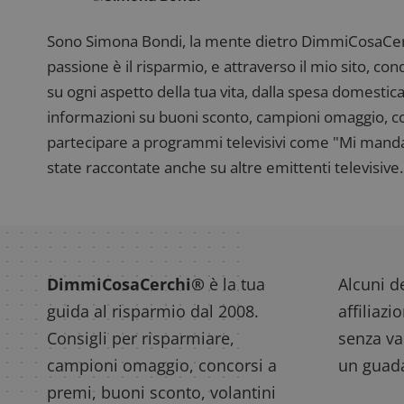
__eoi
.
Sono Simona Bondi, la mente dietro DimmiCosaCerch
passione è il risparmio, e attraverso il mio sito, co
su ogni aspetto della tua vita, dalla spesa domestica
informazioni su buoni sconto, campioni omaggio, con
partecipare a programmi televisivi come "Mi manda R
state raccontate anche su altre emittenti televisive. 
DimmiCosaCerchi®
è la tua
Alcuni de
guida al risparmio dal 2008.
affiliazi
Consigli per risparmiare,
senza var
campioni omaggio, concorsi a
un guada
premi, buoni sconto, volantini