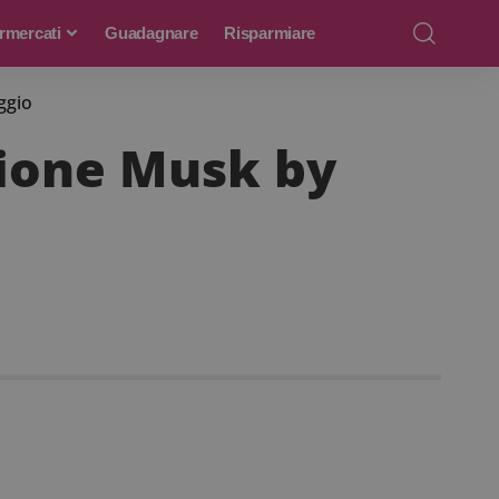
rmercati
Guadagnare
Risparmiare
ggio
zione Musk by