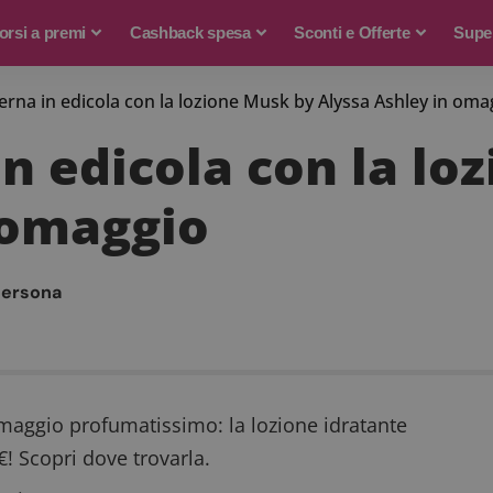
rsi a premi
Cashback spesa
Sconti e Offerte
Supe
na in edicola con la lozione Musk by Alyssa Ashley in oma
 edicola con la lo
 omaggio
persona
aggio profumatissimo: la lozione idratante
€! Scopri dove trovarla.