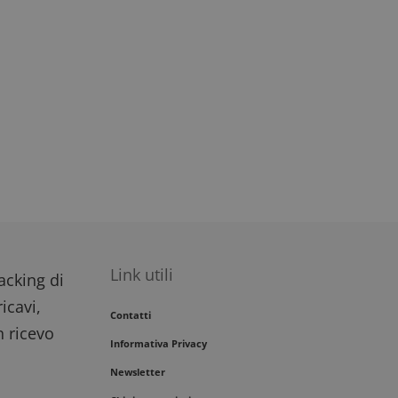
impegno dell'utente
migliorare
i del sito.
Link utili
racking di
icavi,
Contatti
n ricevo
Informativa Privacy
Newsletter