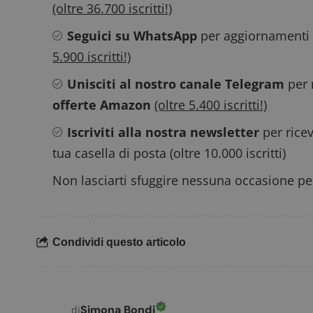
(oltre 36.700 iscritti!)
CookieScriptConse
Seguici su WhatsApp
per aggiornamenti v
5.900 iscritti!)
Unisciti al nostro canale Telegram
per 
offerte Amazon
(oltre 5.400 iscritti!)
Nome
P
Prov
Nome
Iscriviti alla nostra newsletter
per ricev
_pk_id.1.938b
w
Domi
tua casella di posta (oltre 10.000 iscritti)
test_cookie
Goog
.doub
Non lasciarti sfuggire nessuna occasione per
_pk_ses.1.938b
w
Condividi questo articolo
FCCDCF
.
Simona Bondi
di