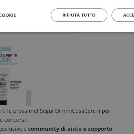
COOKIE
RIFIUTA TUTTO
ACC
hi
alle fonti preferite su Google
Strettamente necessari
Performance
Targeting
Funzionalità
 necessari consentono le funzionalità principali del sito web come l'accesso dell'utente
 web non può essere utilizzato correttamente senza i cookie strettamente necessari.
Provider
/
Dominio
Scadenza
Descrizione
5 mesi 3
Google reCAPTCHA imposta u
Google LLC
settimane
necessario (_GRECAPTCHA) q
www.google.com
eseguito allo scopo di fornire 
rischi.
yAffinityCORS
diae.emailsp.com
Sessione
Questo cookie viene utilizza
con il bilanciamento del carico
garantire che le richieste del 
rti le prossime! Segui DimmiCosaCerchi per
indirizzate allo stesso server 
sessione di navigazione, mig
e concorsi:
l'esperienza dell'utente prom
efficace delle risorse. In part
 esclusive e
community di aiuto e supporto
CORS (Cross-Origin Resource
la gestione delle richieste in 