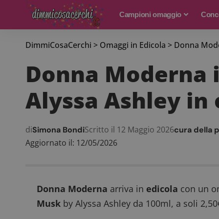
Campioni omaggio
Conco
DimmiCosaCerchi
>
Omaggi in Edicola
>
Donna Moder
Donna Moderna in
Alyssa Ashley in
di
Scritto il 12 Maggio 2026
Simona Bondi
cura della 
Aggiornato il: 12/05/2026
Donna Moderna
arriva in
edicola
con un om
Musk
by Alyssa Ashley da 100ml, a soli 2,50