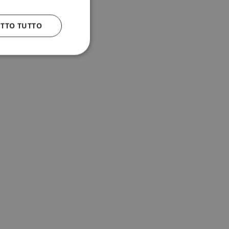
ETTO TUTTO
 e la gestione
n cookie
uando viene
la sua analisi dei
to in combinazione
, al fine di
client siano
per qualsiasi
liorando
uovendo l'utilizzo
icolare, la versione
 Sharing) supporta
diversi domini.