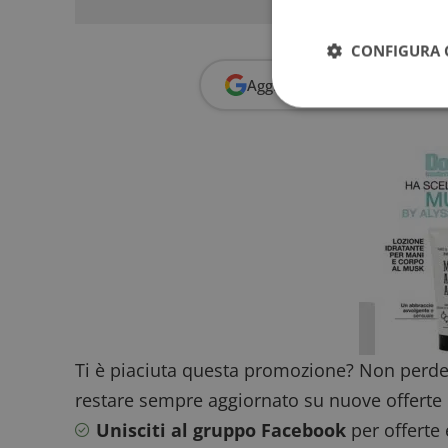
CONFIGURA 
Aggiungi
Dimmi Cosa Cerc
I cookie strettamente
dell'account. Il sito
Nome
_GRECAPTCHA
ApplicationGatewa
Ti è piaciuta questa promozione? Non perde
restare sempre aggiornato su nuove offerte 
Unisciti al gruppo Facebook
per offerte