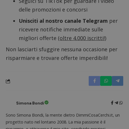
Seguici su TikTok
per guardare i video
CookieScriptConsent
CookieScript
s
www.dimmicosacerchi.it
delle promozioni e concorsi
Unisciti al nostro canale Telegram
per
ricevere notifiche immediate sulle
migliori offerte
(oltre 4.000 iscritti!)
Non lasciarti sfuggire nessuna occasione per
risparmiare e trovare offerte imperdibili!
Nome
Provider
/
Dominio
Scadenza
Descri
Simona Bondi
_pk_id.1.938b
www.dimmicosacerchi.it
1 anno
Questo
Provider
/
Nome
Scadenza
Descrizione
Sono Simona Bondi, la mente dietro DimmiCosaCerchi.it, un
cookie
Dominio
associa
progetto nato nel lontano 2008. La mia passione è il
piatta
test_cookie
14 minuti
Questo
Google LLC
analisi
risparmio, e attraverso il mio sito, condivido preziosi
57
cookie è