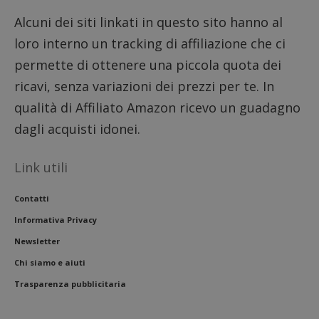
settimane
viene u
per reg
Alcuni dei siti linkati in questo sito hanno al
l'impe
dell'ut
loro interno un tracking di affiliazione che ci
l'inter
con il 
permette di ottenere una piccola quota dei
contri
miglio
ricavi, senza variazioni dei prezzi per te. In
l'espe
dell'ut
qualità di Affiliato Amazon ricevo un guadagno
analizz
prestaz
dagli acquisti idonei.
sito.
Link utili
Contatti
Informativa Privacy
Newsletter
Chi siamo e aiuti
Trasparenza pubblicitaria