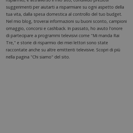
.doubleclick.net
open s
secondi
impostato
Piwik.
suggerimenti per aiutarti a risparmiare su ogni aspetto della
da
utilizz
DoubleClick
tua vita, dalla spesa domestica al controllo del tuo budget.
aiutare
(che è di
proprie
proprietà di
Nel mio blog, troverai informazioni su buoni sconto, campioni
siti We
Google) per
monito
omaggio, concorsi e cashback. In passato, ho avuto l'onore
determinare
compo
se il browser
di partecipare a programmi televisivi come "Mi manda Rai
dei vis
del
misura
visitatore
Tre," e storie di risparmio dei miei lettori sono state
prestaz
del sito web
sito. È
raccontate anche su altre emittenti televisive. Scopri di più
supporta i
di tipo
cookie.
in cui i
nella pagina "Chi siamo" del sito.
_pk_id 
da una
serie 
e lette
ritiene
codice
riferi
il dom
imposta
cookie
_pk_ses.1.938b
www.dimmicosacerchi.it
29 minuti
Questo
58
cookie
secondi
associa
piatta
analisi
open s
Piwik.