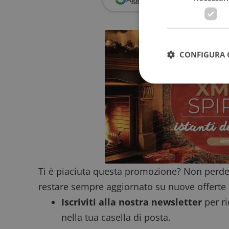
CONFIGURA 
I cookie strettamente
dell'account. Il sito
Nome
_GRECAPTCHA
Ti è piaciuta questa promozione? Non perde
restare sempre aggiornato su nuove offerte 
ApplicationGatewa
Iscriviti alla nostra newsletter
per ri
nella tua casella di posta.