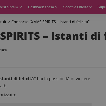
rsi a premi
Cashback spesa
Sconti e Offerte
Supe
tuiti
>
Concorso “XMAS SPIRITS – Istanti di felicità”
IRITS – Istanti di f
iture
tanti di felicità”
hai la possibilità di vincere
aibi
rizzato: