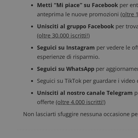
Metti “Mi piace” su Facebook
per ent
anteprima le nuove promozioni
(oltre 
CookieScriptConse
Unisciti al gruppo Facebook
per trova
(oltre 30.000 iscritti!)
Seguici su Instagram
per vedere le off
esperienze di risparmio.
Nome
P
Seguici su WhatsApp
per aggiornamenti
Prov
Nome
_pk_id.1.938b
w
Domi
Seguici su TikTok
per guardare i video 
test_cookie
Goog
.doub
Unisciti al nostro canale Telegram
p
offerte
(oltre 4.000 iscritti!)
_pk_ses.1.938b
w
Non lasciarti sfuggire nessuna occasione per