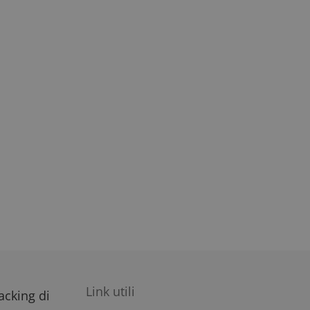
rna dall'operatore
impegno dell'utente
migliorare
i del sito.
Link utili
racking di