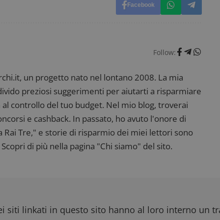
Facebook
dimmicosacerchi.it
1 anno
Questo cookie viene utilizzato per l'analisi inte
del sito.
dimmicosacerchi.it
5 mesi 4
Questo cookie viene utilizzato per registrare l'
settimane
e l'interazione con il sito web, contribuendo a 
l'esperienza dell'utente e analizzare le prestazion
Follow:
i.it, un progetto nato nel lontano 2008. La mia
ndivido preziosi suggerimenti per aiutarti a risparmiare
 al controllo del tuo budget. Nel mio blog, troverai
corsi e cashback. In passato, ho avuto l'onore di
ai Tre," e storie di risparmio dei miei lettori sono
Scopri di più nella pagina "Chi siamo" del sito.
i siti linkati in questo sito hanno al loro interno un t