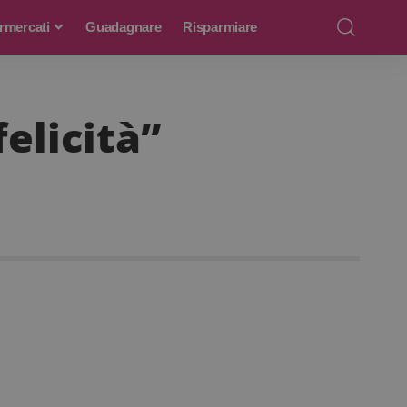
rmercati
Guadagnare
Risparmiare
elicità”