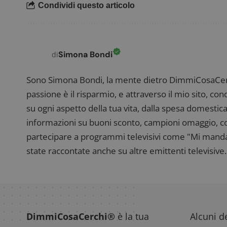
Condividi questo articolo
FCCDCF
.
__eoi
.
Simona Bondi
di
Sono Simona Bondi, la mente dietro DimmiCosaCerch
passione è il risparmio, e attraverso il mio sito, co
su ogni aspetto della tua vita, dalla spesa domestica
informazioni su buoni sconto, campioni omaggio, con
partecipare a programmi televisivi come "Mi manda R
state raccontate anche su altre emittenti televisive. 
DimmiCosaCerchi®
è la tua
Alcuni de