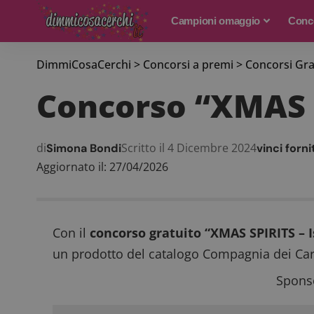
Campioni omaggio
Conco
DimmiCosaCerchi
>
Concorsi a premi
>
Concorsi Gra
Concorso “XMAS SP
di
Scritto il 4 Dicembre 2024
Simona Bondi
vinci forn
Aggiornato il: 27/04/2026
Con il
concorso gratuito “XMAS SPIRITS – Is
un prodotto del catalogo Compagnia dei Car
Sponso