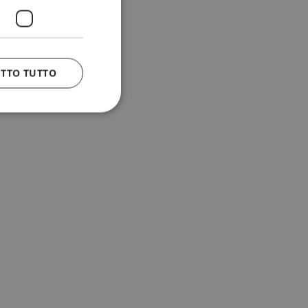
ETTO TUTTO
 e la gestione
n cookie
uando viene
la sua analisi dei
to in combinazione
, al fine di
client siano
per qualsiasi
liorando