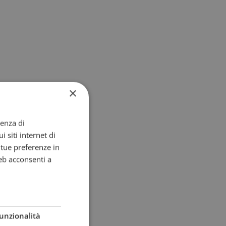
×
ienza di
i siti internet di
e tue preferenze in
eb acconsenti a
unzionalità