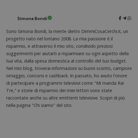
Simona Bondi
CookieScriptConsent
CookieScript
s
www.dimmicosacerchi.it
Sono Simona Bondi, la mente dietro DimmiCosaCerchi.it, un
progetto nato nel lontano 2008. La mia passione è il
risparmio, e attraverso il mio sito, condivido preziosi
suggerimenti per aiutarti a risparmiare su ogni aspetto della
tua vita, dalla spesa domestica al controllo del tuo budget.
Nel mio blog, troverai informazioni su buoni sconto, campioni
omaggio, concorsi e cashback. In passato, ho avuto l'onore
di partecipare a programmi televisivi come "Mi manda Rai
Tre," e storie di risparmio dei miei lettori sono state
raccontate anche su altre emittenti televisive. Scopri di più
nella pagina "Chi siamo" del sito.
Nome
Provider
/
Dominio
Scadenza
Descri