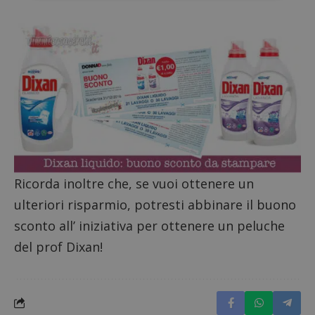
ApplicationGatewayAffinityCORS
diae.emailsp.com
S
Ricorda inoltre che, se vuoi ottenere un
ulteriori risparmio, potresti abbinare il buono
sconto all’ iniziativa per ottenere un
peluche
del prof Dixan
!
Google Privacy Policy