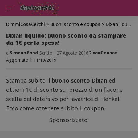
DimmiCosaCerchi
>
Buoni sconto e coupon
>
Dixan liquido: buono sconto da stampare da 1€ per la spesa!
Dixan liquido: buono sconto da stampare
da 1€ per la spesa!
di
Simona Bondi
Scritto il 27 Agosto 2016
Dixan
Donnad
Aggiornato il: 11/10/2019
Stampa subito il
buono sconto Dixan
ed
ottieni 1€ di sconto sul prezzo di un flacone
scelta del detersivo per lavatrice di Henkel.
Ecco come ottenere subito il coupon.
Sponsorizzato: