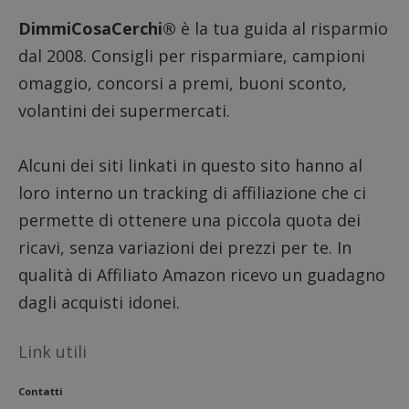
secondi
associa
DimmiCosaCerchi®
è la tua guida al risparmio
piatta
analisi
open s
dal 2008. Consigli per risparmiare, campioni
Piwik.
utilizz
omaggio, concorsi a premi, buoni sconto,
aiutare
proprie
volantini dei supermercati.
siti We
monito
compo
dei vis
Alcuni dei siti linkati in questo sito hanno al
misura
prestaz
loro interno un tracking di affiliazione che ci
sito. È
di tipo
permette di ottenere una piccola quota dei
in cui i
_pk_se
seguit
ricavi, senza variazioni dei prezzi per te. In
breve s
numeri
qualità di Affiliato Amazon ricevo un guadagno
lettere
ritiene
dagli acquisti idonei.
codice
riferi
il dom
imposta
Link utili
cookie
FCCDCF
.dimmicosacerchi.it
1 anno
Questo
Contatti
viene u