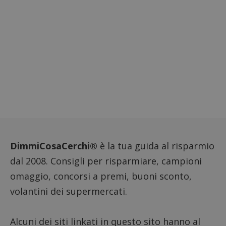
aiutare
proprie
siti We
monito
compo
dei vis
misura
prestaz
sito. È
di tipo
in cui i
_pk_se
seguit
breve s
numeri
lettere
ritiene
codice
riferi
il dom
imposta
DimmiCosaCerchi®
è la tua guida al risparmio
cookie
dal 2008. Consigli per risparmiare, campioni
FCCDCF
.dimmicosacerchi.it
1 anno
Questo
viene u
omaggio, concorsi a premi, buoni sconto,
per l'an
intern
volantini dei supermercati.
dall'o
del sito
__eoi
.dimmicosacerchi.it
5 mesi 4
Questo
Alcuni dei siti linkati in questo sito hanno al
settimane
viene u