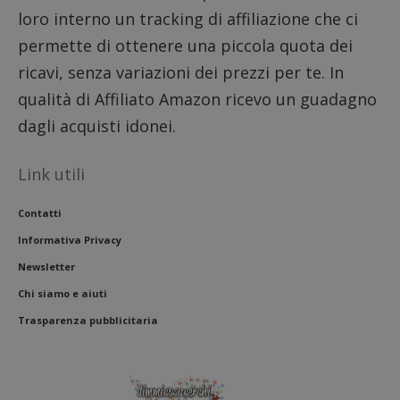
per reg
loro interno un tracking di affiliazione che ci
l'impe
dell'ut
l'inter
permette di ottenere una piccola quota dei
con il 
contri
ricavi, senza variazioni dei prezzi per te. In
miglio
l'espe
qualità di Affiliato Amazon ricevo un guadagno
dell'ut
analizz
dagli acquisti idonei.
prestaz
sito.
Link utili
Contatti
Informativa Privacy
Newsletter
Chi siamo e aiuti
Trasparenza pubblicitaria