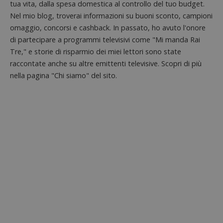
Piwik.
tua vita, dalla spesa domestica al controllo del tuo budget.
da
utilizz
DoubleClick
aiutare
Nel mio blog, troverai informazioni su buoni sconto, campioni
(che è di
proprie
proprietà di
omaggio, concorsi e cashback. In passato, ho avuto l'onore
siti We
Google) per
monito
determinare
di partecipare a programmi televisivi come "Mi manda Rai
compo
se il browser
dei vis
Tre," e storie di risparmio dei miei lettori sono state
del
misura
visitatore
raccontate anche su altre emittenti televisive. Scopri di più
prestaz
del sito web
sito. È
supporta i
nella pagina "Chi siamo" del sito.
di tipo
cookie.
in cui i
_pk_id 
da una
serie 
e lette
ritiene
codice
riferi
il dom
imposta
cookie
_pk_ses.1.938b
www.dimmicosacerchi.it
29 minuti
Questo
58
cookie
secondi
associa
piatta
analisi
open s
Piwik.
utilizz