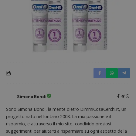
s
www.dimmicosacerchi.it
Simona Bondi
Nome
Provider
/
Dominio
Scadenza
Descri
Sono Simona Bondi, la mente dietro DimmiCosaCerchi.it, un
_pk_id.1.938b
www.dimmicosacerchi.it
1 anno
Questo
Provider
/
Nome
Scadenza
Descrizione
cookie
progetto nato nel lontano 2008. La mia passione è il
Dominio
associa
risparmio, e attraverso il mio sito, condivido preziosi
piatta
test_cookie
14 minuti
Questo
Google LLC
analisi
57
cookie è
.doubleclick.net
suggerimenti per aiutarti a risparmiare su ogni aspetto della
open s
secondi
impostato