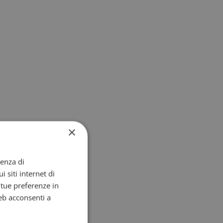
×
ienza di
i siti internet di
e tue preferenze in
eb acconsenti a