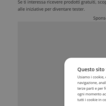
Se ti interessa ricevere prodotti gratuiti, sc
alle iniziative per
diventare tester
.
Sponso
Questo sito 
Usiamo i cookie, c
navigazione, anali
terze parti e per 
ogni momento acce
tutti i cookie in 