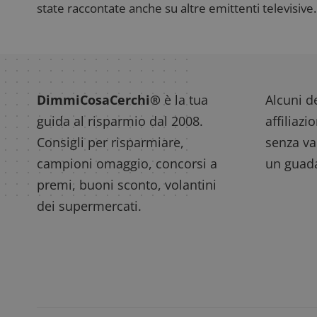
state raccontate anche su altre emittenti televisive. 
DimmiCosaCerchi®
è la tua
Alcuni de
guida al risparmio dal 2008.
affiliazi
Consigli per risparmiare,
senza var
campioni omaggio, concorsi a
un guada
premi, buoni sconto, volantini
dei supermercati.