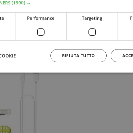
TNERS
(1900) →
te
Performance
Targeting
F
hi
alle fonti preferite su Google
COOKIE
RIFIUTA TUTTO
ACC
Strettamente necessari
Performance
Targeting
Funzionalità
 necessari consentono le funzionalità principali del sito web come l'accesso dell'utente
 web non può essere utilizzato correttamente senza i cookie strettamente necessari.
Provider
/
Dominio
Scadenza
Descrizione
5 mesi 3
Google reCAPTCHA imposta u
Google LLC
settimane
necessario (_GRECAPTCHA) q
www.google.com
eseguito allo scopo di fornire 
rischi.