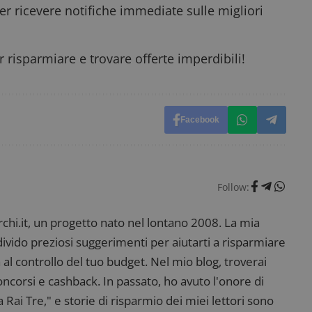
58
open source Piwik. Viene utilizzato per aiutare i 
er ricevere notifiche immediate sulle migliori
secondi
Web a monitorare il comportamento dei visitato
prestazioni del sito. È un cookie di tipo pattern, 
_pk_ses è seguito da una breve serie di numeri e
ritiene sia un codice di riferimento per il domin
cookie.
 risparmiare e trovare offerte imperdibili!
dimmicosacerchi.it
1 anno
Questo cookie viene utilizzato per l'analisi inte
del sito.
dimmicosacerchi.it
5 mesi 4
Questo cookie viene utilizzato per registrare l'
settimane
e l'interazione con il sito web, contribuendo a 
l'esperienza dell'utente e analizzare le prestazion
Facebook
Follow:
i.it, un progetto nato nel lontano 2008. La mia
ndivido preziosi suggerimenti per aiutarti a risparmiare
 al controllo del tuo budget. Nel mio blog, troverai
corsi e cashback. In passato, ho avuto l'onore di
ai Tre," e storie di risparmio dei miei lettori sono