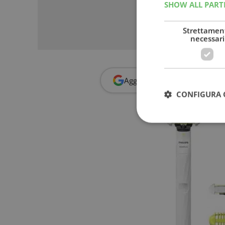
SHOW ALL PAR
Strettamen
necessari
Aggiungi
Dimmi Cosa Cerc
CONFIGURA 
I cookie strettamente
dell'account. Il sito
Nome
_GRECAPTCHA