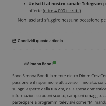
Unisciti al nostro canale Telegram
p
offerte
(oltre 4.000 iscritti!)
Non lasciarti sfuggire nessuna occasione per
FCCDCF
.
__eoi
.
Condividi questo articolo
Simona Bondi
di
Sono Simona Bondi, la mente dietro DimmiCosaCerch
passione è il risparmio, e attraverso il mio sito, co
su ogni aspetto della tua vita, dalla spesa domestica
informazioni su buoni sconto, campioni omaggio, con
partecipare a programmi televisivi come "Mi manda R