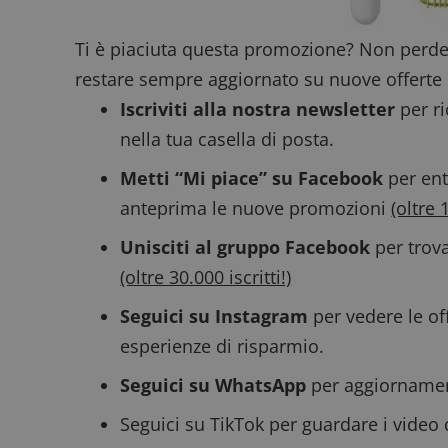
ApplicationGatewa
Ti è piaciuta questa promozione? Non perde
restare sempre aggiornato su nuove offerte 
Iscriviti alla nostra newsletter
per ri
nella tua casella di posta.
CookieScriptConse
Metti “Mi piace” su Facebook
per ent
anteprima le nuove promozioni
(oltre 
Unisciti al gruppo Facebook
per trova
(oltre 30.000 iscritti!)
Nome
P
Prov
Seguici su Instagram
per vedere le off
Nome
_pk_id.1.938b
w
Domi
esperienze di risparmio.
test_cookie
Goog
.doub
Seguici su WhatsApp
per aggiornamenti
Seguici su TikTok
per guardare i video 
_pk_ses.1.938b
w