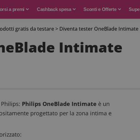
rsi a premi
Cashback spesa
Sconti e Offerte
Supe
rodotti gratis da testare
>
Diventa tester OneBlade Intimate
neBlade Intimate
 Philips:
Philips OneBlade Intimate
è un
ppositamente progettato per la zona intima e
rizzato: