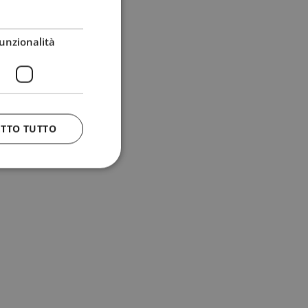
unzionalità
ETTO TUTTO
 e la gestione
n cookie
uando viene
la sua analisi dei