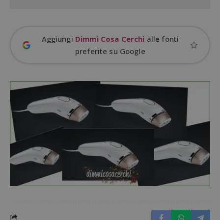
ApplicationGatewayAffinityCORS
diae.emailsp.com
S
Aggiungi
Dimmi Cosa Cerchi
alle fonti
preferite su Google
Google Privacy Policy