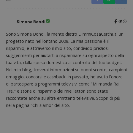
Simona Bondi
CookieScriptConsent
CookieScript
s
www.dimmicosacerchi.it
Sono Simona Bondi, la mente dietro DimmiCosaCerchi.it, un
progetto nato nel lontano 2008. La mia passione è il
risparmio, e attraverso il mio sito, condivido preziosi
suggerimenti per aiutarti a risparmiare su ogni aspetto della
tua vita, dalla spesa domestica al controllo del tuo budget.
Nel mio blog, troverai informazioni su buoni sconto, campioni
omaggio, concorsi e cashback. In passato, ho avuto l'onore
di partecipare a programmi televisivi come "Mi manda Rai
Tre," e storie di risparmio dei miei lettori sono state
raccontate anche su altre emittenti televisive. Scopri di più
nella pagina "Chi siamo" del sito.
Nome
Provider
/
Dominio
Scadenza
Descri