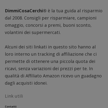
58
cookie
secondi
associa
piatta
DimmiCosaCerchi®
è la tua guida al risparmio
analisi
open s
dal 2008. Consigli per risparmiare, campioni
Piwik.
utilizz
omaggio, concorsi a premi, buoni sconto,
aiutare
proprie
volantini dei supermercati.
siti We
monito
compo
dei vis
misura
Alcuni dei siti linkati in questo sito hanno al
prestaz
sito. È
loro interno un tracking di affiliazione che ci
di tipo
in cui i
permette di ottenere una piccola quota dei
_pk_se
seguit
ricavi, senza variazioni dei prezzi per te. In
breve s
numeri
qualità di Affiliato Amazon ricevo un guadagno
lettere
ritiene
dagli acquisti idonei.
codice
riferi
il dom
imposta
Link utili
cookie
FCCDCF
.dimmicosacerchi.it
1 anno
Questo
viene u
Contatti