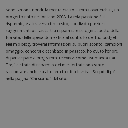
associa
piatta
test_cookie
14 minuti
Questo
Google LLC
Sono Simona Bondi, la mente dietro DimmiCosaCerchi.it, un
analisi
57
cookie è
.doubleclick.net
open s
secondi
impostato
progetto nato nel lontano 2008. La mia passione è il
Piwik.
da
utilizz
risparmio, e attraverso il mio sito, condivido preziosi
DoubleClick
aiutare
(che è di
proprie
suggerimenti per aiutarti a risparmiare su ogni aspetto della
proprietà di
siti We
Google) per
tua vita, dalla spesa domestica al controllo del tuo budget.
monito
determinare
compo
se il browser
Nel mio blog, troverai informazioni su buoni sconto, campioni
dei vis
del
misura
omaggio, concorsi e cashback. In passato, ho avuto l'onore
visitatore
prestaz
del sito web
di partecipare a programmi televisivi come "Mi manda Rai
sito. È
supporta i
di tipo
cookie.
Tre," e storie di risparmio dei miei lettori sono state
in cui i
_pk_id 
raccontate anche su altre emittenti televisive. Scopri di più
da una
serie 
nella pagina "Chi siamo" del sito.
e lette
ritiene
codice
riferi
il dom
imposta
cookie
_pk_ses.1.938b
www.dimmicosacerchi.it
29 minuti
Questo
58
cookie
secondi
associa
piatta