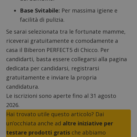
Base Svitabile:
Per massima igiene e
facilità di pulizia.
Se sarai selezionata tra le fortunate mamme,
riceverai gratuitamente e comodamente a
casa il Biberon PERFECT5 di Chicco. Per
candidarti, basta essere collegarsi alla
pagina
dedicata per candidarsi
, registrarsi
gratuitamente e inviare la propria
candidatura.
Le iscrizioni sono aperte fino al 31 agosto
2026.
Hai trovato utile questo articolo? Dai
un’occhiata anche ad
altre iniziative per
testare prodotti gratis
che abbiamo