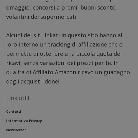
del sito
omaggio, concorsi a premi, buoni sconto,
__eoi
.dimmicosacerchi.it
5 mesi 4
Questo
volantini dei supermercati.
settimane
viene u
per reg
l'impe
dell'ut
l'inter
Alcuni dei siti linkati in questo sito hanno al
con il 
contri
loro interno un tracking di affiliazione che ci
miglio
l'espe
permette di ottenere una piccola quota dei
dell'ut
analizz
ricavi, senza variazioni dei prezzi per te. In
prestaz
sito.
qualità di Affiliato Amazon ricevo un guadagno
dagli acquisti idonei.
Link utili
Contatti
Informativa Privacy
Newsletter