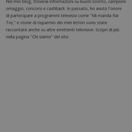
Nel mio blog, troverai informazioni su buoni sconto, campioni
l'impe
dell'ut
omaggio, concorsi e cashback. In passato, ho avuto l'onore
l'inter
con il 
di partecipare a programmi televisivi come "Mi manda Rai
contri
miglio
Tre," e storie di risparmio dei miei lettori sono state
l'espe
raccontate anche su altre emittenti televisive. Scopri di più
dell'ut
analizz
nella pagina "Chi siamo" del sito.
prestaz
sito.