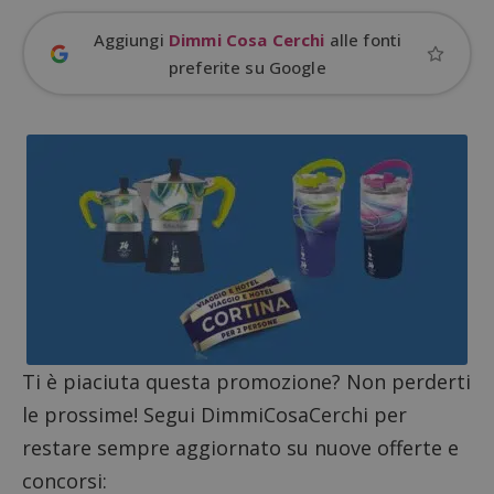
Aggiungi
Dimmi Cosa Cerchi
alle fonti
preferite su Google
Nome
Provider
/
Dominio
Scadenza
Descri
Ti è piaciuta questa promozione? Non perderti
_pk_id.1.938b
www.dimmicosacerchi.it
1 anno
Questo
Provider
/
Nome
Scadenza
Descrizione
cookie
Dominio
le prossime! Segui DimmiCosaCerchi per
associa
piatta
test_cookie
14 minuti
Questo
Google LLC
restare sempre aggiornato su nuove offerte e
analisi
57
cookie è
.doubleclick.net
open s
secondi
impostato
concorsi:
Piwik.
da