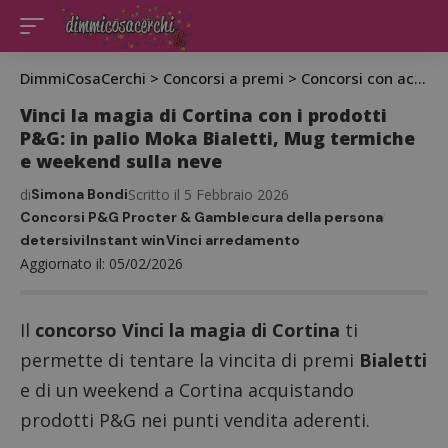
DimmiCosaCerchi
>
Concorsi a premi
>
Concorsi con acquisto
Vinci la magia di Cortina con i prodotti
P&G: in palio Moka Bialetti, Mug termiche
e weekend sulla neve
di
Simona Bondi
Scritto il 5 Febbraio 2026
Concorsi P&G Procter & Gamble
cura della persona
detersivi
Instant win
Vinci arredamento
Aggiornato il: 05/02/2026
Il
concorso Vinci la magia di Cortina
ti
permette di tentare la vincita di premi
Bialetti
e di un weekend a Cortina acquistando
prodotti P&G nei punti vendita aderenti.