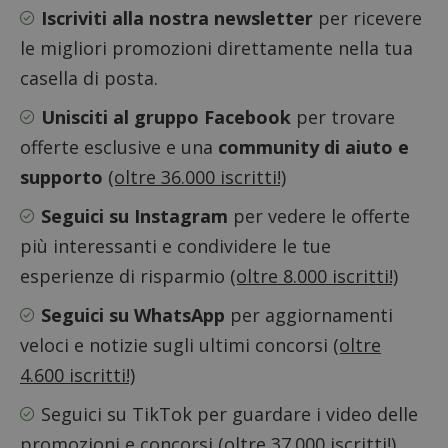
utilizz
DoubleClick
Iscriviti alla nostra newsletter
per ricevere
aiutare
(che è di
proprie
proprietà di
siti We
le migliori promozioni direttamente nella tua
Google) per
monito
determinare
compo
casella di posta.
se il browser
dei vis
del
misura
visitatore
Unisciti al gruppo Facebook
per trovare
prestaz
del sito web
sito. È
supporta i
di tipo
offerte esclusive e una
community di aiuto e
cookie.
in cui i
_pk_id 
supporto
(oltre 36.000 iscritti!)
da una
serie 
e lette
Seguici su Instagram
per vedere le offerte
ritiene
codice
più interessanti e condividere le tue
riferi
il dom
esperienze di risparmio
(oltre 8.000 iscritti!)
imposta
cookie
Seguici su WhatsApp
per aggiornamenti
_pk_ses.1.938b
www.dimmicosacerchi.it
29 minuti
Questo
58
cookie
veloci e notizie sugli ultimi concorsi
(oltre
secondi
associa
piatta
4.600 iscritti!)
analisi
open s
Piwik.
Seguici su TikTok
per guardare i video delle
utilizz
aiutare
promozioni e concorsi
(oltre 37.000 iscritti!)