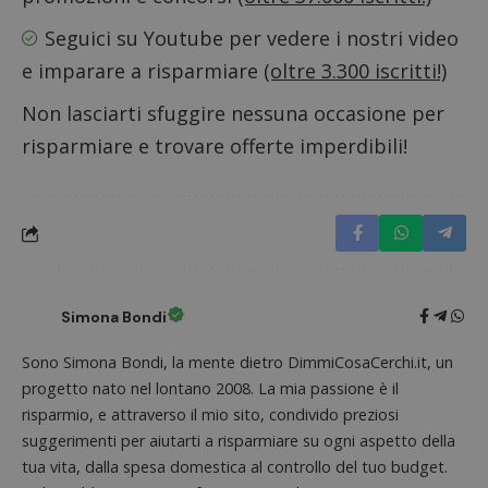
proprie
siti We
monito
Seguici su Youtube
per vedere i nostri video
compo
dei vis
e imparare a risparmiare
(oltre 3.300 iscritti!)
misura
prestaz
Non lasciarti sfuggire nessuna occasione per
sito. È
di tipo
in cui i
risparmiare e trovare offerte imperdibili!
_pk_se
seguit
breve s
numeri
lettere
ritiene
codice
riferi
il dom
imposta
cookie
Simona Bondi
FCCDCF
.dimmicosacerchi.it
1 anno
Questo
viene u
Sono Simona Bondi, la mente dietro DimmiCosaCerchi.it, un
per l'an
intern
progetto nato nel lontano 2008. La mia passione è il
dall'o
risparmio, e attraverso il mio sito, condivido preziosi
del sito
suggerimenti per aiutarti a risparmiare su ogni aspetto della
__eoi
.dimmicosacerchi.it
5 mesi 4
Questo
settimane
viene u
tua vita, dalla spesa domestica al controllo del tuo budget.
per reg