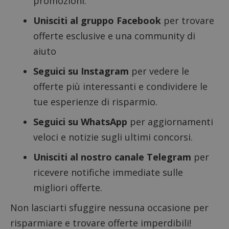
promozioni.
Google Privacy Policy
Unisciti al gruppo Facebook
per trovare
offerte esclusive e una community di
aiuto
CookieScriptConsent
CookieScript
Seguici su Instagram
per vedere le
s
www.dimmicosacerchi.it
offerte più interessanti e condividere le
tue esperienze di risparmio.
Seguici su WhatsApp
per aggiornamenti
veloci e notizie sugli ultimi concorsi.
Unisciti al nostro canale Telegram
per
ricevere notifiche immediate sulle
migliori offerte.
Non lasciarti sfuggire nessuna occasione per
risparmiare e trovare offerte imperdibili!