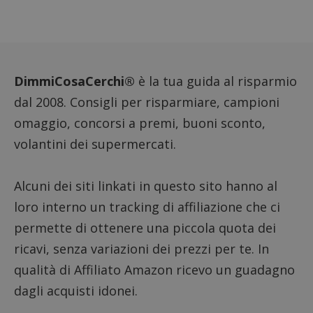
FCCDCF
.dimmicosacerchi.it
1 anno
Questo
viene u
per l'an
intern
dall'o
del sito
DimmiCosaCerchi®
è la tua guida al risparmio
__eoi
.dimmicosacerchi.it
5 mesi 4
Questo
settimane
viene u
per reg
dal 2008. Consigli per risparmiare, campioni
l'impe
dell'ut
omaggio, concorsi a premi, buoni sconto,
l'inter
con il 
volantini dei supermercati.
contri
miglio
l'espe
dell'ut
Alcuni dei siti linkati in questo sito hanno al
analizz
prestaz
loro interno un tracking di affiliazione che ci
sito.
permette di ottenere una piccola quota dei
ricavi, senza variazioni dei prezzi per te. In
qualità di Affiliato Amazon ricevo un guadagno
dagli acquisti idonei.