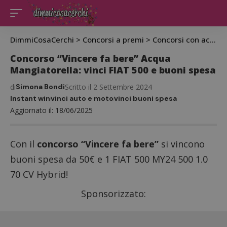
DimmiCosaCerchi
>
Concorsi a premi
>
Concorsi con acquisto
Concorso “Vincere fa bere” Acqua
Mangiatorella: vinci FIAT 500 e buoni spesa
di
Simona Bondi
Scritto il 2 Settembre 2024
Instant win
vinci auto e moto
vinci buoni spesa
Aggiornato il: 18/06/2025
Con il
concorso “Vincere fa bere”
si vincono
buoni spesa da 50€ e 1 FIAT 500 MY24 500 1.0
70 CV Hybrid!
Sponsorizzato: