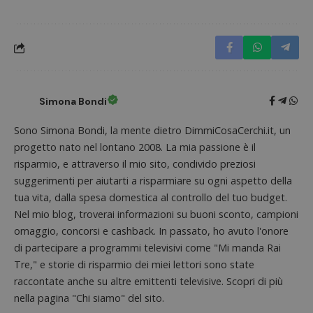
Nome
Provider
/
Dominio
Scadenza
Descri
_pk_id.1.938b
www.dimmicosacerchi.it
1 anno
Questo
Provider
/
Nome
Scadenza
Descrizione
cookie
Dominio
associa
piatta
test_cookie
14 minuti
Questo
Google LLC
analisi
57
cookie è
.doubleclick.net
open s
secondi
impostato
Piwik.
Simona Bondi
da
utilizz
DoubleClick
aiutare
(che è di
proprie
Sono Simona Bondi, la mente dietro DimmiCosaCerchi.it, un
proprietà di
siti We
Google) per
monito
progetto nato nel lontano 2008. La mia passione è il
determinare
compo
se il browser
risparmio, e attraverso il mio sito, condivido preziosi
dei vis
del
misura
visitatore
suggerimenti per aiutarti a risparmiare su ogni aspetto della
prestaz
del sito web
sito. È
tua vita, dalla spesa domestica al controllo del tuo budget.
supporta i
di tipo
cookie.
Nel mio blog, troverai informazioni su buoni sconto, campioni
in cui i
_pk_id 
omaggio, concorsi e cashback. In passato, ho avuto l'onore
da una
serie 
di partecipare a programmi televisivi come "Mi manda Rai
e lette
ritiene
Tre," e storie di risparmio dei miei lettori sono state
codice
raccontate anche su altre emittenti televisive. Scopri di più
riferi
il dom
nella pagina "Chi siamo" del sito.
imposta
cookie