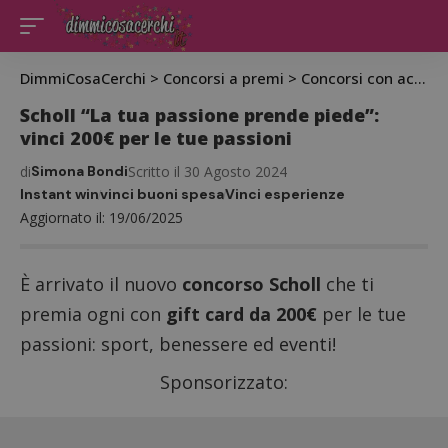
DimmiCosaCerchi
>
Concorsi a premi
>
Concorsi con acquisto
Scholl “La tua passione prende piede”:
vinci 200€ per le tue passioni
di
Simona Bondi
Scritto il 30 Agosto 2024
Instant win
vinci buoni spesa
Vinci esperienze
Aggiornato il: 19/06/2025
È arrivato il nuovo
concorso Scholl
che ti
premia ogni con
gift card da 200€
per le tue
passioni: sport, benessere ed eventi!
Sponsorizzato: