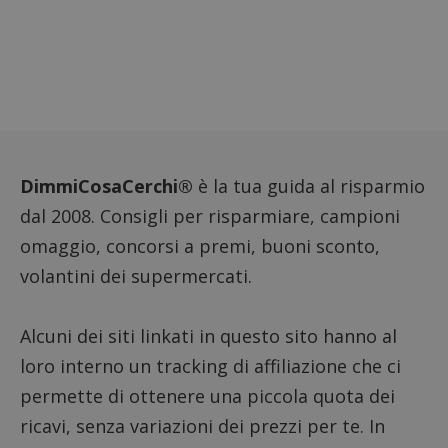
compo
dei vis
misura
prestaz
sito. È
di tipo
in cui i
_pk_se
seguit
breve s
numeri
lettere
ritiene
DimmiCosaCerchi®
è la tua guida al risparmio
codice
riferi
dal 2008. Consigli per risparmiare, campioni
il dom
imposta
omaggio, concorsi a premi, buoni sconto,
cookie
volantini dei supermercati.
FCCDCF
.dimmicosacerchi.it
1 anno
Questo
viene u
per l'an
intern
dall'o
Alcuni dei siti linkati in questo sito hanno al
del sito
loro interno un tracking di affiliazione che ci
__eoi
.dimmicosacerchi.it
5 mesi 4
Questo
settimane
viene u
permette di ottenere una piccola quota dei
per reg
l'impe
ricavi, senza variazioni dei prezzi per te. In
dell'ut
l'inter