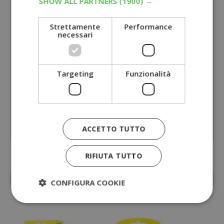
SHOW ALL PARTNERS
(1900) →
Strettamente
Performance
necessari
Targeting
Funzionalità
ACCETTO TUTTO
RIFIUTA TUTTO
Aggiungi
Dimmi Cosa Cerchi
alle fonti
CONFIGURA COOKIE
preferite su Google
Strettamente necessari
Performance