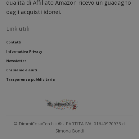
qualità di Affiliato Amazon ricevo un guadagno
con il 
contri
dagli acquisti idonei.
miglio
l'espe
dell'ut
analizz
Link utili
prestaz
sito.
Contatti
Informativa Privacy
Newsletter
Chi siamo e aiuti
Trasparenza pubblicitaria
© DimmiCosaCerchi.it® - PARTITA IVA: 01640970933 di
Simona Bondi