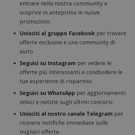
entrare nella nostra community e
scoprire in anteprima le nuove
promozioni.
Unisciti al gruppo Facebook
per trovare
offerte esclusive e una community di
aiuto
Seguici su Instagram
per vedere le
offerte più interessanti e condividere le
tue esperienze di risparmio.
Google Privacy Policy
Seguici su WhatsApp
per aggiornamenti
veloci e notizie sugli ultimi concorsi.
Unisciti al nostro canale Telegram
per
CookieScriptConsent
CookieScript
s
www.dimmicosacerchi.it
ricevere notifiche immediate sulle
migliori offerte.