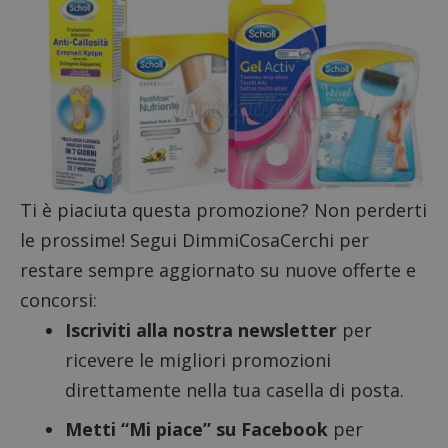
Targeting
Funzionalità
I cookie strettamente necessari consentono le
funzionalità principali del sito web come l'accesso
dell'utente e la gestione dell'account. Il sito web
non può essere utilizzato correttamente senza i
cookie strettamente necessari.
Nome
Provider
/
Dominio
S
_GRECAPTCHA
Google LLC
s
www.google.com
Ti è piaciuta questa promozione? Non perderti
le prossime! Segui DimmiCosaCerchi per
restare sempre aggiornato su nuove offerte e
concorsi:
Iscriviti alla nostra newsletter
per
ricevere le migliori promozioni
ApplicationGatewayAffinityCORS
diae.emailsp.com
S
direttamente nella tua casella di posta.
Metti “Mi piace” su Facebook
per