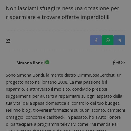
Non lasciarti sfuggire nessuna occasione per
risparmiare e trovare offerte imperdibili!
Simona Bondi
Sono Simona Bondi, la mente dietro DimmiCosaCerchi.it, un
progetto nato nel lontano 2008. La mia passione è il
Nome
Provider
/
Dominio
Scadenza
Descri
risparmio, e attraverso il mio sito, condivido preziosi
_pk_id.1.938b
www.dimmicosacerchi.it
1 anno
Questo
Provider
/
Nome
Scadenza
Descrizione
suggerimenti per aiutarti a risparmiare su ogni aspetto della
cookie
Dominio
associa
tua vita, dalla spesa domestica al controllo del tuo budget.
piatta
test_cookie
14 minuti
Questo
Google LLC
analisi
Nel mio blog, troverai informazioni su buoni sconto, campioni
57
cookie è
.doubleclick.net
open s
secondi
impostato
Piwik.
omaggio, concorsi e cashback. In passato, ho avuto l'onore
da
utilizz
DoubleClick
di partecipare a programmi televisivi come "Mi manda Rai
aiutare
(che è di
proprie
proprietà di