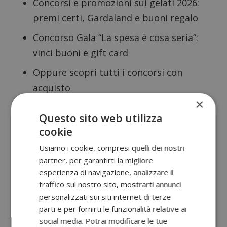
Concorsi e promozioni sui gelati 2026
:
premi certi, Gardaland e buoni regalo
Concorso Gala “La spesa è cosa seria”
:
vinci buoni e gift card
Oppure scopri tutti i
concorsi con
acquisto
×
Sponsorizzato:
Questo sito web utilizza
cookie
Usiamo i cookie, compresi quelli dei nostri
partner, per garantirti la migliore
esperienza di navigazione, analizzare il
traffico sul nostro sito, mostrarti annunci
personalizzati sui siti internet di terze
parti e per fornirti le funzionalità relative ai
social media. Potrai modificare le tue