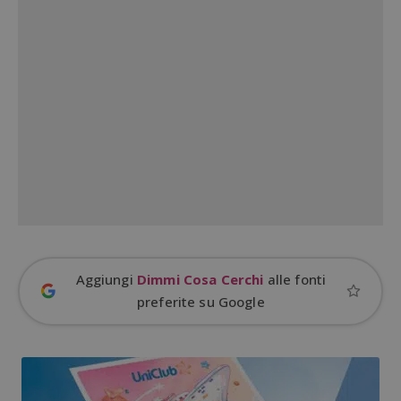
CookieScriptConsent
CookieScript
s
www.dimmicosacerchi.it
Aggiungi
Dimmi Cosa Cerchi
alle fonti
preferite su Google
Nome
Provider
/
Dominio
Scadenza
Descri