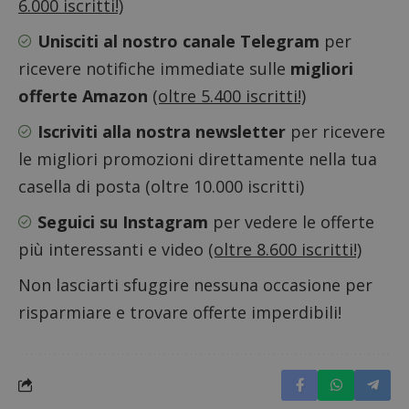
6.000 iscritti!)
secondi
associa
piatta
analisi
Unisciti al nostro canale Telegram
per
open s
Piwik.
ricevere notifiche immediate sulle
migliori
utilizz
aiutare
offerte Amazon
(oltre 5.400 iscritti!)
proprie
siti We
monito
Iscriviti alla nostra newsletter
per ricevere
compo
dei vis
le migliori promozioni direttamente nella tua
misura
prestaz
casella di posta (oltre 10.000 iscritti)
sito. È
di tipo
in cui i
Seguici su Instagram
per vedere le offerte
_pk_se
seguit
più interessanti e video
(oltre 8.600 iscritti!)
breve s
numeri
lettere
Non lasciarti sfuggire nessuna occasione per
ritiene
codice
risparmiare e trovare offerte imperdibili!
riferi
il dom
imposta
cookie
FCCDCF
.dimmicosacerchi.it
1 anno
Questo
viene u
per l'an