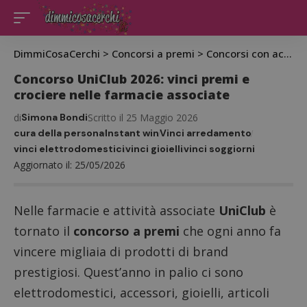
DimmiCosaCerchi
>
Concorsi a premi
>
Concorsi con acquisto
Concorso UniClub 2026: vinci premi e
crociere nelle farmacie associate
di
Simona Bondi
Scritto il 25 Maggio 2026
cura della persona
Instant win
Vinci arredamento
vinci elettrodomestici
vinci gioielli
vinci soggiorni
Aggiornato il: 25/05/2026
Nelle farmacie e attività associate
UniClub
è
tornato il
concorso a premi
che ogni anno fa
vincere migliaia di prodotti di brand
prestigiosi. Quest’anno in palio ci sono
elettrodomestici, accessori, gioielli, articoli