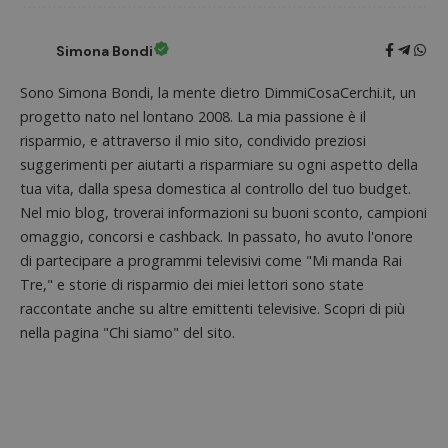
intern
dall'o
del sito
Simona Bondi
__eoi
.dimmicosacerchi.it
5 mesi 4
Questo
settimane
viene u
Sono Simona Bondi, la mente dietro DimmiCosaCerchi.it, un
per reg
l'impe
progetto nato nel lontano 2008. La mia passione è il
dell'ut
l'inter
risparmio, e attraverso il mio sito, condivido preziosi
con il 
suggerimenti per aiutarti a risparmiare su ogni aspetto della
contri
miglio
tua vita, dalla spesa domestica al controllo del tuo budget.
l'espe
dell'ut
Nel mio blog, troverai informazioni su buoni sconto, campioni
analizz
omaggio, concorsi e cashback. In passato, ho avuto l'onore
prestaz
sito.
di partecipare a programmi televisivi come "Mi manda Rai
Tre," e storie di risparmio dei miei lettori sono state
raccontate anche su altre emittenti televisive. Scopri di più
nella pagina "Chi siamo" del sito.