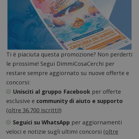
_pk_id.1.938b
www.dimmicosacerchi.it
1 anno
Questo
Provider
/
Nome
Scadenza
Descrizione
cookie
Dominio
associa
piatta
test_cookie
14 minuti
Questo
Google LLC
analisi
57
cookie è
.doubleclick.net
open s
secondi
impostato
Piwik.
da
utilizz
DoubleClick
aiutare
(che è di
proprie
proprietà di
siti We
Google) per
monito
determinare
Ti è piaciuta questa promozione? Non perderti
compo
se il browser
dei vis
del
le prossime! Segui DimmiCosaCerchi per
misura
visitatore
prestaz
del sito web
restare sempre aggiornato su nuove offerte e
sito. È
supporta i
di tipo
cookie.
in cui i
concorsi:
_pk_id 
da una
Unisciti al gruppo Facebook
per offerte
serie 
e lette
esclusive e
community di aiuto e supporto
ritiene
codice
(oltre 36.700 iscritti!)
riferi
il dom
imposta
Seguici su WhatsApp
per aggiornamenti
cookie
veloci e notizie sugli ultimi concorsi
(oltre
_pk_ses.1.938b
www.dimmicosacerchi.it
29 minuti
Questo
58
cookie