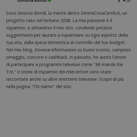
Simona Bondi
Dominio
associa
piatta
test_cookie
14 minuti
Questo
Google LLC
analisi
Sono Simona Bondi, la mente dietro DimmiCosaCerchi.it, un
57
cookie è
.doubleclick.net
open s
secondi
impostato
progetto nato nel lontano 2008. La mia passione è il
Piwik.
da
utilizz
DoubleClick
risparmio, e attraverso il mio sito, condivido preziosi
aiutare
(che è di
proprie
suggerimenti per aiutarti a risparmiare su ogni aspetto della
proprietà di
siti We
Google) per
monito
tua vita, dalla spesa domestica al controllo del tuo budget.
determinare
compo
se il browser
Nel mio blog, troverai informazioni su buoni sconto, campioni
dei vis
del
misura
visitatore
omaggio, concorsi e cashback. In passato, ho avuto l'onore
prestaz
del sito web
sito. È
di partecipare a programmi televisivi come "Mi manda Rai
supporta i
di tipo
cookie.
Tre," e storie di risparmio dei miei lettori sono state
in cui i
_pk_id 
raccontate anche su altre emittenti televisive. Scopri di più
da una
serie 
nella pagina "Chi siamo" del sito.
e lette
ritiene
codice
riferi
il dom
imposta
cookie
_pk_ses.1.938b
www.dimmicosacerchi.it
29 minuti
Questo
58
cookie
secondi
associa
piatta