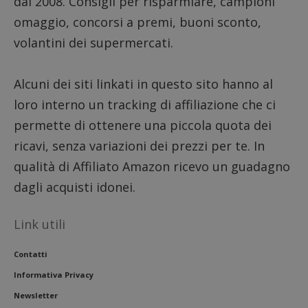
dal 2008. Consigli per risparmiare, campioni
del sito
omaggio, concorsi a premi, buoni sconto,
__eoi
.dimmicosacerchi.it
5 mesi 4
Questo
settimane
viene u
volantini dei supermercati.
per reg
l'impe
dell'ut
l'inter
Alcuni dei siti linkati in questo sito hanno al
con il 
contri
loro interno un tracking di affiliazione che ci
miglio
l'espe
permette di ottenere una piccola quota dei
dell'ut
analizz
ricavi, senza variazioni dei prezzi per te. In
prestaz
sito.
qualità di Affiliato Amazon ricevo un guadagno
dagli acquisti idonei.
Link utili
Contatti
Informativa Privacy
Newsletter