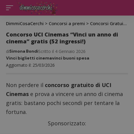
DimmiCosaCerchi
>
Concorsi a premi
>
Concorsi Gratuiti
>
C
Concorso UCI Cinemas “Vinci un anno di
cinema” gratis (52 ingressi!)
di
Simona Bondi
Scritto il 4 Gennaio 2026
Vinci biglietti cinema
vinci buoni spesa
Aggiornato il: 25/03/2026
Non perdere il
concorso gratuito di UCI
Cinemas
e prova a vincere un anno di cinema
gratis: bastano pochi secondi per tentare la
fortuna.
Sponsorizzato: