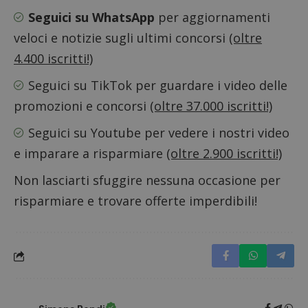
Seguici su WhatsApp
per aggiornamenti
veloci e notizie sugli ultimi concorsi
(oltre
CookieScriptConsent
CookieScript
s
www.dimmicosacerchi.it
4.400 iscritti!)
Seguici su TikTok
per guardare i video delle
promozioni e concorsi
(oltre 37.000 iscritti!)
Seguici su Youtube
per vedere i nostri video
e imparare a risparmiare
(oltre 2.900 iscritti!)
Non lasciarti sfuggire nessuna occasione per
risparmiare e trovare offerte imperdibili!
Nome
Provider
/
Dominio
Scadenza
Descri
_pk_id.1.938b
www.dimmicosacerchi.it
1 anno
Questo
Provider
/
Nome
Scadenza
Descrizione
cookie