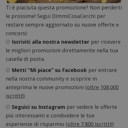
Ti è piaciuta questa promozione? Non perderti
ApplicationGatewayAffinityCORS
diae.emailsp.com
S
le prossime! Segui DimmiCosaCerchi per
restare sempre aggiornato su nuove offerte e
concorsi:
Iscriviti alla nostra newsletter
per ricevere
le migliori promozioni direttamente nella tua
casella di posta.
Metti “Mi piace” su Facebook
per entrare
nella nostra community e scoprire in
anteprima le nuove promozioni
(oltre 108.000
iscritti!)
Seguici su Instagram
per vedere le offerte
più interessanti e condividere le tue
Google Privacy Policy
esperienze di risparmio
(oltre 7.800 iscritti!)