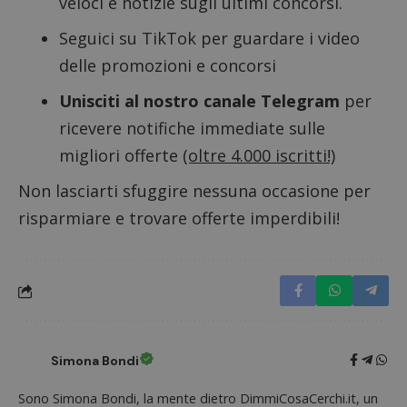
veloci e notizie sugli ultimi concorsi.
CookieScriptConsent
CookieScript
Seguici su TikTok
per guardare i video
s
www.dimmicosacerchi.it
delle promozioni e concorsi
Unisciti al nostro canale Telegram
per
ricevere notifiche immediate sulle
migliori offerte
(oltre 4.000 iscritti!)
Non lasciarti sfuggire nessuna occasione per
risparmiare e trovare offerte imperdibili!
Nome
Provider
/
Dominio
Scadenza
Descri
Simona Bondi
_pk_id.1.938b
www.dimmicosacerchi.it
1 anno
Questo
Provider
/
Nome
Scadenza
Descrizione
cookie
Dominio
associa
Sono Simona Bondi, la mente dietro DimmiCosaCerchi.it, un
piatta