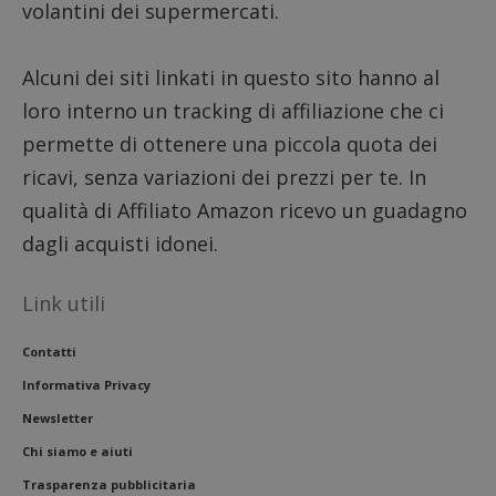
volantini dei supermercati.
__eoi
.dimmicosacerchi.it
5 mesi 4
Questo
settimane
viene u
per reg
l'impe
Alcuni dei siti linkati in questo sito hanno al
dell'ut
l'inter
loro interno un tracking di affiliazione che ci
con il 
contri
permette di ottenere una piccola quota dei
miglio
l'espe
dell'ut
ricavi, senza variazioni dei prezzi per te. In
analizz
prestaz
qualità di Affiliato Amazon ricevo un guadagno
sito.
dagli acquisti idonei.
Link utili
Contatti
Informativa Privacy
Newsletter
Chi siamo e aiuti
Trasparenza pubblicitaria