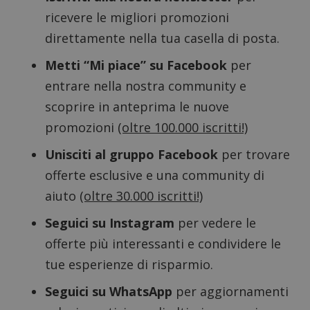
ApplicationGatewayAffinityCORS
diae.emailsp.com
S
ricevere le migliori promozioni
direttamente nella tua casella di posta.
Metti “Mi piace” su Facebook
per
entrare nella nostra community e
scoprire in anteprima le nuove
promozioni
(oltre 100.000 iscritti!)
Unisciti al gruppo Facebook
per trovare
offerte esclusive e una community di
aiuto
(oltre 30.000 iscritti!)
Seguici su Instagram
per vedere le
offerte più interessanti e condividere le
Google Privacy Policy
tue esperienze di risparmio.
Seguici su WhatsApp
per aggiornamenti