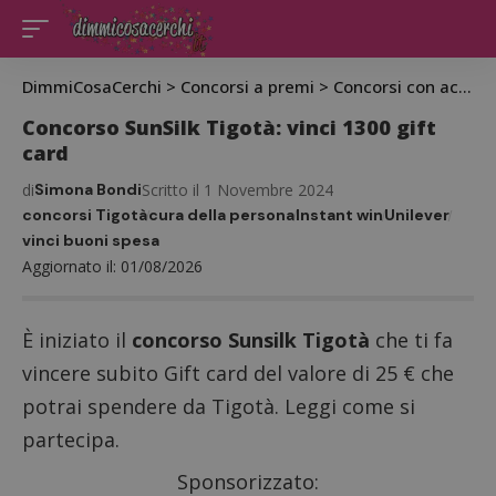
DimmiCosaCerchi
>
Concorsi a premi
>
Concorsi con acquisto
Concorso SunSilk Tigotà: vinci 1300 gift
card
di
Simona Bondi
Scritto il 1 Novembre 2024
concorsi Tigotà
cura della persona
Instant win
Unilever
vinci buoni spesa
Aggiornato il: 01/08/2026
È iniziato il
concorso Sunsilk Tigotà
che ti fa
vincere subito Gift card del valore di 25 € che
potrai spendere da Tigotà. Leggi come si
partecipa.
Sponsorizzato: