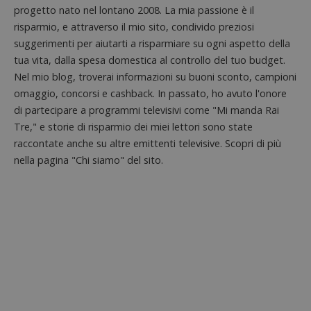
test_cookie
14 minuti
Questo
Google LLC
analisi
progetto nato nel lontano 2008. La mia passione è il
57
cookie è
.doubleclick.net
open s
secondi
impostato
risparmio, e attraverso il mio sito, condivido preziosi
Piwik.
da
utilizz
DoubleClick
suggerimenti per aiutarti a risparmiare su ogni aspetto della
aiutare
(che è di
proprie
tua vita, dalla spesa domestica al controllo del tuo budget.
proprietà di
siti We
Google) per
Nel mio blog, troverai informazioni su buoni sconto, campioni
monito
determinare
compo
se il browser
omaggio, concorsi e cashback. In passato, ho avuto l'onore
dei vis
del
misura
di partecipare a programmi televisivi come "Mi manda Rai
visitatore
prestaz
del sito web
sito. È
Tre," e storie di risparmio dei miei lettori sono state
supporta i
di tipo
cookie.
raccontate anche su altre emittenti televisive. Scopri di più
in cui i
_pk_id 
nella pagina "Chi siamo" del sito.
da una
serie 
e lette
ritiene
codice
riferi
il dom
imposta
cookie
_pk_ses.1.938b
www.dimmicosacerchi.it
29 minuti
Questo
58
cookie
secondi
associa
piatta
analisi
open s