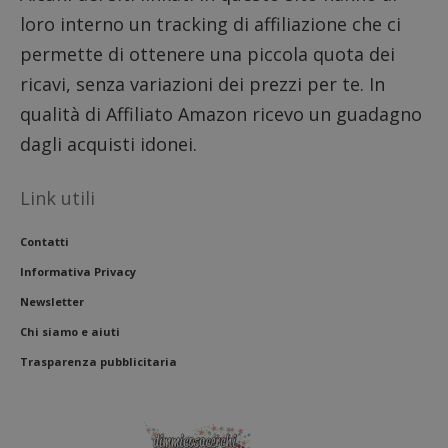
per reg
l'impe
loro interno un tracking di affiliazione che ci
dell'ut
l'inter
permette di ottenere una piccola quota dei
con il 
contri
ricavi, senza variazioni dei prezzi per te. In
miglio
l'espe
qualità di Affiliato Amazon ricevo un guadagno
dell'ut
analizz
dagli acquisti idonei.
prestaz
sito.
Link utili
Contatti
Informativa Privacy
Newsletter
Chi siamo e aiuti
Trasparenza pubblicitaria