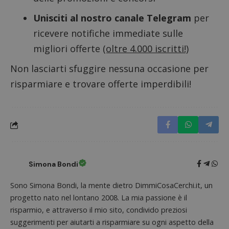
s
www.dimmicosacerchi.it
Unisciti al nostro canale Telegram
per
ricevere notifiche immediate sulle
migliori offerte
(oltre 4.000 iscritti!)
Non lasciarti sfuggire nessuna occasione per
risparmiare e trovare offerte imperdibili!
Simona Bondi
Nome
Provider
/
Dominio
Scadenza
Descri
Sono Simona Bondi, la mente dietro DimmiCosaCerchi.it, un
_pk_id.1.938b
www.dimmicosacerchi.it
1 anno
Questo
Provider
/
Nome
Scadenza
Descrizione
cookie
progetto nato nel lontano 2008. La mia passione è il
Dominio
associa
piatta
risparmio, e attraverso il mio sito, condivido preziosi
test_cookie
14 minuti
Questo
Google LLC
analisi
57
cookie è
.doubleclick.net
suggerimenti per aiutarti a risparmiare su ogni aspetto della
open s
secondi
impostato