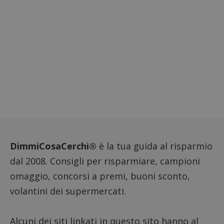
aiutare
proprie
siti We
monito
compo
dei vis
misura
prestaz
sito. È
di tipo
in cui i
_pk_se
seguit
breve s
numeri
lettere
ritiene
codice
riferi
il dom
imposta
DimmiCosaCerchi®
è la tua guida al risparmio
cookie
dal 2008. Consigli per risparmiare, campioni
FCCDCF
.dimmicosacerchi.it
1 anno
Questo
viene u
omaggio, concorsi a premi, buoni sconto,
per l'an
intern
volantini dei supermercati.
dall'o
del sito
__eoi
.dimmicosacerchi.it
5 mesi 4
Questo
Alcuni dei siti linkati in questo sito hanno al
settimane
viene u