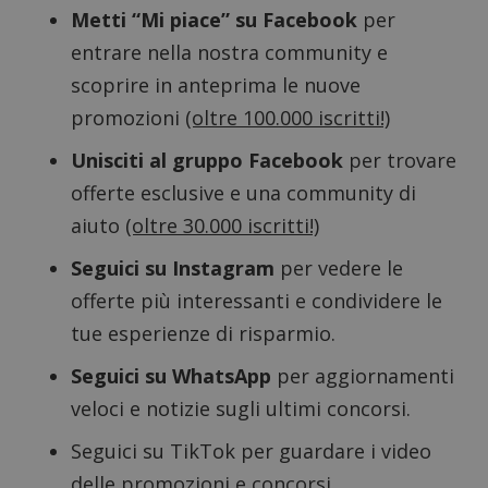
Metti “Mi piace” su Facebook
per
entrare nella nostra community e
scoprire in anteprima le nuove
promozioni
(oltre 100.000 iscritti!)
Unisciti al gruppo Facebook
per trovare
offerte esclusive e una community di
aiuto
(oltre 30.000 iscritti!)
Seguici su Instagram
per vedere le
offerte più interessanti e condividere le
tue esperienze di risparmio.
Google Privacy Policy
Seguici su WhatsApp
per aggiornamenti
veloci e notizie sugli ultimi concorsi.
Seguici su TikTok
per guardare i video
CookieScriptConsent
CookieScript
delle promozioni e concorsi