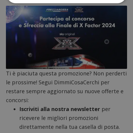
Strettamente necessari
Performance
Targeting
Funzionalità
I cookie strettamente necessari consentono le
funzionalità principali del sito web come l'accesso
dell'utente e la gestione dell'account. Il sito web
non può essere utilizzato correttamente senza i
cookie strettamente necessari.
Nome
Provider
/
Dominio
S
_GRECAPTCHA
Google LLC
Ti è piaciuta questa promozione? Non perderti
s
www.google.com
le prossime! Segui DimmiCosaCerchi per
restare sempre aggiornato su nuove offerte e
concorsi:
Iscriviti alla nostra newsletter
per
ricevere le migliori promozioni
ApplicationGatewayAffinityCORS
diae.emailsp.com
S
direttamente nella tua casella di posta.