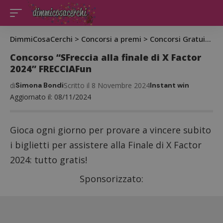
DimmiCosaCerchi
>
Concorsi a premi
>
Concorsi Gratuiti
>
C
Concorso “SFreccia alla finale di X Factor
2024” FRECCIAFun
di
Simona Bondi
Scritto il 8 Novembre 2024
Instant win
Aggiornato il: 08/11/2024
Gioca ogni giorno per provare a vincere subito
i biglietti per assistere alla Finale di X Factor
2024: tutto gratis!
Sponsorizzato: