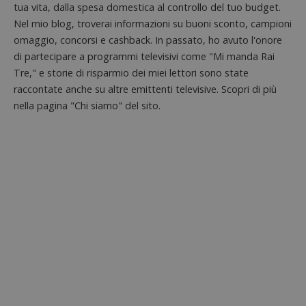
Piwik.
da
tua vita, dalla spesa domestica al controllo del tuo budget.
utilizz
DoubleClick
aiutare
Nel mio blog, troverai informazioni su buoni sconto, campioni
(che è di
proprie
proprietà di
omaggio, concorsi e cashback. In passato, ho avuto l'onore
siti We
Google) per
monito
determinare
di partecipare a programmi televisivi come "Mi manda Rai
compo
se il browser
dei vis
Tre," e storie di risparmio dei miei lettori sono state
del
misura
visitatore
prestaz
raccontate anche su altre emittenti televisive. Scopri di più
del sito web
sito. È
supporta i
nella pagina "Chi siamo" del sito.
di tipo
cookie.
in cui i
_pk_id 
da una
serie 
e lette
ritiene
codice
riferi
il dom
imposta
cookie
_pk_ses.1.938b
www.dimmicosacerchi.it
29 minuti
Questo
58
cookie
secondi
associa
piatta
analisi
open s
Piwik.
utilizz