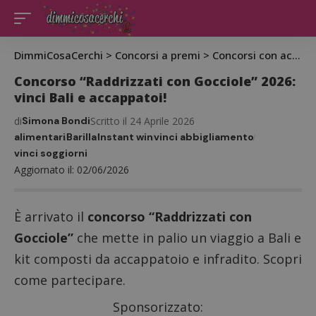
DimmiCosaCerchi
>
Concorsi a premi
>
Concorsi con acquisto
Concorso “Raddrizzati con Gocciole” 2026:
vinci Bali e accappatoi!
di
Simona Bondi
Scritto il 24 Aprile 2026
alimentari
Barilla
Instant win
vinci abbigliamento
vinci soggiorni
Aggiornato il: 02/06/2026
È arrivato il
concorso “Raddrizzati con
Gocciole”
che mette in palio un viaggio a Bali e
kit composti da accappatoio e infradito. Scopri
come partecipare.
Sponsorizzato: