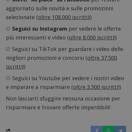
58
cookie
secondi
associa
aggiornato sulle novità e sulle promozioni
piatta
analisi
selezionate
(oltre 108.000 iscritti!)
open s
Piwik.
utilizz
Seguici su Instagram
per vedere le offerte
aiutare
proprie
più interessanti e video
(oltre 8.000 iscritti!)
siti We
monito
compo
Seguici su TikTok
per guardare i video delle
dei vis
misura
migliori promozioni e concorsi
(oltre 37.500
prestaz
sito. È
iscritti!)
di tipo
in cui i
_pk_se
Seguici su Youtube
per vedere i nostri video
seguit
breve s
e imparare a risparmiare
(oltre 3.300 iscritti!)
numeri
lettere
ritiene
Non lasciarti sfuggire nessuna occasione per
codice
riferi
risparmiare e trovare offerte imperdibili!
il dom
imposta
cookie
FCCDCF
.dimmicosacerchi.it
1 anno
Questo
viene u