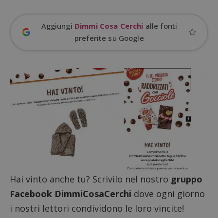
Aggiungi
Dimmi Cosa Cerchi
alle fonti
ApplicationGatewayAffinityCORS
diae.emailsp.com
S
preferite su Google
Hai vinto anche tu? Scrivilo nel nostro
gruppo
Facebook DimmiCosaCerchi
dove ogni giorno
i nostri lettori condividono le loro vincite!
Google Privacy Policy