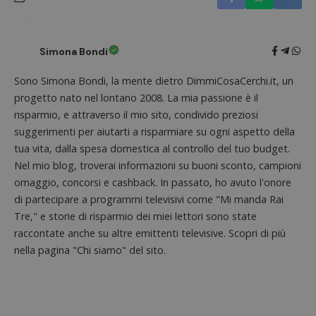
per l'an
intern
dall'o
del sito
Simona Bondi
__eoi
.dimmicosacerchi.it
5 mesi 4
Questo
settimane
viene u
per reg
Sono Simona Bondi, la mente dietro DimmiCosaCerchi.it, un
l'impe
dell'ut
progetto nato nel lontano 2008. La mia passione è il
l'inter
risparmio, e attraverso il mio sito, condivido preziosi
con il 
contri
suggerimenti per aiutarti a risparmiare su ogni aspetto della
miglio
l'espe
tua vita, dalla spesa domestica al controllo del tuo budget.
dell'ut
analizz
Nel mio blog, troverai informazioni su buoni sconto, campioni
prestaz
omaggio, concorsi e cashback. In passato, ho avuto l'onore
sito.
di partecipare a programmi televisivi come "Mi manda Rai
Tre," e storie di risparmio dei miei lettori sono state
raccontate anche su altre emittenti televisive. Scopri di più
nella pagina "Chi siamo" del sito.