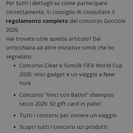
Per tutti i dettagli su come partecipare
correttamente, ti consiglio di consultare il
regolamento completo
del concorso Gocciole
CookieScriptConsent
CookieScript
2026.
s
www.dimmicosacerchi.it
Hai trovato utile questo articolo? Dai
un’occhiata ad altre iniziative simili che ho
segnalato:
Concorso Clear e Sunsilk FIFA World Cup
2026
: vinci gadget e un viaggio a New
York
Concorso “Vinci con Batist” shampoo
secco 2026
: 92 gift card in palio!
Tutti i
concorsi per vincere un viaggio
Scopri tutti i
concorsi sui prodotti
Nome
Provider
/
Dominio
Scadenza
Descri