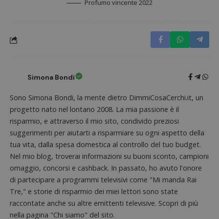
Profumo vincente 2022
Simona Bondi
Sono Simona Bondi, la mente dietro DimmiCosaCerchi.it, un
progetto nato nel lontano 2008. La mia passione è il
risparmio, e attraverso il mio sito, condivido preziosi
Nome
Provider
/
Dominio
Scadenza
Descri
suggerimenti per aiutarti a risparmiare su ogni aspetto della
_pk_id.1.938b
www.dimmicosacerchi.it
1 anno
Questo
Provider
/
tua vita, dalla spesa domestica al controllo del tuo budget.
Nome
Scadenza
Descrizione
cookie
Dominio
associa
Nel mio blog, troverai informazioni su buoni sconto, campioni
piatta
test_cookie
14 minuti
Questo
Google LLC
analisi
omaggio, concorsi e cashback. In passato, ho avuto l'onore
57
cookie è
.doubleclick.net
open s
secondi
impostato
di partecipare a programmi televisivi come "Mi manda Rai
Piwik.
da
utilizz
DoubleClick
Tre," e storie di risparmio dei miei lettori sono state
aiutare
(che è di
proprie
raccontate anche su altre emittenti televisive. Scopri di più
proprietà di
siti We
Google) per
nella pagina "Chi siamo" del sito.
monito
determinare