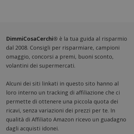
misura
prestaz
sito. È
di tipo
in cui i
_pk_se
seguit
breve s
numeri
DimmiCosaCerchi®
è la tua guida al risparmio
lettere
ritiene
dal 2008. Consigli per risparmiare, campioni
codice
riferi
omaggio, concorsi a premi, buoni sconto,
il dom
imposta
volantini dei supermercati.
cookie
FCCDCF
.dimmicosacerchi.it
1 anno
Questo
viene u
per l'an
Alcuni dei siti linkati in questo sito hanno al
intern
dall'o
loro interno un tracking di affiliazione che ci
del sito
permette di ottenere una piccola quota dei
__eoi
.dimmicosacerchi.it
5 mesi 4
Questo
settimane
viene u
ricavi, senza variazioni dei prezzi per te. In
per reg
l'impe
qualità di Affiliato Amazon ricevo un guadagno
dell'ut
l'inter
dagli acquisti idonei.
con il 
contri