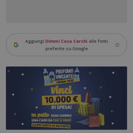
Aggiungi
Dimmi Cosa Cerchi
alle fonti
preferite su Google
Google Privacy Policy
CookieScriptConsent
CookieScript
s
www.dimmicosacerchi.it