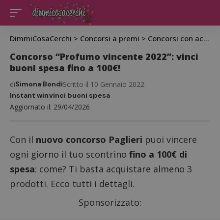
DimmiCosaCerchi
>
Concorsi a premi
>
Concorsi con acquisto
Concorso “Profumo vincente 2022”: vinci
buoni spesa fino a 100€!
di
Simona Bondi
Scritto il 10 Gennaio 2022
Instant win
vinci buoni spesa
Aggiornato il: 29/04/2026
Con il
nuovo concorso Paglieri
puoi vincere
ogni giorno il tuo scontrino
fino a 100€ di
spesa
: come? Ti basta acquistare almeno 3
prodotti. Ecco tutti i dettagli.
Sponsorizzato: