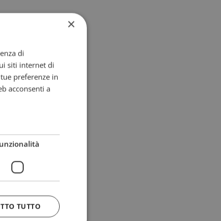
×
ienza di
i siti internet di
e tue preferenze in
eb acconsenti a
unzionalità
ETTO TUTTO