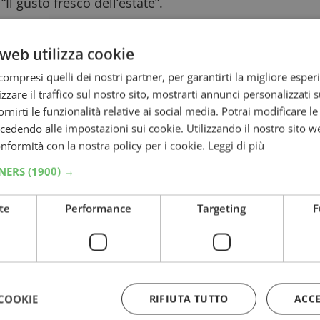
Il gusto fresco dell’estate”.
iata ad altre iniziative simili che ho
web utilizza cookie
apone
: vinci tavolini multiattività
ompresi quelli dei nostri partner, per garantirti la migliore esper
emia 2026
: buono spesa fino a 10€ e iPhone 17
zzare il traffico sul nostro sito, mostrarti annunci personalizzati su
fornirti le funzionalità relative ai social media. Potrai modificare l
dendo alle impostazioni sui cookie. Utilizzando il nostro sito w
e card Ikea da 500€
conformità con la nostra policy per i cookie.
Leggi di più
entari
TNERS
(1900) →
ti i
concorsi con acquisto
te
Performance
Targeting
F
rizzato:
COOKIE
RIFIUTA TUTTO
ACC