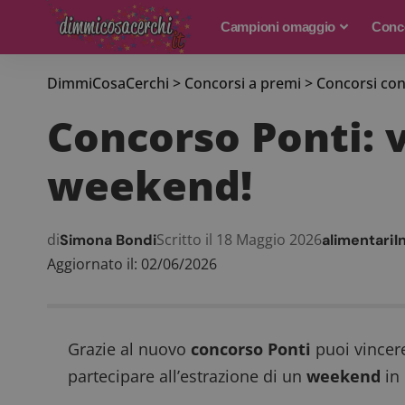
Campioni omaggio
Conco
DimmiCosaCerchi
>
Concorsi a premi
>
Concorsi con
Concorso Ponti: 
weekend!
di
Scritto il 18 Maggio 2026
Simona Bondi
alimentari
I
Aggiornato il: 02/06/2026
Grazie al nuovo
concorso Ponti
puoi vincer
partecipare all’estrazione di un
weekend
in 