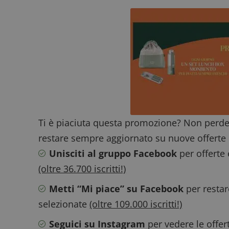
Nome
P
Prov
Nome
_pk_id.1.938b
w
Domi
test_cookie
Goog
.doub
_pk_ses.1.938b
w
Ti è piaciuta questa promozione? Non perde
restare sempre aggiornato su nuove offerte 
Unisciti al gruppo Facebook
per offerte
(oltre 36.700 iscritti!)
FCCDCF
.
Metti “Mi piace” su Facebook
per restar
__eoi
.
selezionate
(oltre 109.000 iscritti!)
Seguici su Instagram
per vedere le offer