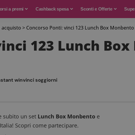
rsi a premi
Cashback spesa
Sconti e Offerte
Supe
 acquisto
>
Concorso Ponti: vinci 123 Lunch Box Monbento
vinci 123 Lunch Bo
nstant win
vinci soggiorni
e subito un set
Lunch Box Monbento
e
Italia! Scopri come partecipare.