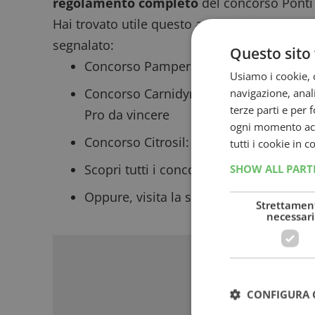
regolamento completo
del concorso Ponti “
Hai trovato utile questo articolo? Dai un’occh
segnalato:
Questo sito 
Concorso Pampers 2026 da Acqua e S
Usiamo i cookie, c
Concorso Carnidyn l’energia che ti pr
navigazione, anali
terze parti e per 
Pro da vincere
ogni momento acce
Concorso Citrosil
: vinci 100 set gioco 
tutti i cookie in 
Scopri tutti i
concorsi sui prodotti alim
SHOW ALL PAR
Oppure, visita la sezione dedicata a tut
Strettamen
necessari
Sponso
CONFIGURA 