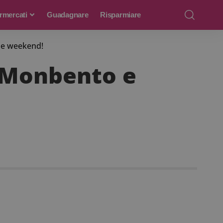
rmercati
Guadagnare
Risparmiare
 e weekend!
x Monbento e