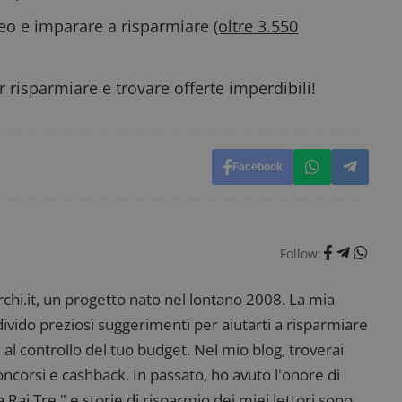
deo e imparare a risparmiare
(oltre 3.550
 risparmiare e trovare offerte imperdibili!
Facebook
Follow:
i.it, un progetto nato nel lontano 2008. La mia
ndivido preziosi suggerimenti per aiutarti a risparmiare
 al controllo del tuo budget. Nel mio blog, troverai
corsi e cashback. In passato, ho avuto l'onore di
ai Tre," e storie di risparmio dei miei lettori sono