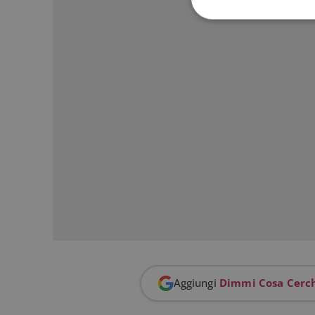
I cookie strettamente
dell'account. Il sito
Nome
_GRECAPTCHA
ApplicationGatewa
CookieScriptConse
Aggiungi
Dimmi Cosa Cerc