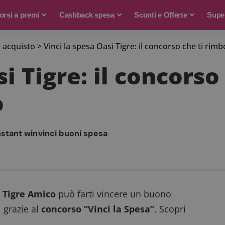
rsi a premi
Cashback spesa
Sconti e Offerte
Supe
 acquisto
>
Vinci la spesa Oasi Tigre: il concorso che ti rimb
si Tigre: il concorso
o
nstant win
vinci buoni spesa
e Tigre Amico
può farti vincere un buono
, grazie al
concorso “Vinci la Spesa”
. Scopri