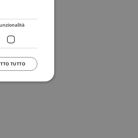
unzionalità
ETTO TUTTO
 e la gestione
n cookie
uando viene
la sua analisi dei