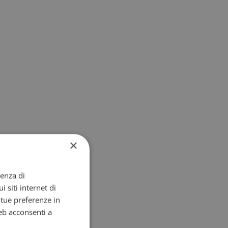
×
ienza di
i siti internet di
e tue preferenze in
eb acconsenti a