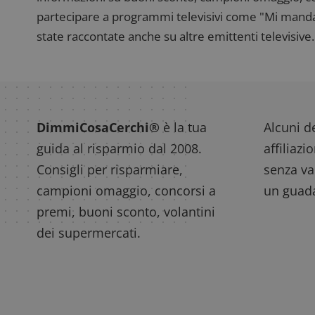
partecipare a programmi televisivi come "Mi manda R
state raccontate anche su altre emittenti televisive. 
DimmiCosaCerchi®
è la tua
Alcuni de
guida al risparmio dal 2008.
affiliazi
Consigli per risparmiare,
senza var
campioni omaggio, concorsi a
un guada
premi, buoni sconto, volantini
dei supermercati.