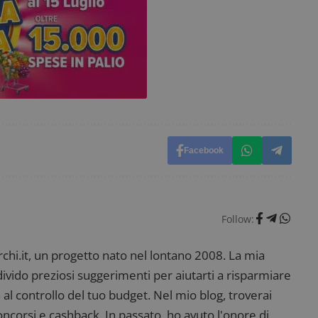
ww.dimmicosacerchi.it
29 minuti
Questo nome di cookie è associato alla piattafo
58
open source Piwik. Viene utilizzato per aiutare i 
secondi
Web a monitorare il comportamento dei visitato
prestazioni del sito. È un cookie di tipo pattern, 
_pk_ses è seguito da una breve serie di numeri e
ritiene sia un codice di riferimento per il domin
cookie.
dimmicosacerchi.it
1 anno
Questo cookie viene utilizzato per l'analisi inte
del sito.
dimmicosacerchi.it
5 mesi 4
Questo cookie viene utilizzato per registrare l'
settimane
e l'interazione con il sito web, contribuendo a 
l'esperienza dell'utente e analizzare le prestazion
Facebook
Follow:
i.it, un progetto nato nel lontano 2008. La mia
ndivido preziosi suggerimenti per aiutarti a risparmiare
 al controllo del tuo budget. Nel mio blog, troverai
corsi e cashback. In passato, ho avuto l'onore di