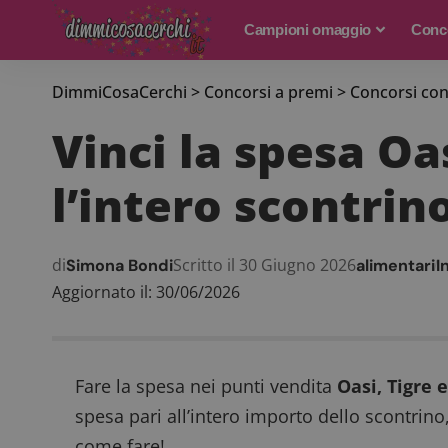
Campioni omaggio
Conco
DimmiCosaCerchi
>
Concorsi a premi
>
Concorsi con
Vinci la spesa Oa
l’intero scontrin
di
Scritto il 30 Giugno 2026
Simona Bondi
alimentari
I
Aggiornato il: 30/06/2026
Fare la spesa nei punti vendita
Oasi, Tigre 
spesa pari all’intero importo dello scontrino
come fare!