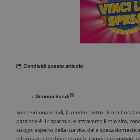
_pk_ses.1.938b
w
FCCDCF
.
__eoi
.
Condividi questo articolo
Simona Bondi
di
Sono Simona Bondi, la mente dietro DimmiCosaCerch
passione è il risparmio, e attraverso il mio sito, co
su ogni aspetto della tua vita, dalla spesa domestica
informazioni su buoni sconto, campioni omaggio, con