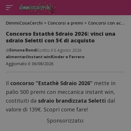
DimmiCosaCerchi
>
Concorsi a premi
>
Concorsi con acquisto
Concorso Estathè Sdraio 2026: vinci una
sdraio Seletti con 5€ di acquisto
di
Simona Bondi
Scritto il 6 Agosto 2026
alimentari
Instant win
Kinder e Ferrero
Aggiornato il: 06/08/2026
Il
concorso “Estathè Sdraio 2026”
mette in
palio 500 premi con meccanica instant win,
costituiti da
sdraio brandizzata Seletti
dal
valore di 139€. Scopri come fare!
Sponsorizzato: