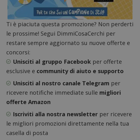
codice
riferi
il dom
imposta
cookie
Ti è piaciuta questa promozione? Non perderti
_pk_ses.1.938b
www.dimmicosacerchi.it
29 minuti
Questo
le prossime! Segui DimmiCosaCerchi per
58
cookie
secondi
associa
restare sempre aggiornato su nuove offerte e
piatta
analisi
open s
concorsi:
Piwik.
utilizz
Unisciti al gruppo Facebook
per offerte
aiutare
proprie
esclusive e
community di aiuto e supporto
siti We
monito
compo
Unisciti al nostro canale Telegram
per
dei vis
misura
ricevere notifiche immediate sulle
migliori
prestaz
sito. È
offerte Amazon
di tipo
in cui i
_pk_se
Iscriviti alla nostra newsletter
per ricevere
seguit
breve s
le migliori promozioni direttamente nella tua
numeri
lettere
casella di posta
ritiene
codice