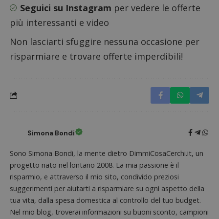
riferi
Seguici su Instagram
per vedere le offerte
il dom
imposta
più interessanti e video
cookie
FCCDCF
.dimmicosacerchi.it
1 anno
Questo
Non lasciarti sfuggire nessuna occasione per
viene u
per l'an
risparmiare e trovare offerte imperdibili!
intern
dall'o
del sito
__eoi
.dimmicosacerchi.it
5 mesi 4
Questo
settimane
viene u
per reg
l'impe
dell'ut
l'inter
con il 
Simona Bondi
contri
miglio
l'espe
Sono Simona Bondi, la mente dietro DimmiCosaCerchi.it, un
dell'ut
analizz
progetto nato nel lontano 2008. La mia passione è il
prestaz
sito.
risparmio, e attraverso il mio sito, condivido preziosi
suggerimenti per aiutarti a risparmiare su ogni aspetto della
tua vita, dalla spesa domestica al controllo del tuo budget.
Nel mio blog, troverai informazioni su buoni sconto, campioni