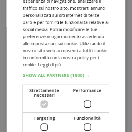
esperienza di navigazione, analizzare il
alimentari
traffico sul nostro sito, mostrarti annunci
Oppure, visita la sezione dedicata a tutti
personalizzati sui siti internet di terze
i
concorsi con acquisto
parti e per fornirti le funzionalità relative ai
social media. Potrai modificare le tue
Sponsorizzato:
preferenze in ogni momento accedendo
alle impostazioni sui cookie. Utilizzando il
nostro sito web acconsenti a tutti i cookie
in conformità con la nostra policy per i
cookie.
Leggi di più
SHOW ALL PARTNERS
(1900) →
Strettamente
Performance
necessari
Targeting
Funzionalità