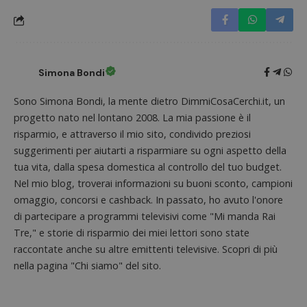
Nome
Provider
/
Dominio
Scadenza
Descri
_pk_id.1.938b
www.dimmicosacerchi.it
1 anno
Questo
Provider
/
Nome
Scadenza
Descrizione
cookie
Dominio
associa
piatta
test_cookie
14 minuti
Questo
Google LLC
analisi
57
cookie è
.doubleclick.net
Simona Bondi
open s
secondi
impostato
Piwik.
da
utilizz
DoubleClick
Sono Simona Bondi, la mente dietro DimmiCosaCerchi.it, un
aiutare
(che è di
proprie
proprietà di
progetto nato nel lontano 2008. La mia passione è il
siti We
Google) per
monito
risparmio, e attraverso il mio sito, condivido preziosi
determinare
compo
se il browser
dei vis
suggerimenti per aiutarti a risparmiare su ogni aspetto della
del
misura
visitatore
tua vita, dalla spesa domestica al controllo del tuo budget.
prestaz
del sito web
sito. È
supporta i
Nel mio blog, troverai informazioni su buoni sconto, campioni
di tipo
cookie.
in cui i
omaggio, concorsi e cashback. In passato, ho avuto l'onore
_pk_id 
di partecipare a programmi televisivi come "Mi manda Rai
da una
serie 
Tre," e storie di risparmio dei miei lettori sono state
e lette
ritiene
raccontate anche su altre emittenti televisive. Scopri di più
codice
riferi
nella pagina "Chi siamo" del sito.
il dom
imposta
cookie