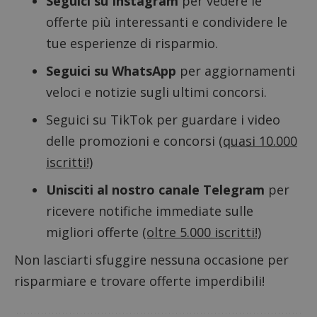
Seguici su Instagram
per vedere le
Google Privacy Policy
offerte più interessanti e condividere le
tue esperienze di risparmio.
Seguici su WhatsApp
per aggiornamenti
CookieScriptConsent
CookieScript
s
www.dimmicosacerchi.it
veloci e notizie sugli ultimi concorsi.
Seguici su TikTok
per guardare i video
delle promozioni e concorsi
(quasi 10.000
iscritti!)
Unisciti al nostro canale Telegram
per
ricevere notifiche immediate sulle
migliori offerte
(oltre 5.000 iscritti!)
Non lasciarti sfuggire nessuna occasione per
risparmiare e trovare offerte imperdibili!