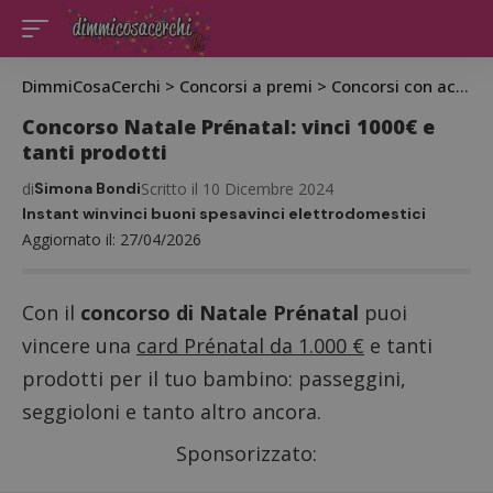
DimmiCosaCerchi
>
Concorsi a premi
>
Concorsi con acquisto
Concorso Natale Prénatal: vinci 1000€ e
tanti prodotti
di
Simona Bondi
Scritto il 10 Dicembre 2024
Instant win
vinci buoni spesa
vinci elettrodomestici
Aggiornato il: 27/04/2026
Con il
concorso di Natale Prénatal
puoi
vincere una
card Prénatal da 1.000 €
e tanti
prodotti per il tuo bambino: passeggini,
seggioloni e tanto altro ancora.
Sponsorizzato: