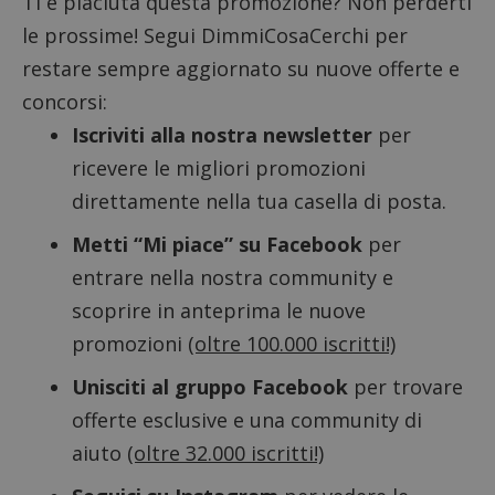
Ti è piaciuta questa promozione? Non perderti
le prossime! Segui DimmiCosaCerchi per
restare sempre aggiornato su nuove offerte e
concorsi:
ApplicationGatewayAffinityCORS
diae.emailsp.com
S
Iscriviti alla nostra newsletter
per
ricevere le migliori promozioni
direttamente nella tua casella di posta.
Metti “Mi piace” su Facebook
per
entrare nella nostra community e
scoprire in anteprima le nuove
promozioni
(oltre 100.000 iscritti!)
Unisciti al gruppo Facebook
per trovare
offerte esclusive e una community di
aiuto
(oltre 32.000 iscritti!)