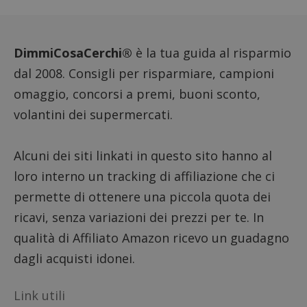
viene u
per l'an
intern
dall'o
del sito
DimmiCosaCerchi®
è la tua guida al risparmio
__eoi
.dimmicosacerchi.it
5 mesi 4
Questo
dal 2008. Consigli per risparmiare, campioni
settimane
viene u
per reg
omaggio, concorsi a premi, buoni sconto,
l'impe
dell'ut
volantini dei supermercati.
l'inter
con il 
contri
miglio
l'espe
Alcuni dei siti linkati in questo sito hanno al
dell'ut
analizz
loro interno un tracking di affiliazione che ci
prestaz
sito.
permette di ottenere una piccola quota dei
ricavi, senza variazioni dei prezzi per te. In
qualità di Affiliato Amazon ricevo un guadagno
dagli acquisti idonei.
Link utili