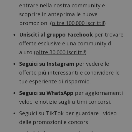
entrare nella nostra community e
scoprire in anteprima le nuove
promozioni
(oltre 100.000 iscritti!)
Unisciti al gruppo Facebook
per trovare
offerte esclusive e una community di
aiuto
(oltre 30.000 iscritti!)
Seguici su Instagram
per vedere le
offerte più interessanti e condividere le
tue esperienze di risparmio.
Seguici su WhatsApp
per aggiornamenti
Nome
Provider
/
Dominio
Scadenza
Descri
veloci e notizie sugli ultimi concorsi.
_pk_id.1.938b
www.dimmicosacerchi.it
1 anno
Questo
Provider
/
Nome
Scadenza
Descrizione
cookie
Dominio
associa
Seguici su TikTok
per guardare i video
piatta
test_cookie
14 minuti
Questo
Google LLC
analisi
delle promozioni e concorsi
57
cookie è
.doubleclick.net
open s
secondi
impostato
Piwik.
da