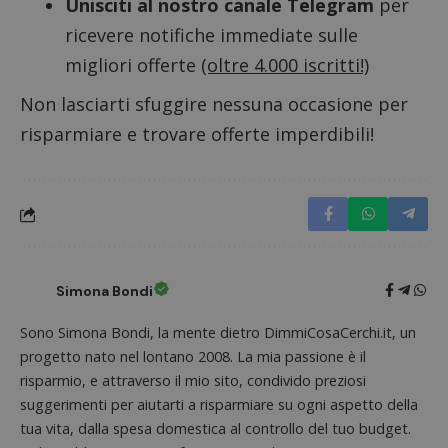
Unisciti al nostro canale Telegram
per
utilizz
DoubleClick
aiutare
(che è di
proprie
ricevere notifiche immediate sulle
proprietà di
siti We
Google) per
monito
migliori offerte
(oltre 4.000 iscritti!)
determinare
compo
se il browser
dei vis
del
misura
Non lasciarti sfuggire nessuna occasione per
visitatore
prestaz
del sito web
sito. È
risparmiare e trovare offerte imperdibili!
supporta i
di tipo
cookie.
in cui i
_pk_id 
da una
serie 
e lette
ritiene
codice
riferi
il dom
imposta
Simona Bondi
cookie
_pk_ses.1.938b
www.dimmicosacerchi.it
29 minuti
Questo
Sono Simona Bondi, la mente dietro DimmiCosaCerchi.it, un
58
cookie
secondi
associa
progetto nato nel lontano 2008. La mia passione è il
piatta
risparmio, e attraverso il mio sito, condivido preziosi
analisi
open s
suggerimenti per aiutarti a risparmiare su ogni aspetto della
Piwik.
utilizz
tua vita, dalla spesa domestica al controllo del tuo budget.
aiutare