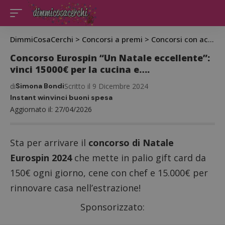
DimmiCosaCerchi
>
Concorsi a premi
>
Concorsi con acquisto
Concorso Eurospin “Un Natale eccellente”:
vinci 15000€ per la cucina e….
di
Simona Bondi
Scritto il 9 Dicembre 2024
Instant win
vinci buoni spesa
Aggiornato il: 27/04/2026
Sta per arrivare il
concorso di Natale
Eurospin 2024
che mette in palio gift card da
150€ ogni giorno, cene con chef e 15.000€ per
rinnovare casa nell’estrazione!
Sponsorizzato: