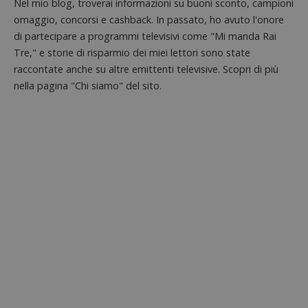
proprie
Nel mio blog, troverai informazioni su buoni sconto, campioni
siti We
omaggio, concorsi e cashback. In passato, ho avuto l'onore
monito
compo
di partecipare a programmi televisivi come "Mi manda Rai
dei vis
misura
Tre," e storie di risparmio dei miei lettori sono state
prestaz
raccontate anche su altre emittenti televisive. Scopri di più
sito. È
di tipo
nella pagina "Chi siamo" del sito.
in cui i
_pk_se
seguit
breve s
numeri
lettere
ritiene
codice
riferi
il dom
imposta
cookie
FCCDCF
.dimmicosacerchi.it
1 anno
Questo
viene u
per l'an
intern
dall'o
del sito
__eoi
.dimmicosacerchi.it
5 mesi 4
Questo
settimane
viene u
per reg