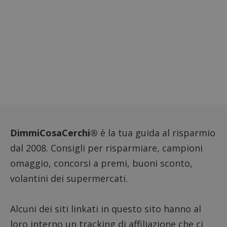
l'impe
dell'ut
l'inter
con il 
contri
miglio
l'espe
dell'ut
analizz
prestaz
sito.
DimmiCosaCerchi®
è la tua guida al risparmio
dal 2008. Consigli per risparmiare, campioni
omaggio, concorsi a premi, buoni sconto,
volantini dei supermercati.
Alcuni dei siti linkati in questo sito hanno al
loro interno un tracking di affiliazione che ci