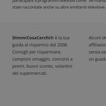
partecipare a programmi televisivi come "Mi manda R
state raccontate anche su altre emittenti televisive. 
DimmiCosaCerchi®
è la tua
Alcuni de
guida al risparmio dal 2008.
affiliazi
Consigli per risparmiare,
senza var
campioni omaggio, concorsi a
un guada
premi, buoni sconto, volantini
dei supermercati.