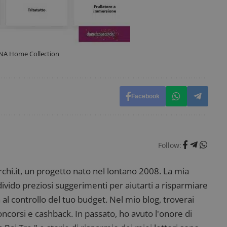
58
open source Piwik. Viene utilizzato per aiutare i 
secondi
Web a monitorare il comportamento dei visitato
prestazioni del sito. È un cookie di tipo pattern, 
_pk_ses è seguito da una breve serie di numeri e
ritiene sia un codice di riferimento per il domin
cookie.
NA Home Collection
dimmicosacerchi.it
1 anno
Questo cookie viene utilizzato per l'analisi inte
del sito.
dimmicosacerchi.it
5 mesi 4
Questo cookie viene utilizzato per registrare l'
settimane
e l'interazione con il sito web, contribuendo a 
l'esperienza dell'utente e analizzare le prestazion
Facebook
Follow:
i.it, un progetto nato nel lontano 2008. La mia
ndivido preziosi suggerimenti per aiutarti a risparmiare
 al controllo del tuo budget. Nel mio blog, troverai
corsi e cashback. In passato, ho avuto l'onore di