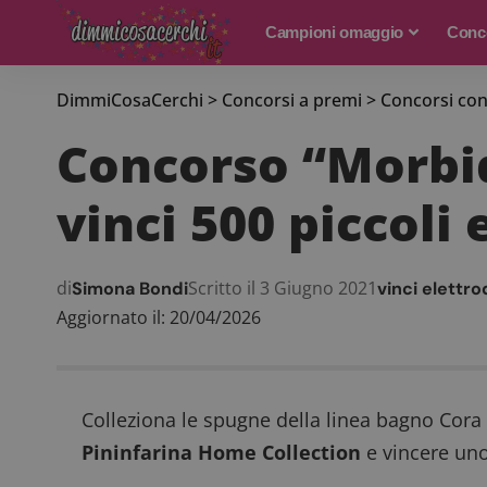
Campioni omaggio
Conco
DimmiCosaCerchi
>
Concorsi a premi
>
Concorsi con
Concorso “Morbid
vinci 500 piccoli
di
Scritto il 3 Giugno 2021
Simona Bondi
vinci elettr
Aggiornato il: 20/04/2026
Colleziona le spugne della linea bagno Cora
Pininfarina Home Collection
e vincere uno