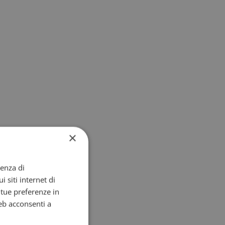
×
ienza di
i siti internet di
e tue preferenze in
eb acconsenti a