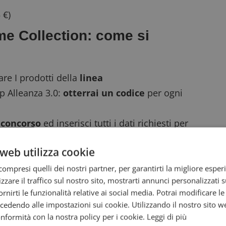
 €)
e Collection
: come si
are I prodotti della
linea
op Alleanza 3.0:
otterrai un codice
per ogni
l concorso
ed inserisci tutti i dati richiesti per
embre 2021
e provare così a vincere uno dei
web utilizza cookie
cietà Cooperativa
ompresi quelli dei nostri partner, per garantirti la migliore esper
zzare il traffico sul nostro sito, mostrarti annunci personalizzati su
fornirti le funzionalità relative ai social media. Potrai modificare l
dendo alle impostazioni sui cookie. Utilizzando il nostro sito w
conformità con la nostra policy per i cookie.
Leggi di più