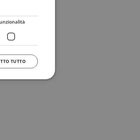
unzionalità
ETTO TUTTO
 e la gestione
n cookie
uando viene
la sua analisi dei