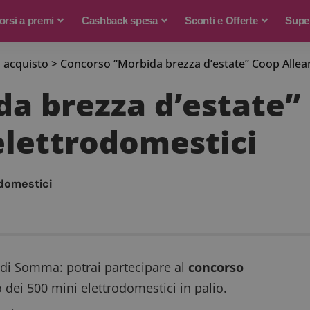
rsi a premi
Cashback spesa
Sconti e Offerte
Supe
 acquisto
>
Concorso “Morbida brezza d’estate” Coop Alleanz
a brezza d’estate”
 elettrodomestici
odomestici
 di Somma: potrai partecipare al
concorso
 dei 500 mini elettrodomestici in palio.