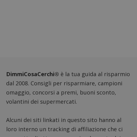
riferi
il dom
imposta
cookie
FCCDCF
.dimmicosacerchi.it
1 anno
Questo
viene u
per l'an
intern
dall'o
del sito
__eoi
.dimmicosacerchi.it
5 mesi 4
Questo
settimane
viene u
per reg
l'impe
dell'ut
DimmiCosaCerchi®
è la tua guida al risparmio
l'inter
con il 
dal 2008. Consigli per risparmiare, campioni
contri
miglio
omaggio, concorsi a premi, buoni sconto,
l'espe
dell'ut
volantini dei supermercati.
analizz
prestaz
sito.
Alcuni dei siti linkati in questo sito hanno al
loro interno un tracking di affiliazione che ci