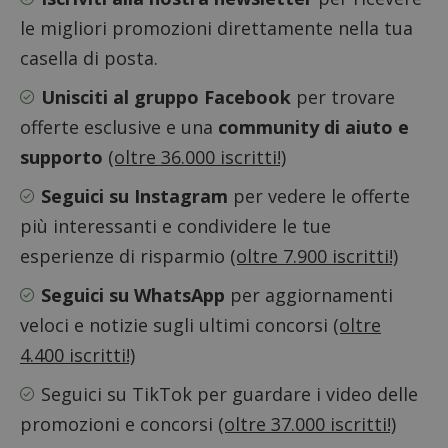
le migliori promozioni direttamente nella tua
casella di posta.
Google Privacy Policy
Unisciti al gruppo Facebook
per trovare
offerte esclusive e una
community di aiuto e
supporto
(oltre 36.000 iscritti!)
CookieScriptConsent
CookieScript
Seguici su Instagram
per vedere le offerte
s
www.dimmicosacerchi.it
più interessanti e condividere le tue
esperienze di risparmio
(oltre 7.900 iscritti!)
Seguici su WhatsApp
per aggiornamenti
veloci e notizie sugli ultimi concorsi
(oltre
4.400 iscritti!)
Seguici su TikTok
per guardare i video delle
promozioni e concorsi
(oltre 37.000 iscritti!)