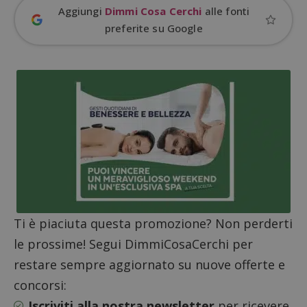
s
www.google.com
Aggiungi
Dimmi Cosa Cerchi
alle fonti
preferite su Google
ApplicationGatewayAffinityCORS
diae.emailsp.com
S
Ti è piaciuta questa promozione? Non perderti
le prossime! Segui DimmiCosaCerchi per
restare sempre aggiornato su nuove offerte e
concorsi:
Iscriviti alla nostra newsletter
per ricevere