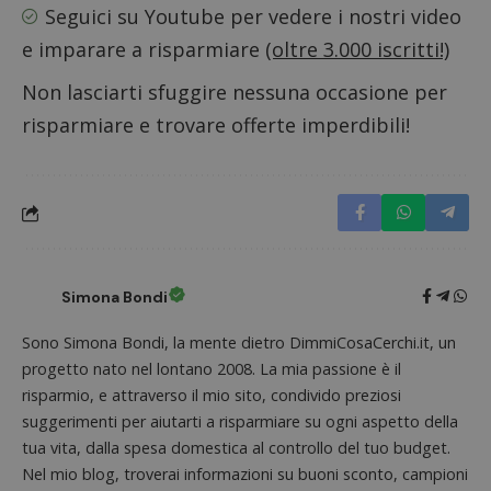
Seguici su Youtube
per vedere i nostri video
e imparare a risparmiare
(oltre 3.000 iscritti!)
Non lasciarti sfuggire nessuna occasione per
Nome
Provider
/
Dominio
Scadenza
Descri
risparmiare e trovare offerte imperdibili!
_pk_id.1.938b
www.dimmicosacerchi.it
1 anno
Questo
Provider
/
Nome
Scadenza
Descrizione
cookie
Dominio
associa
piatta
test_cookie
14 minuti
Questo
Google LLC
analisi
57
cookie è
.doubleclick.net
open s
secondi
impostato
Piwik.
da
utilizz
DoubleClick
aiutare
(che è di
proprie
proprietà di
siti We
Google) per
Simona Bondi
monito
determinare
compo
se il browser
dei vis
del
Sono Simona Bondi, la mente dietro DimmiCosaCerchi.it, un
misura
visitatore
prestaz
del sito web
progetto nato nel lontano 2008. La mia passione è il
sito. È
supporta i
di tipo
risparmio, e attraverso il mio sito, condivido preziosi
cookie.
in cui i
suggerimenti per aiutarti a risparmiare su ogni aspetto della
_pk_id 
da una
tua vita, dalla spesa domestica al controllo del tuo budget.
serie 
e lette
Nel mio blog, troverai informazioni su buoni sconto, campioni
ritiene