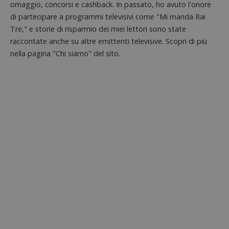
codice
omaggio, concorsi e cashback. In passato, ho avuto l'onore
riferi
di partecipare a programmi televisivi come "Mi manda Rai
il dom
imposta
Tre," e storie di risparmio dei miei lettori sono state
cookie
raccontate anche su altre emittenti televisive. Scopri di più
_pk_ses.1.938b
www.dimmicosacerchi.it
29 minuti
Questo
nella pagina "Chi siamo" del sito.
58
cookie
secondi
associa
piatta
analisi
open s
Piwik.
utilizz
aiutare
proprie
siti We
monito
compo
dei vis
misura
prestaz
sito. È
di tipo
in cui i
_pk_se
seguit
breve s
numeri
lettere
ritiene
codice