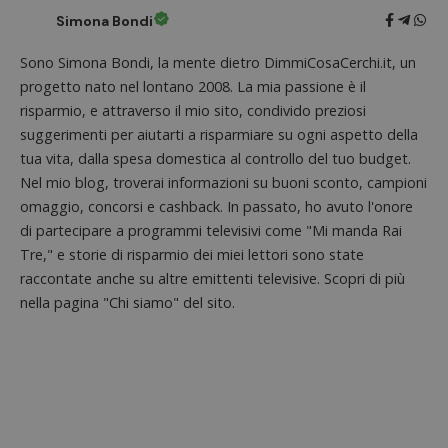
_pk_se
Simona Bondi
seguit
breve s
numeri
Sono Simona Bondi, la mente dietro DimmiCosaCerchi.it, un
lettere
ritiene
progetto nato nel lontano 2008. La mia passione è il
codice
riferi
risparmio, e attraverso il mio sito, condivido preziosi
il dom
suggerimenti per aiutarti a risparmiare su ogni aspetto della
imposta
cookie
tua vita, dalla spesa domestica al controllo del tuo budget.
FCCDCF
.dimmicosacerchi.it
1 anno
Questo
Nel mio blog, troverai informazioni su buoni sconto, campioni
viene u
omaggio, concorsi e cashback. In passato, ho avuto l'onore
per l'an
intern
di partecipare a programmi televisivi come "Mi manda Rai
dall'o
del sito
Tre," e storie di risparmio dei miei lettori sono state
__eoi
.dimmicosacerchi.it
5 mesi 4
Questo
raccontate anche su altre emittenti televisive. Scopri di più
settimane
viene u
nella pagina "Chi siamo" del sito.
per reg
l'impe
dell'ut
l'inter
con il 
contri
miglio
l'espe
dell'ut
analizz
prestaz