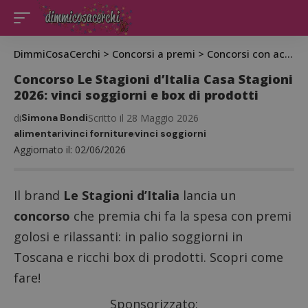
DimmiCosaCerchi
>
Concorsi a premi
>
Concorsi con acquisto
Concorso Le Stagioni d’Italia Casa Stagioni
2026: vinci soggiorni e box di prodotti
di
Simona Bondi
Scritto il 28 Maggio 2026
alimentari
vinci forniture
vinci soggiorni
Aggiornato il: 02/06/2026
Il brand
Le Stagioni d’Italia
lancia un
concorso
che premia chi fa la spesa con premi
golosi e rilassanti: in palio soggiorni in
Toscana e ricchi box di prodotti. Scopri come
fare!
Sponsorizzato: