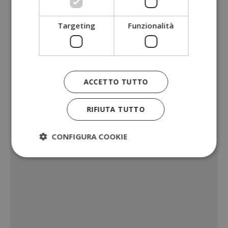
Targeting
Funzionalità
ACCETTO TUTTO
RIFIUTA TUTTO
CONFIGURA COOKIE
Strettamente necessari
Performance
Targeting
Funzionalità
I cookie strettamente necessari consentono le
funzionalità principali del sito web come l'accesso
dell'utente e la gestione dell'account. Il sito web