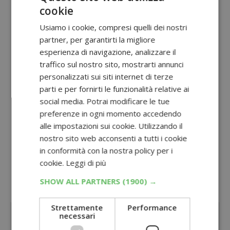
Non perdere anche:
cookie
Concorso Coca-Cola Esselunga 2026
: vinci
Usiamo i cookie, compresi quelli dei nostri
bowling bag e teli mare (100 premi al
partner, per garantirti la migliore
giorno)
esperienza di navigazione, analizzare il
traffico sul nostro sito, mostrarti annunci
Concorso VINCIMI PAYBACK 2026
: vinci
personalizzati sui siti internet di terze
Punti con il grattino digitale
parti e per fornirti le funzionalità relative ai
social media. Potrai modificare le tue
Concorso McDonald’s Passaporto Digitale
preferenze in ogni momento accedendo
World Menu Heist
: vinci voucher volo
alle impostazioni sui cookie. Utilizzando il
Tutti i
concorsi su prodotti alimentari
nostro sito web acconsenti a tutti i cookie
in conformità con la nostra policy per i
Oppure scopri tutti i
concorsi con
cookie.
Leggi di più
acquisto
SHOW ALL PARTNERS
(1900) →
Sponsorizzato:
Strettamente
Performance
necessari