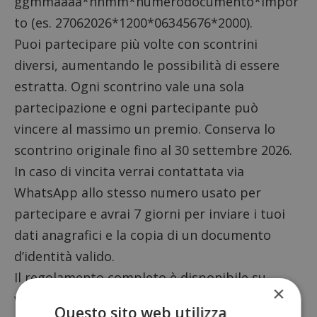
ggmmaaaa*hhmm*numerodocumento*impor
to (es. 27062026*1200*06345676*2000).
Puoi partecipare più volte con scontrini
diversi, aumentando le possibilità di essere
estratta. Ogni scontrino vale una sola
partecipazione e ogni partecipante può
vincere al massimo un premio. Conserva lo
scontrino originale fino al 30 settembre 2026.
In caso di vincita verrai contattata via
WhatsApp allo stesso numero usato per
partecipare e avrai 7 giorni per inviare i tuoi
dati anagrafici e la copia di un documento
d’identità valido.
Il
regolamento completo
è disponibile su
×
www.casastagioniditalia.it.
Questo sito web utilizza