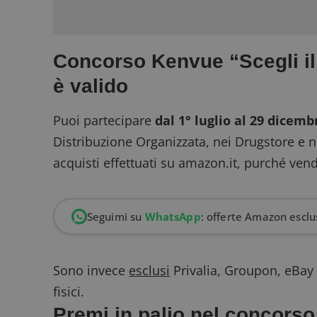
Concorso Kenvue “Scegli il
è valido
Puoi partecipare
dal 1° luglio al 29 dicemb
Distribuzione Organizzata, nei Drugstore e 
acquisti effettuati su
amazon.it
, purché vend
Seguimi su
WhatsApp
: offerte Amazon esclus
Sono invece
esclusi
Privalia, Groupon, eBay e
fisici.
Premi in palio nel concors