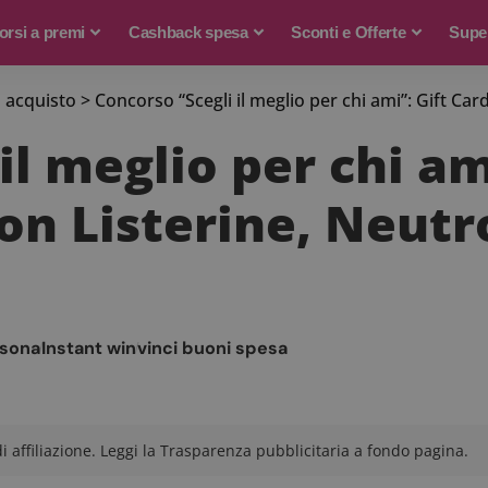
rsi a premi
Cashback spesa
Sconti e Offerte
Supe
 acquisto
>
Concorso “Scegli il meglio per chi ami”: Gift Card Guzz
il meglio per chi am
on Listerine, Neutr
rsona
Instant win
vinci buoni spesa
 affiliazione. Leggi la Trasparenza pubblicitaria a fondo pagina.