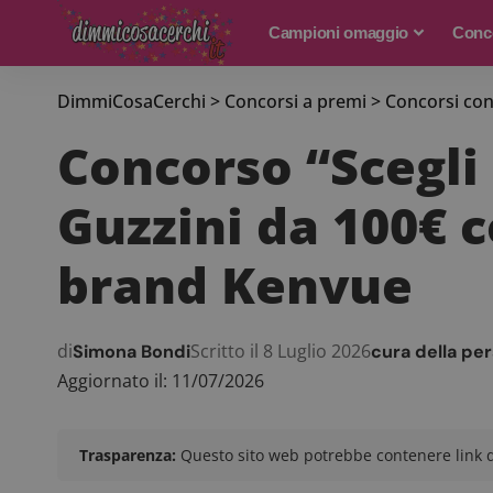
Campioni omaggio
Conco
DimmiCosaCerchi
>
Concorsi a premi
>
Concorsi con
Concorso “Scegli 
Guzzini da 100€ c
brand Kenvue
di
Scritto il 8 Luglio 2026
Simona Bondi
cura della pe
Aggiornato il: 11/07/2026
Trasparenza:
Questo sito web potrebbe contenere link di