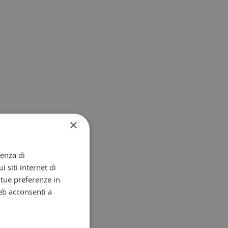
×
ienza di
i siti internet di
e tue preferenze in
eb acconsenti a