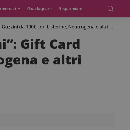
rmercati
Guadagnare
Risparmiare
ini da 100€ con Listerine, Neutrogena e altri brand Kenvue
i”: Gift Card
ogena e altri