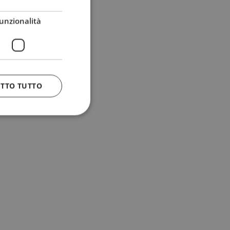
unzionalità
ETTO TUTTO
 e la gestione
n cookie
uando viene
la sua analisi dei