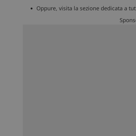
Oppure, visita la sezione dedicata a tut
Sponso
FCCDCF
.
__eoi
.