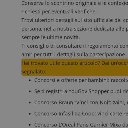
ApplicationGatewa
Conserva lo scontrino originale e le confezi
richiesti per eventuali verifiche.
Trovi ulteriori dettagli sul sito ufficiale del
persona, nella nostra sezione dedicata alle
sempre le ultime novità.
CookieScriptConse
Ti consiglio di consultare il
regolamento co
ami” per tutti i dettagli sulla partecipazione.
Hai trovato utile questo articolo? Dai un’occ
segnalato:
Nome
P
Concorsi e offerte per bambini
: raccol
Prov
Nome
_pk_id.1.938b
w
Domi
Se ti registri a
YouGov Shopper
puoi ri
test_cookie
Goog
.doub
Concorso Braun “Vinci con Noi”
: zaini,
Concorso Infasil da Coop
: vinci carte 
_pk_ses.1.938b
w
Concorso L’Oréal Paris Garnier Mixa da