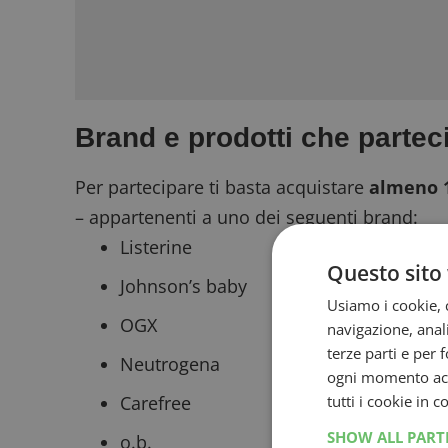
Brand e prodotti che parte
Per partecipare ti basta acquistare
almeno 1
– appartenenti a uno dei seguenti brand:
Listerine
Questo sito 
Johnson’s baby
Usiamo i cookie, c
OGX
navigazione, anali
terze parti e per 
Neutrogena
ogni momento acce
tutti i cookie in 
Carefree
SHOW ALL PAR
o.b.