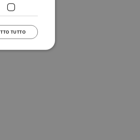
ETTO TUTTO
 e la gestione
n cookie
uando viene
la sua analisi dei
to in combinazione
, al fine di
client siano
per qualsiasi
liorando