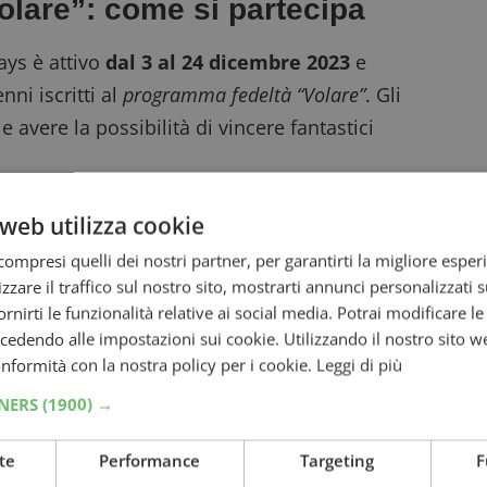
olare”: come si partecipa
ays è attivo
dal 3 al 24 dicembre 2023
e
ni iscritti al
programma fedeltà “Volare”
. Gli
e avere la possibilità di vincere fantastici
web utilizza cookie
ive che non trovi sul sito
ompresi quelli dei nostri partner, per garantirti la migliore esper
zzare il traffico sul nostro sito, mostrarti annunci personalizzati su
fornirti le funzionalità relative ai social media. Potrai modificare l
icato al concorso durante il periodo
dendo alle impostazioni sui cookie. Utilizzando il nostro sito w
bilità di visualizzare tutti i premi in palio.
conformità con la nostra policy per i cookie.
Leggi di più
giorno
per l’intero periodo promozionale, con
TNERS
(1900) →
 1 premio al giorno tra quelli disponibili.
clusivi, tra cui Gift Card ITA del valore di €50,
te
Performance
Targeting
F