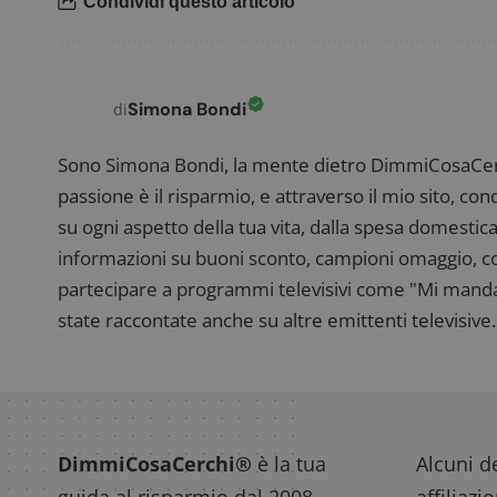
Condividi questo articolo
CookieScriptConse
Simona Bondi
di
Sono Simona Bondi, la mente dietro DimmiCosaCerch
passione è il risparmio, e attraverso il mio sito, co
su ogni aspetto della tua vita, dalla spesa domestica
Nome
P
Prov
informazioni su buoni sconto, campioni omaggio, con
Nome
_pk_id.1.938b
w
Domi
partecipare a programmi televisivi come "Mi manda R
test_cookie
Goog
.doub
state raccontate anche su altre emittenti televisive. 
_pk_ses.1.938b
w
DimmiCosaCerchi®
è la tua
Alcuni de