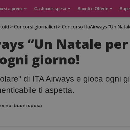
rsi a premi
Cashback spesa
Sconti e Offerte
Supe
tuiti
>
Concorsi giornalieri
>
Concorso ItaAirways “Un Natale 
ays “Un Natale per 
 ogni giorno!
Volare" di ITA Airways e gioca ogni gi
enticabile ti aspetta.
n
vinci buoni spesa