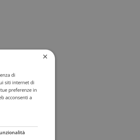
×
ienza di
i siti internet di
e tue preferenze in
eb acconsenti a
unzionalità