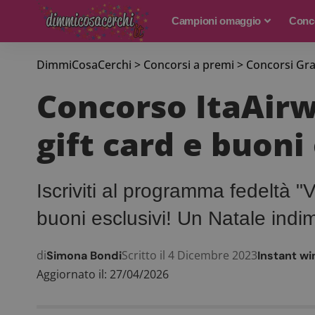
Campioni omaggio
Conco
DimmiCosaCerchi
>
Concorsi a premi
>
Concorsi Gra
Concorso ItaAirw
gift card e buoni
Iscriviti al programma fedeltà "
buoni esclusivi! Un Natale indim
di
Scritto il 4 Dicembre 2023
Simona Bondi
Instant wi
Aggiornato il: 27/04/2026