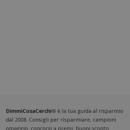
ApplicationGatewayAffinityCORS
diae.emailsp.com
S
DimmiCosaCerchi®
è la tua guida al risparmio
Google Privacy Policy
dal 2008. Consigli per risparmiare, campioni
omaggio, concorsi a premi, buoni sconto,