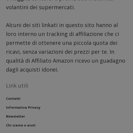
volantini dei supermercati.
CookieScriptConsent
CookieScript
s
www.dimmicosacerchi.it
Alcuni dei siti linkati in questo sito hanno al
loro interno un tracking di affiliazione che ci
permette di ottenere una piccola quota dei
ricavi, senza variazioni dei prezzi per te. In
qualità di Affiliato Amazon ricevo un guadagno
dagli acquisti idonei.
Link utili
Contatti
Informativa Privacy
Nome
Provider
/
Dominio
Scadenza
Descri
Newsletter
_pk_id.1.938b
www.dimmicosacerchi.it
1 anno
Questo
Provider
/
Chi siamo e aiuti
Nome
Scadenza
Descrizione
cookie
Dominio
associa