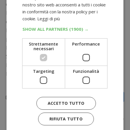
con la spesa fatta.
nostro sito web acconsenti a tutti i cookie
in conformità con la nostra policy per i
Non perdere l’opportunità di vincere la spesa
cookie.
Leggi di più
con il Concorso “A Natale Tutti Più Buoni” di
SHOW ALL PARTNERS
(1900) →
Prix. Iscriviti alla newsletter, fai la tua spesa e
potresti essere uno dei fortunati vincitori.
Strettamente
Performance
Leggi il
regolamento
e partecipa subito!
necessari
Scopri anche il
Grande concorso Esselunga di
Natale: vinci 10.000 iPhone 15 e oltre 10.000
Targeting
Funzionalità
Beauty Box Esserbella!
ACCETTO TUTTO
RIFIUTA TUTTO
Simona Bondi