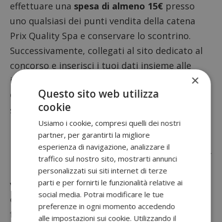
effettuare una
spesa di almeno 15€
presso
uno qualsiasi dei punti vendita della catena
Prix Quality Spa e conservare lo scontrino.
Successivamente, collegati al sito dedicato al
concorso e inserisci i tuoi dati insieme alle
×
informazioni dello scontrino conservato.
Questo sito web utilizza
Grazie alla modalità Instant Win, scoprirai
cookie
subito se hai vinto uno dei
100 buoni spesa
Usiamo i cookie, compresi quelli dei nostri
Prix
del valore di 30€ in palio.
partner, per garantirti la migliore
Partecipando al concorso, avrai anche la
esperienza di navigazione, analizzare il
possibilità di entrare nell’
estrazione finale
per
traffico sul nostro sito, mostrarti annunci
il super premio: un
buono spesa Prix del
personalizzati sui siti internet di terze
parti e per fornirti le funzionalità relative ai
valore di 3.000€
! L’estrazione finale avverrà
social media. Potrai modificare le tue
entro il 31 gennaio 2024, e potresti essere il
preferenze in ogni momento accedendo
fortunato vincitore che inizierà il nuovo anno
alle impostazioni sui cookie. Utilizzando il