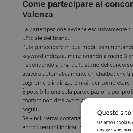
Come partecipare al concor
Valenza
La partecipazione avviene esclusivamente tr
ufficiale del brand.
Puoi partecipare in due modi:
commentando 
keyword indicata, menzionando almeno 3 ami
rispondendo a una delle storie del concorso 
attiverà automaticamente un chatbot che ti 
cognome e indirizzo e-mail per completare l
È possibile una sola partecipazione per profi
chatbot non devi avere attiva l’opzione Inst
seguiti.
Questo sito 
Se vinci, verrai contattato tramite Instagram 
Usiamo i cookie, c
entro i termini indicati nell’avviso.
navigazione, anali