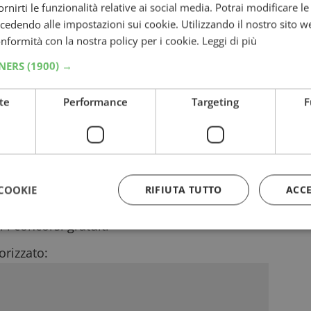
mpleto
del concorso Diamante per tutti i
fornirti le funzionalità relative ai social media. Potrai modificare l
dendo alle impostazioni sui cookie. Utilizzando il nostro sito w
conformità con la nostra policy per i cookie.
Leggi di più
TNERS
(1900) →
inci ogni giorno un casco LEGO Ferrari
box etichette e pennarelli Stabilo
te
Performance
Targeting
F
criviti alla community e vinci premi
i gratis speaker Samsung, gift card e altri
COOKIE
RIFIUTA TUTTO
ACC
atis 364 forniture di prodotti!
i i
concorsi gratuiti
rizzato:
Strettamente necessari
Performance
Targeting
Funzionalità
 necessari consentono le funzionalità principali del sito web come l'accesso dell'utente
 web non può essere utilizzato correttamente senza i cookie strettamente necessari.