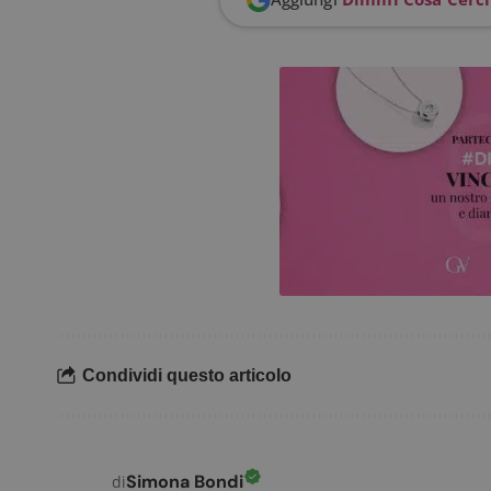
.doub
_pk_ses.1.938b
w
FCCDCF
.
__eoi
.
Condividi questo articolo
Simona Bondi
di