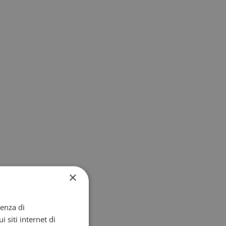
×
ienza di
i siti internet di