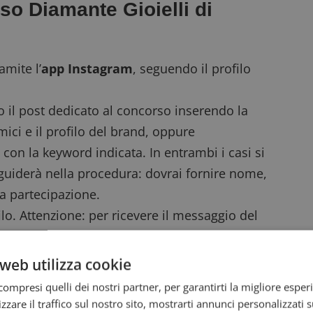
so Diamante Gioielli di
amite l’
app Instagram
, seguendo il profilo
il post dedicato al concorso
inserendo la
ci e il profilo del brand, oppure
con la keyword indicata. In entrambi i casi si
guiderà nella procedura: dovrai fornire nome,
a partecipazione.
lo. Attenzione: per ricevere il messaggio del
agram che blocca i messaggi dai profili non
web utilizza cookie
con le istruzioni per convalidare la vincita
ompresi quelli dei nostri partner, per garantirti la migliore esper
zzare il traffico sul nostro sito, mostrarti annunci personalizzati su