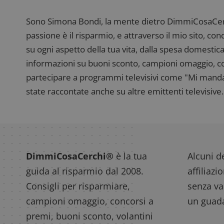
Sono Simona Bondi, la mente dietro DimmiCosaCerch
passione è il risparmio, e attraverso il mio sito, co
su ogni aspetto della tua vita, dalla spesa domestica
informazioni su buoni sconto, campioni omaggio, con
partecipare a programmi televisivi come "Mi manda R
state raccontate anche su altre emittenti televisive. 
DimmiCosaCerchi®
è la tua
Alcuni de
guida al risparmio dal 2008.
affiliazi
Consigli per risparmiare,
senza var
campioni omaggio, concorsi a
un guada
premi, buoni sconto, volantini