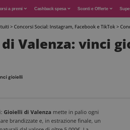
rsi a premi
Cashback spesa
Sconti e Offerte
Supe
tuiti
>
Concorsi Social: Instagram, Facebook e TikTok
>
Conco
di Valenza: vinci gio
nci gioielli
i:
Gioielli di Valenza
mette in palio ogni
re brandizzate e, in estrazione finale, un
aturali dal valore di oltre 5.000€. La