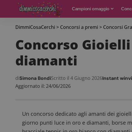
Campioni omaggio
Conco
DimmiCosaCerchi
>
Concorsi a premi
>
Concorsi Gra
Concorso Gioielli 
diamanti
di
Scritto il 4 Giugno 2026
Simona Bondi
Instant win
vi
Aggiornato il: 24/06/2026
Un concorso dedicato agli amanti dei gioiell
giorno punti luce in oro e diamanti, borse ma
bracciale tennis in oro bianco con diamanti n