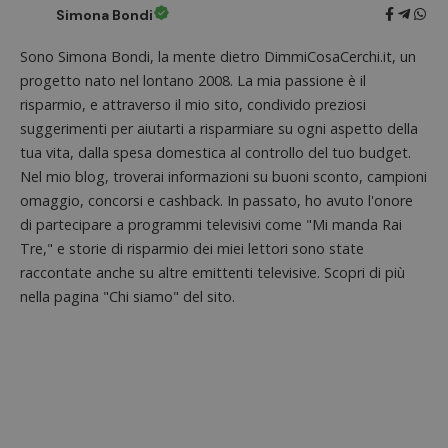
Nome
Scadenza
Descrizione
cookie
Dominio
Simona Bondi
associa
piatta
test_cookie
14 minuti
Questo
Google LLC
analisi
57
cookie è
.doubleclick.net
Sono Simona Bondi, la mente dietro DimmiCosaCerchi.it, un
open s
secondi
impostato
Piwik.
progetto nato nel lontano 2008. La mia passione è il
da
utilizz
DoubleClick
aiutare
risparmio, e attraverso il mio sito, condivido preziosi
(che è di
proprie
proprietà di
suggerimenti per aiutarti a risparmiare su ogni aspetto della
siti We
Google) per
monito
determinare
tua vita, dalla spesa domestica al controllo del tuo budget.
compo
se il browser
dei vis
Nel mio blog, troverai informazioni su buoni sconto, campioni
del
misura
visitatore
omaggio, concorsi e cashback. In passato, ho avuto l'onore
prestaz
del sito web
sito. È
supporta i
di partecipare a programmi televisivi come "Mi manda Rai
di tipo
cookie.
in cui i
Tre," e storie di risparmio dei miei lettori sono state
_pk_id 
da una
raccontate anche su altre emittenti televisive. Scopri di più
serie 
nella pagina "Chi siamo" del sito.
e lette
ritiene
codice
riferi
il dom
imposta
cookie
_pk_ses.1.938b
www.dimmicosacerchi.it
29 minuti
Questo
58
cookie
secondi
associa