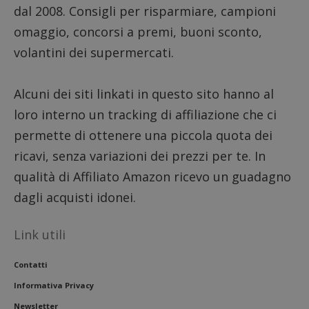
dall'o
dal 2008. Consigli per risparmiare, campioni
del sito
omaggio, concorsi a premi, buoni sconto,
__eoi
.dimmicosacerchi.it
5 mesi 4
Questo
settimane
viene u
volantini dei supermercati.
per reg
l'impe
dell'ut
l'inter
Alcuni dei siti linkati in questo sito hanno al
con il 
contri
miglio
loro interno un tracking di affiliazione che ci
l'espe
dell'ut
permette di ottenere una piccola quota dei
analizz
prestaz
ricavi, senza variazioni dei prezzi per te. In
sito.
qualità di Affiliato Amazon ricevo un guadagno
dagli acquisti idonei.
Link utili
Contatti
Informativa Privacy
Newsletter