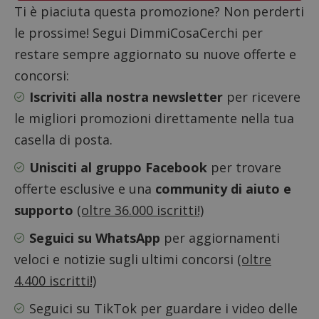
Ti è piaciuta questa promozione? Non perderti
le prossime! Segui DimmiCosaCerchi per
restare sempre aggiornato su nuove offerte e
concorsi:
Google Privacy Policy
Iscriviti alla nostra newsletter
per ricevere
le migliori promozioni direttamente nella tua
casella di posta.
CookieScriptConsent
CookieScript
s
www.dimmicosacerchi.it
Unisciti al gruppo Facebook
per trovare
offerte esclusive e una
community di aiuto e
supporto
(oltre 36.000 iscritti!)
Seguici su WhatsApp
per aggiornamenti
veloci e notizie sugli ultimi concorsi
(oltre
4.400 iscritti!)
Seguici su TikTok
per guardare i video delle