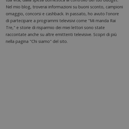
ritiene
Nel mio blog, troverai informazioni su buoni sconto, campioni
codice
riferi
omaggio, concorsi e cashback. In passato, ho avuto l'onore
il dom
imposta
di partecipare a programmi televisivi come "Mi manda Rai
cookie
Tre," e storie di risparmio dei miei lettori sono state
_pk_ses.1.938b
www.dimmicosacerchi.it
29 minuti
Questo
raccontate anche su altre emittenti televisive. Scopri di più
58
cookie
secondi
associa
nella pagina "Chi siamo" del sito.
piatta
analisi
open s
Piwik.
utilizz
aiutare
proprie
siti We
monito
compo
dei vis
misura
prestaz
sito. È
di tipo
in cui i
_pk_se
seguit
breve s
numeri
lettere
ritiene