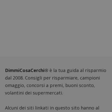
codice
riferi
il dom
imposta
cookie
FCCDCF
.dimmicosacerchi.it
1 anno
Questo
viene u
per l'an
intern
dall'o
del sito
__eoi
.dimmicosacerchi.it
5 mesi 4
Questo
settimane
viene u
per reg
l'impe
dell'ut
l'inter
DimmiCosaCerchi®
è la tua guida al risparmio
con il 
contri
dal 2008. Consigli per risparmiare, campioni
miglio
l'espe
dell'ut
omaggio, concorsi a premi, buoni sconto,
analizz
prestaz
volantini dei supermercati.
sito.
Alcuni dei siti linkati in questo sito hanno al