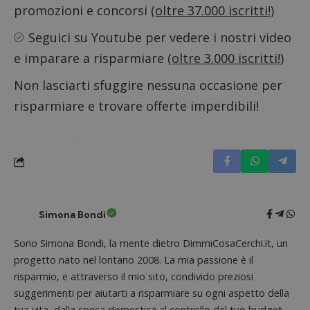
promozioni e concorsi
(oltre 37.000 iscritti!)
Seguici su Youtube
per vedere i nostri video
e imparare a risparmiare
(oltre 3.000 iscritti!)
Nome
Provider
/
Dominio
Scadenza
Descri
Non lasciarti sfuggire nessuna occasione per
_pk_id.1.938b
www.dimmicosacerchi.it
1 anno
Questo
Provider
/
Nome
Scadenza
Descrizione
risparmiare e trovare offerte imperdibili!
cookie
Dominio
associa
piatta
test_cookie
14 minuti
Questo
Google LLC
analisi
57
cookie è
.doubleclick.net
open s
secondi
impostato
Piwik.
da
utilizz
DoubleClick
aiutare
(che è di
proprie
proprietà di
siti We
Google) per
monito
determinare
compo
Simona Bondi
se il browser
dei vis
del
misura
visitatore
prestaz
Sono Simona Bondi, la mente dietro DimmiCosaCerchi.it, un
del sito web
sito. È
supporta i
progetto nato nel lontano 2008. La mia passione è il
di tipo
cookie.
in cui i
risparmio, e attraverso il mio sito, condivido preziosi
_pk_id 
da una
suggerimenti per aiutarti a risparmiare su ogni aspetto della
serie 
e lette
tua vita, dalla spesa domestica al controllo del tuo budget.